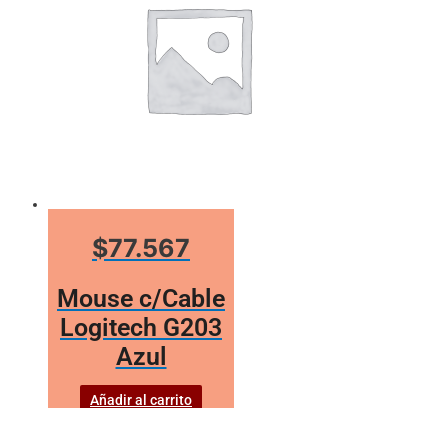
$77.567
Mouse c/Cable
Logitech G203
Azul
Añadir al carrito