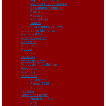
Imp Tinta a Chorro
Insumos Discontinuados
Kit Mantenimiento HP
Plotters
Resmas
Rotuladoras
Toners
Lectora/Grabadora CD/DVD
Lectores de Memorias
Memoria RAM
Microprocesador
Monitores
Motherboard
Mouses
Pad
Pantallas
Placas de Video
Placas de Video Edicion
Repuestos
Scanners
Servidores
Accesorios
Placas SCSI
Storage
Teclados
Unidad de Energía
Estabilizadores
UPS