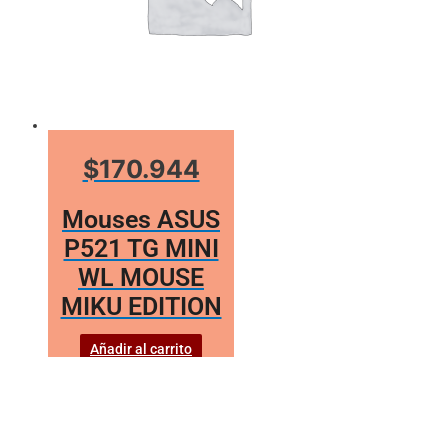
$170.944
Mouses ASUS
P521 TG MINI
WL MOUSE
MIKU EDITION
Añadir al carrito