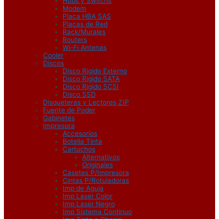
Hubs y Switchs
Modem
Placa HBA SAS
Placas de Red
Rack/Murales
Routers
Wi-Fi Antenas
Cooler
Discos
Disco Rigido Externo
Disco Rigido SATA
Disco Rigido SCSI
Disco SSD
Disqueteras y Lectores ZIP
Fuente de Poder
Gabinetes
Impresora
Accesorios
Botella Tinta
Cartuchos
Alternativos
Originales
Casetes P/Impresora
Cintas P/Rotuladoras
Imp de Aguja
Imp Laser Color
Imp Laser Negro
Imp Sistema Continuo