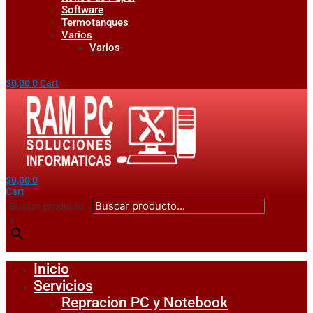
Software
Termotanques
Varios
Varios
$
0,00
0
Cart
$
0,00
0
Cart
Buscar producto...
×
Inicio
Servicios
Repracion PC y Notebook