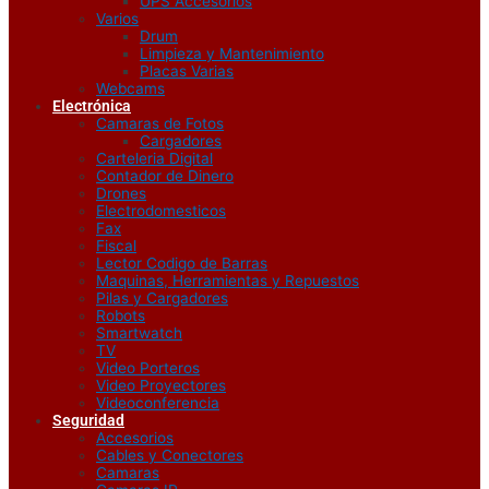
UPS Accesorios
Varios
Drum
Limpieza y Mantenimiento
Placas Varias
Webcams
Electrónica
Camaras de Fotos
Cargadores
Carteleria Digital
Contador de Dinero
Drones
Electrodomesticos
Fax
Fiscal
Lector Codigo de Barras
Maquinas, Herramientas y Repuestos
Pilas y Cargadores
Robots
Smartwatch
TV
Video Porteros
Video Proyectores
Videoconferencia
Seguridad
Accesorios
Cables y Conectores
Camaras