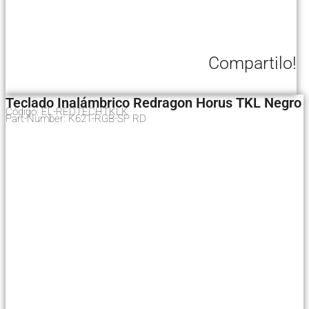
Compartilo!
Teclado Inalámbrico Redragon Horus TKL Negro
Código: EL-REDTECHTKLK
Part-Number: K621-RGB-SP RD