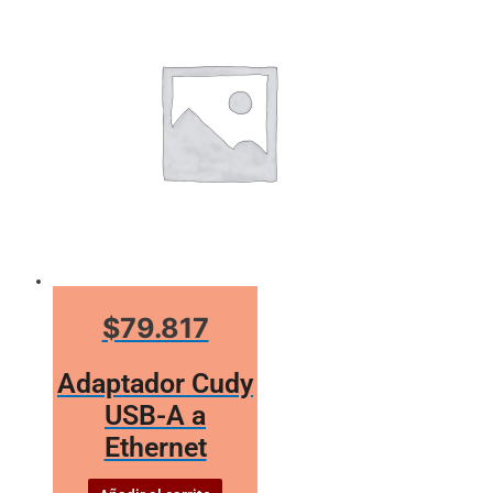
$79.817
Adaptador Cudy
USB-A a
Ethernet