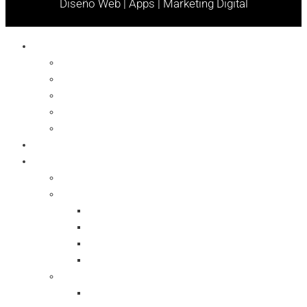
Diseño Web | Apps | Marketing Digital
Celulares
Cables y Conectores
Cargador
Celulares
Protector
Soportes
Notebook
Informática
Accesorios
Almacenamientos
Backup
Memorias SD
Network Storage
Pen Drive
Computadoras Armadas
All In One