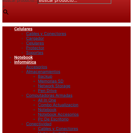
Buscar producto...
×
Celulares
Cables y Conectores
Cargador
Celulares
Protector
Soportes
Notebook
Informática
Accesorios
Almacenamientos
Backup
Memorias SD
Network Storage
Pen Drive
Computadoras Armadas
All In One
Combo Actualizacion
Notebook
Notebook Accesorios
Pc De Escritorio
Conectividad
Cables y Conectores