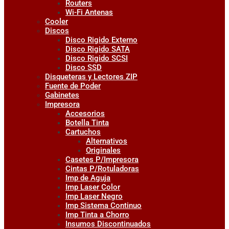
Routers
Wi-Fi Antenas
Cooler
Discos
Disco Rigido Externo
Disco Rigido SATA
Disco Rigido SCSI
Disco SSD
Disqueteras y Lectores ZIP
Fuente de Poder
Gabinetes
Impresora
Accesorios
Botella Tinta
Cartuchos
Alternativos
Originales
Casetes P/Impresora
Cintas P/Rotuladoras
Imp de Aguja
Imp Laser Color
Imp Laser Negro
Imp Sistema Continuo
Imp Tinta a Chorro
Insumos Discontinuados