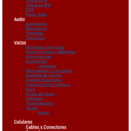
Camaras IP
Camaras Wifi
DVR
Panel Solar
Audio
Auriculares
Microfonos
Parlantes
Tocadisco
Varios
Bicicletas Electricas
Bolsos Fundas y Maletines
Herramientas
Iluminacion
Lamparas
Monopatines Y Scooters
Muebles de Oficina
Papeles Especiales
Productos Discontinuos
Rack
Rollos de Papel
Software
Termotanques
Varios
Varios
Celulares
Cables y Conectores