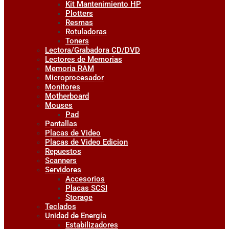
Kit Mantenimiento HP
Plotters
Resmas
Rotuladoras
Toners
Lectora/Grabadora CD/DVD
Lectores de Memorias
Memoria RAM
Microprocesador
Monitores
Motherboard
Mouses
Pad
Pantallas
Placas de Video
Placas de Video Edicion
Repuestos
Scanners
Servidores
Accesorios
Placas SCSI
Storage
Teclados
Unidad de Energía
Estabilizadores