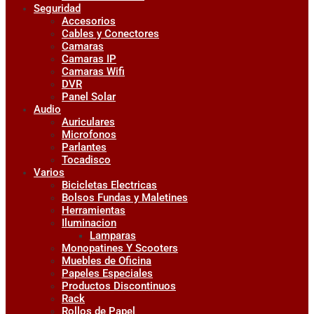
Seguridad
Accesorios
Cables y Conectores
Camaras
Camaras IP
Camaras Wifi
DVR
Panel Solar
Audio
Auriculares
Microfonos
Parlantes
Tocadisco
Varios
Bicicletas Electricas
Bolsos Fundas y Maletines
Herramientas
Iluminacion
Lamparas
Monopatines Y Scooters
Muebles de Oficina
Papeles Especiales
Productos Discontinuos
Rack
Rollos de Papel