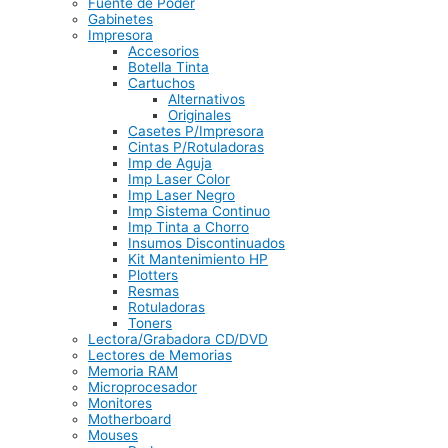
Fuente de Poder
Gabinetes
Impresora
Accesorios
Botella Tinta
Cartuchos
Alternativos
Originales
Casetes P/Impresora
Cintas P/Rotuladoras
Imp de Aguja
Imp Laser Color
Imp Laser Negro
Imp Sistema Continuo
Imp Tinta a Chorro
Insumos Discontinuados
Kit Mantenimiento HP
Plotters
Resmas
Rotuladoras
Toners
Lectora/Grabadora CD/DVD
Lectores de Memorias
Memoria RAM
Microprocesador
Monitores
Motherboard
Mouses