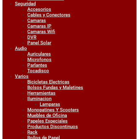
Seguridad
Accesorios
Cables y Conectores
Camaras
Camaras IP
Camaras Wifi
DVR
Panel Solar
Audio
Auriculares
Microfonos
Parlantes
Tocadisco
Varios
Bicicletas Electricas
Bolsos Fundas y Maletines
Herramientas
Iluminacion
Lamparas
Monopatines Y Scooters
Muebles de Oficina
Papeles Especiales
Productos Discontinuos
Rack
Rollos de Papel