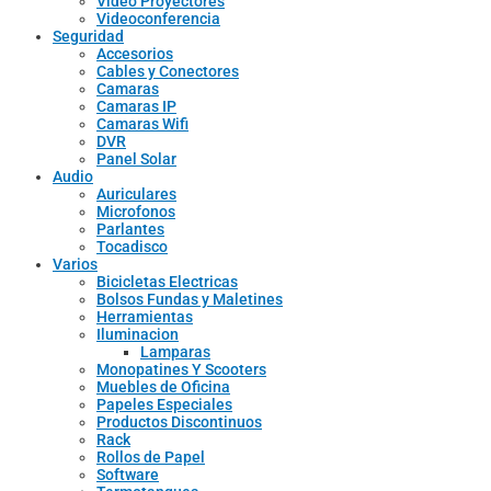
Video Proyectores
Videoconferencia
Seguridad
Accesorios
Cables y Conectores
Camaras
Camaras IP
Camaras Wifi
DVR
Panel Solar
Audio
Auriculares
Microfonos
Parlantes
Tocadisco
Varios
Bicicletas Electricas
Bolsos Fundas y Maletines
Herramientas
Iluminacion
Lamparas
Monopatines Y Scooters
Muebles de Oficina
Papeles Especiales
Productos Discontinuos
Rack
Rollos de Papel
Software