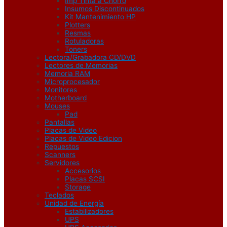
Imp Tinta a Chorro
Insumos Discontinuados
Kit Mantenimiento HP
Plotters
Resmas
Rotuladoras
Toners
Lectora/Grabadora CD/DVD
Lectores de Memorias
Memoria RAM
Microprocesador
Monitores
Motherboard
Mouses
Pad
Pantallas
Placas de Video
Placas de Video Edicion
Repuestos
Scanners
Servidores
Accesorios
Placas SCSI
Storage
Teclados
Unidad de Energía
Estabilizadores
UPS