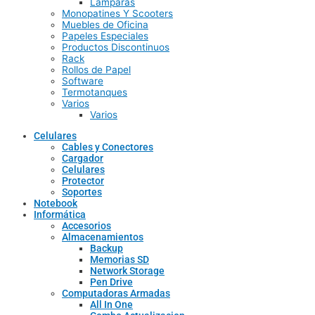
Lamparas
Monopatines Y Scooters
Muebles de Oficina
Papeles Especiales
Productos Discontinuos
Rack
Rollos de Papel
Software
Termotanques
Varios
Varios
Celulares
Cables y Conectores
Cargador
Celulares
Protector
Soportes
Notebook
Informática
Accesorios
Almacenamientos
Backup
Memorias SD
Network Storage
Pen Drive
Computadoras Armadas
All In One