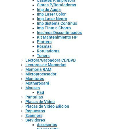
Casetes P/Impresora
Cintas P/Rotuladoras
Imp de Aguja
Imp Laser Color
Imp Laser Negro
Imp Sistema Continuo
Imp Tinta a Chorro
Insumos Discontinuados
Kit Mantenimiento HP
Plotters
Resmas
Rotuladoras
Toners
Lectora/Grabadora CD/DVD
Lectores de Memorias
Memoria RAM
Microprocesador
Monitores
Motherboard
Mouses
Pad
Pantallas
Placas de Video
Placas de Video Edicion
Repuestos
Scanners
Servidores
Accesorios