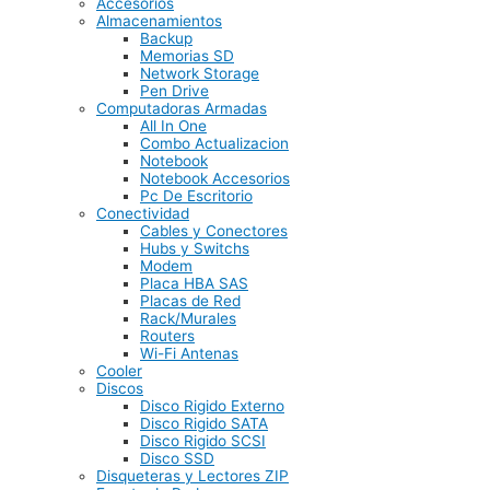
Accesorios
Almacenamientos
Backup
Memorias SD
Network Storage
Pen Drive
Computadoras Armadas
All In One
Combo Actualizacion
Notebook
Notebook Accesorios
Pc De Escritorio
Conectividad
Cables y Conectores
Hubs y Switchs
Modem
Placa HBA SAS
Placas de Red
Rack/Murales
Routers
Wi-Fi Antenas
Cooler
Discos
Disco Rigido Externo
Disco Rigido SATA
Disco Rigido SCSI
Disco SSD
Disqueteras y Lectores ZIP