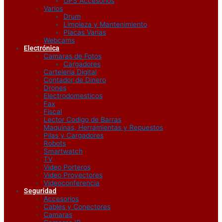
UPS Accesorios
Varios
Drum
Limpieza y Mantenimiento
Placas Varias
Webcams
Electrónica
Camaras de Fotos
Cargadores
Carteleria Digital
Contador de Dinero
Drones
Electrodomesticos
Fax
Fiscal
Lector Codigo de Barras
Maquinas, Herramientas y Repuestos
Pilas y Cargadores
Robots
Smartwatch
TV
Video Porteros
Video Proyectores
Videoconferencia
Seguridad
Accesorios
Cables y Conectores
Camaras