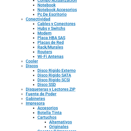
Combo Actualizacion
Notebook
Notebook Accesorios
Pc De Escritorio
Conectividad
Cables y Conectores
Hubs y Switchs
Modem
Placa HBA SAS
Placas de Red
Rack/Murales
Routers
Wi-Fi Antenas
Cooler
Discos
Disco Rigido Externo
Disco Rigido SATA
Disco Rigido SCSI
Disco SSD
Disqueteras y Lectores ZIP
Fuente de Poder
Gabinetes
Impresora
Accesorios
Botella Tinta
Cartuchos
Alternativos
Originales