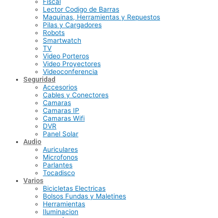
Fiscal
Lector Codigo de Barras
Maquinas, Herramientas y Repuestos
Pilas y Cargadores
Robots
Smartwatch
TV
Video Porteros
Video Proyectores
Videoconferencia
Seguridad
Accesorios
Cables y Conectores
Camaras
Camaras IP
Camaras Wifi
DVR
Panel Solar
Audio
Auriculares
Microfonos
Parlantes
Tocadisco
Varios
Bicicletas Electricas
Bolsos Fundas y Maletines
Herramientas
Iluminacion