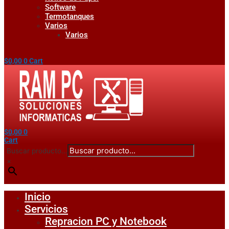
Software
Termotanques
Varios
Varios
$
0,00
0
Cart
$
0,00
0
Cart
Buscar producto...
×
Inicio
Servicios
Repracion PC y Notebook