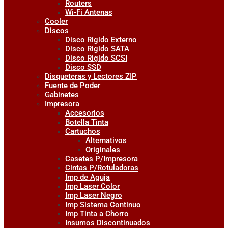
Routers
Wi-Fi Antenas
Cooler
Discos
Disco Rigido Externo
Disco Rigido SATA
Disco Rigido SCSI
Disco SSD
Disqueteras y Lectores ZIP
Fuente de Poder
Gabinetes
Impresora
Accesorios
Botella Tinta
Cartuchos
Alternativos
Originales
Casetes P/Impresora
Cintas P/Rotuladoras
Imp de Aguja
Imp Laser Color
Imp Laser Negro
Imp Sistema Continuo
Imp Tinta a Chorro
Insumos Discontinuados