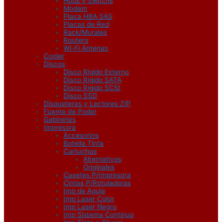
Hubs y Switchs
Modem
Placa HBA SAS
Placas de Red
Rack/Murales
Routers
Wi-Fi Antenas
Cooler
Discos
Disco Rigido Externo
Disco Rigido SATA
Disco Rigido SCSI
Disco SSD
Disqueteras y Lectores ZIP
Fuente de Poder
Gabinetes
Impresora
Accesorios
Botella Tinta
Cartuchos
Alternativos
Originales
Casetes P/Impresora
Cintas P/Rotuladoras
Imp de Aguja
Imp Laser Color
Imp Laser Negro
Imp Sistema Continuo