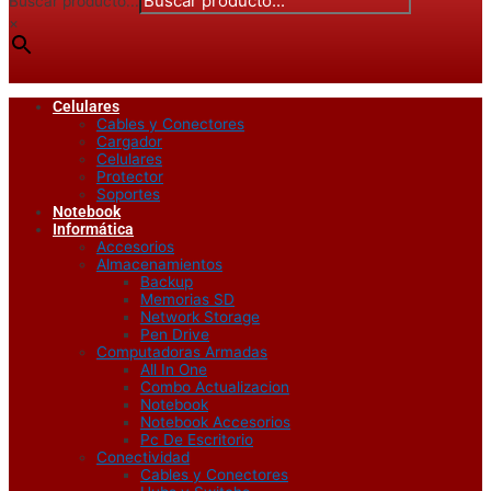
Buscar producto...
×
Celulares
Cables y Conectores
Cargador
Celulares
Protector
Soportes
Notebook
Informática
Accesorios
Almacenamientos
Backup
Memorias SD
Network Storage
Pen Drive
Computadoras Armadas
All In One
Combo Actualizacion
Notebook
Notebook Accesorios
Pc De Escritorio
Conectividad
Cables y Conectores