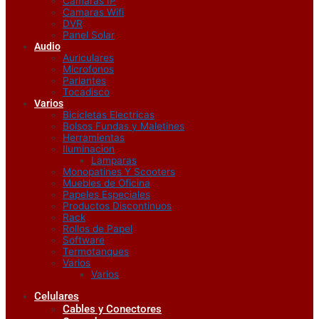
Camaras IP
Camaras Wifi
DVR
Panel Solar
Audio
Auriculares
Microfonos
Parlantes
Tocadisco
Varios
Bicicletas Electricas
Bolsos Fundas y Maletines
Herramientas
Iluminacion
Lamparas
Monopatines Y Scooters
Muebles de Oficina
Papeles Especiales
Productos Discontinuos
Rack
Rollos de Papel
Software
Termotanques
Varios
Varios
Celulares
Cables y Conectores