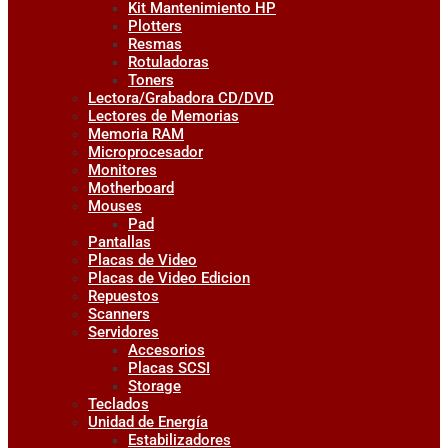
Kit Mantenimiento HP
Plotters
Resmas
Rotuladoras
Toners
Lectora/Grabadora CD/DVD
Lectores de Memorias
Memoria RAM
Microprocesador
Monitores
Motherboard
Mouses
Pad
Pantallas
Placas de Video
Placas de Video Edicion
Repuestos
Scanners
Servidores
Accesorios
Placas SCSI
Storage
Teclados
Unidad de Energía
Estabilizadores