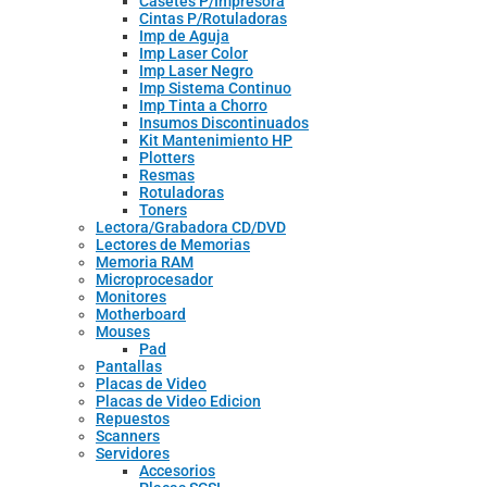
Casetes P/Impresora
Cintas P/Rotuladoras
Imp de Aguja
Imp Laser Color
Imp Laser Negro
Imp Sistema Continuo
Imp Tinta a Chorro
Insumos Discontinuados
Kit Mantenimiento HP
Plotters
Resmas
Rotuladoras
Toners
Lectora/Grabadora CD/DVD
Lectores de Memorias
Memoria RAM
Microprocesador
Monitores
Motherboard
Mouses
Pad
Pantallas
Placas de Video
Placas de Video Edicion
Repuestos
Scanners
Servidores
Accesorios