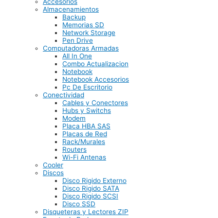
Accesorios
Almacenamientos
Backup
Memorias SD
Network Storage
Pen Drive
Computadoras Armadas
All In One
Combo Actualizacion
Notebook
Notebook Accesorios
Pc De Escritorio
Conectividad
Cables y Conectores
Hubs y Switchs
Modem
Placa HBA SAS
Placas de Red
Rack/Murales
Routers
Wi-Fi Antenas
Cooler
Discos
Disco Rigido Externo
Disco Rigido SATA
Disco Rigido SCSI
Disco SSD
Disqueteras y Lectores ZIP