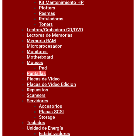
Kit Mantenimiento HP
Plotters
Resmas
Rotuladoras
Toners
Lectora/Grabadora CD/DVD
Lectores de Memorias
Memoria RAM
Microprocesador
Monitores
Motherboard
Mouses
Pad
Pantallas
Placas de Video
Placas de Video Edicion
Repuestos
Scanners
Servidores
Accesorios
Placas SCSI
Storage
Teclados
Unidad de Energía
Estabilizadores