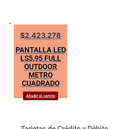
$2.423.278
PANTALLA LED
LS5,95 FULL
OUTDOOR
METRO
CUADRADO
Añadir al carrito
Tarjetas de Crédito y Débito