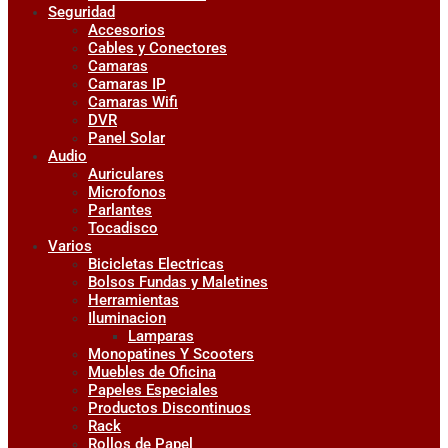
Seguridad
Accesorios
Cables y Conectores
Camaras
Camaras IP
Camaras Wifi
DVR
Panel Solar
Audio
Auriculares
Microfonos
Parlantes
Tocadisco
Varios
Bicicletas Electricas
Bolsos Fundas y Maletines
Herramientas
Iluminacion
Lamparas
Monopatines Y Scooters
Muebles de Oficina
Papeles Especiales
Productos Discontinuos
Rack
Rollos de Papel