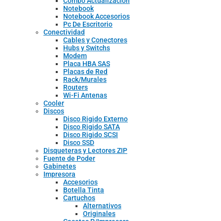
Combo Actualizacion
Notebook
Notebook Accesorios
Pc De Escritorio
Conectividad
Cables y Conectores
Hubs y Switchs
Modem
Placa HBA SAS
Placas de Red
Rack/Murales
Routers
Wi-Fi Antenas
Cooler
Discos
Disco Rigido Externo
Disco Rigido SATA
Disco Rigido SCSI
Disco SSD
Disqueteras y Lectores ZIP
Fuente de Poder
Gabinetes
Impresora
Accesorios
Botella Tinta
Cartuchos
Alternativos
Originales