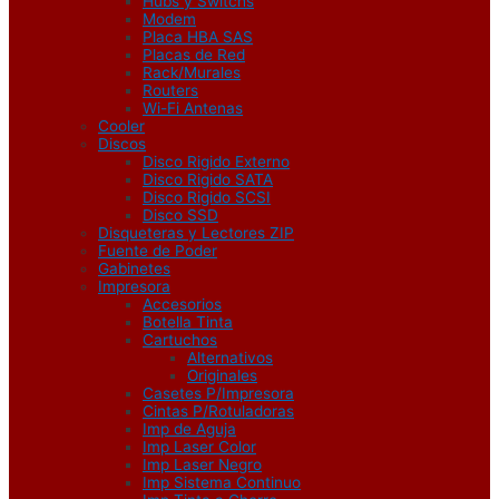
Hubs y Switchs
Modem
Placa HBA SAS
Placas de Red
Rack/Murales
Routers
Wi-Fi Antenas
Cooler
Discos
Disco Rigido Externo
Disco Rigido SATA
Disco Rigido SCSI
Disco SSD
Disqueteras y Lectores ZIP
Fuente de Poder
Gabinetes
Impresora
Accesorios
Botella Tinta
Cartuchos
Alternativos
Originales
Casetes P/Impresora
Cintas P/Rotuladoras
Imp de Aguja
Imp Laser Color
Imp Laser Negro
Imp Sistema Continuo