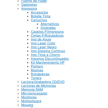
Fuente de Poder
Gabinetes
Impresora
Accesorios
Botella Tinta
Cartuchos
Alternativos
Originales
Casetes P/Impresora
Cintas P/Rotuladoras
Imp de Aguja
Imp Laser Color
Imp Laser Negro
Imp Sistema Continuo
Imp Tinta a Chorro
Insumos Discontinuados
Kit Mantenimiento HP
Plotters
Resmas
Rotuladoras
Toners
Lectora/Grabadora CD/DVD
Lectores de Memorias
Memoria RAM
Microprocesador
Monitores
Motherboard
Mouses