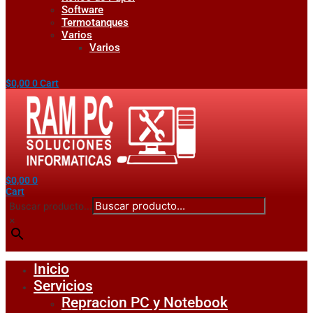
Software
Termotanques
Varios
Varios
$
0,00
0
Cart
$
0,00
0
Cart
Buscar producto...
×
Inicio
Servicios
Repracion PC y Notebook