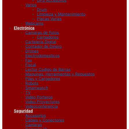
UPS Accesorios
Varios
Drum
Limpieza y Mantenimiento
Placas Varias
Webcams
Electrónica
Camaras de Fotos
Cargadores
Carteleria Digital
Contador de Dinero
Drones
Electrodomesticos
Fax
Fiscal
Lector Codigo de Barras
Maquinas, Herramientas y Repuestos
Pilas y Cargadores
Robots
Smartwatch
TV
Video Porteros
Video Proyectores
Videoconferencia
Seguridad
Accesorios
Cables y Conectores
Camaras