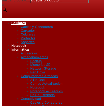
Buscar producto...
×
Celulares
Cables y Conectores
Cargador
Celulares
Protector
Soportes
Notebook
Informática
Accesorios
Almacenamientos
Backup
Memorias SD
Network Storage
Pen Drive
Computadoras Armadas
All In One
Combo Actualizacion
Notebook
Notebook Accesorios
Pc De Escritorio
Conectividad
Cables y Conectores