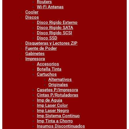
Routers
Wi-Fi Antenas
Cooler
Discos
Disco Rigido Externo
Disco Rigido SATA
Disco Rigido SCSI
Disco SSD
Disqueteras y Lectores ZIP
Fuente de Poder
Gabinetes
Impresora
Accesorios
Botella Tinta
Cartuchos
Alternativos
Originales
Casetes P/Impresora
Cintas P/Rotuladoras
Imp de Aguja
Imp Laser Color
Imp Laser Negro
Imp Sistema Continuo
Imp Tinta a Chorro
Insumos Discontinuados