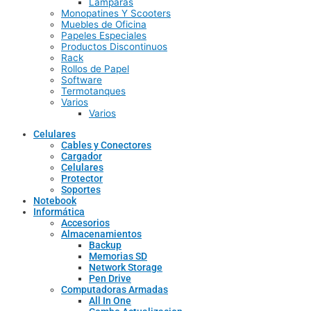
Lamparas
Monopatines Y Scooters
Muebles de Oficina
Papeles Especiales
Productos Discontinuos
Rack
Rollos de Papel
Software
Termotanques
Varios
Varios
Celulares
Cables y Conectores
Cargador
Celulares
Protector
Soportes
Notebook
Informática
Accesorios
Almacenamientos
Backup
Memorias SD
Network Storage
Pen Drive
Computadoras Armadas
All In One