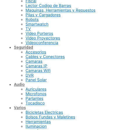
Fiscal
Lector Codigo de Barras
Maquinas, Herramientas y Repuestos
Pilas y Cargadores
Robots
Smartwatch
TV
Video Porteros
Video Proyectores
Videoconferencia
Seguridad
Accesorios
Cables y Conectores
Camaras
Camaras IP
Camaras Wifi
DVR
Panel Solar
Audio
Auriculares
Microfonos
Parlantes
Tocadisco
Varios
Bicicletas Electricas
Bolsos Fundas y Maletines
Herramientas
Iluminacion