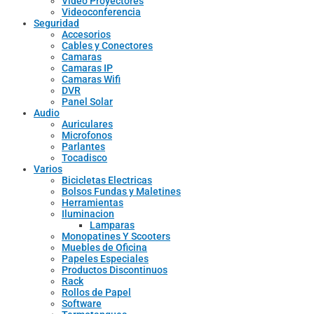
Video Proyectores
Videoconferencia
Seguridad
Accesorios
Cables y Conectores
Camaras
Camaras IP
Camaras Wifi
DVR
Panel Solar
Audio
Auriculares
Microfonos
Parlantes
Tocadisco
Varios
Bicicletas Electricas
Bolsos Fundas y Maletines
Herramientas
Iluminacion
Lamparas
Monopatines Y Scooters
Muebles de Oficina
Papeles Especiales
Productos Discontinuos
Rack
Rollos de Papel
Software