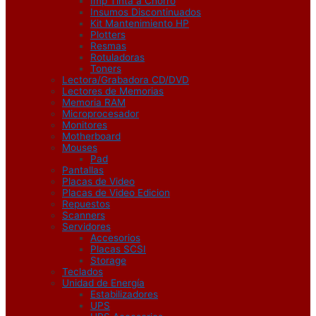
Imp Tinta a Chorro
Insumos Discontinuados
Kit Mantenimiento HP
Plotters
Resmas
Rotuladoras
Toners
Lectora/Grabadora CD/DVD
Lectores de Memorias
Memoria RAM
Microprocesador
Monitores
Motherboard
Mouses
Pad
Pantallas
Placas de Video
Placas de Video Edicion
Repuestos
Scanners
Servidores
Accesorios
Placas SCSI
Storage
Teclados
Unidad de Energía
Estabilizadores
UPS