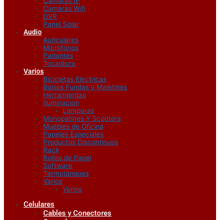
Camaras IP
Camaras Wifi
DVR
Panel Solar
Audio
Auriculares
Microfonos
Parlantes
Tocadisco
Varios
Bicicletas Electricas
Bolsos Fundas y Maletines
Herramientas
Iluminacion
Lamparas
Monopatines Y Scooters
Muebles de Oficina
Papeles Especiales
Productos Discontinuos
Rack
Rollos de Papel
Software
Termotanques
Varios
Varios
Celulares
Cables y Conectores