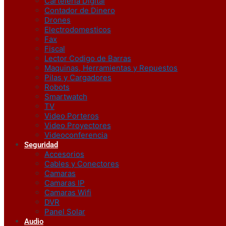
Carteleria Digital
Contador de Dinero
Drones
Electrodomesticos
Fax
Fiscal
Lector Codigo de Barras
Maquinas, Herramientas y Repuestos
Pilas y Cargadores
Robots
Smartwatch
TV
Video Porteros
Video Proyectores
Videoconferencia
Seguridad
Accesorios
Cables y Conectores
Camaras
Camaras IP
Camaras Wifi
DVR
Panel Solar
Audio