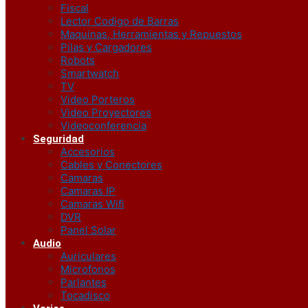
Fiscal
Lector Codigo de Barras
Maquinas, Herramientas y Repuestos
Pilas y Cargadores
Robots
Smartwatch
TV
Video Porteros
Video Proyectores
Videoconferencia
Seguridad
Accesorios
Cables y Conectores
Camaras
Camaras IP
Camaras Wifi
DVR
Panel Solar
Audio
Auriculares
Microfonos
Parlantes
Tocadisco