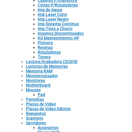
Casetes P/Impresora
Cintas P/Rotuladoras
Imp de Aguja
Imp Laser Color
Imp Laser Negro
Imp Sistema Continuo
Imp Tinta a Chorro
Insumos Discontinuados
Kit Mantenimiento HP
Plotters
Resmas
Rotuladoras
Toners
Lectora/Grabadora CD/DVD
Lectores de Memorias
Memoria RAM
Microprocesador
Monitores
Motherboard
Mouses
Pad
Pantallas
Placas de Video
Placas de Video Edicion
Repuestos
Scanners
Servidores
Accesorios