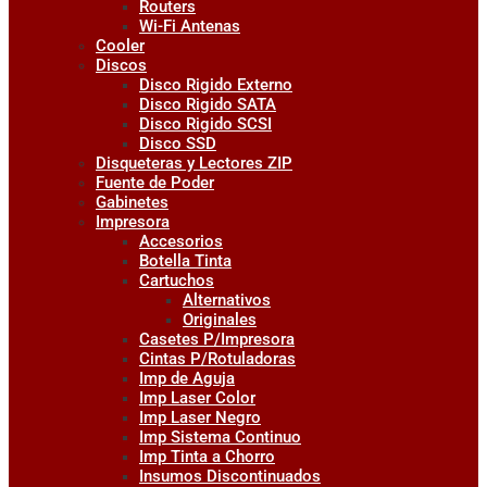
Routers
Wi-Fi Antenas
Cooler
Discos
Disco Rigido Externo
Disco Rigido SATA
Disco Rigido SCSI
Disco SSD
Disqueteras y Lectores ZIP
Fuente de Poder
Gabinetes
Impresora
Accesorios
Botella Tinta
Cartuchos
Alternativos
Originales
Casetes P/Impresora
Cintas P/Rotuladoras
Imp de Aguja
Imp Laser Color
Imp Laser Negro
Imp Sistema Continuo
Imp Tinta a Chorro
Insumos Discontinuados