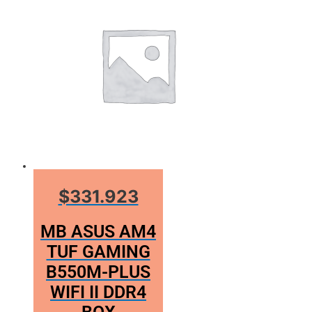
$331.923
MB ASUS AM4
TUF GAMING
B550M-PLUS
WIFI II DDR4