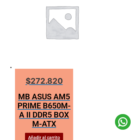
$272.820
MB ASUS AM5
PRIME B650M-
A II DDR5 BOX
M-ATX
Añadir al carrito