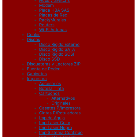
Hubs y Switchs
Modem
Placa HBA SAS
Placas de Red
Rack/Murales
Routers
Wi-Fi Antenas
Cooler
Discos
Disco Rigido Externo
Disco Rigido SATA
Disco Rigido SCSI
Disco SSD
Disqueteras y Lectores ZIP
Fuente de Poder
Gabinetes
Impresora
Accesorios
Botella Tinta
Cartuchos
Alternativos
Originales
Casetes P/Impresora
Cintas P/Rotuladoras
Imp de Aguja
Imp Laser Color
Imp Laser Negro
Imp Sistema Continuo