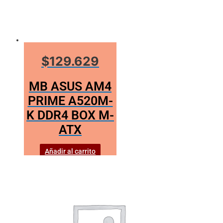
$129.629
MB ASUS AM4
PRIME A520M-
K DDR4 BOX M-
ATX
Añadir al carrito