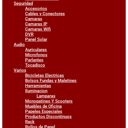
Seguridad
Accesorios
Cables y Conectores
Camaras
Camaras IP
Camaras Wifi
DVR
Panel Solar
Audio
Auriculares
Microfonos
Parlantes
Tocadisco
Varios
Bicicletas Electricas
Bolsos Fundas y Maletines
Herramientas
Iluminacion
Lamparas
Monopatines Y Scooters
Muebles de Oficina
Papeles Especiales
Productos Discontinuos
Rack
Rollos de Papel