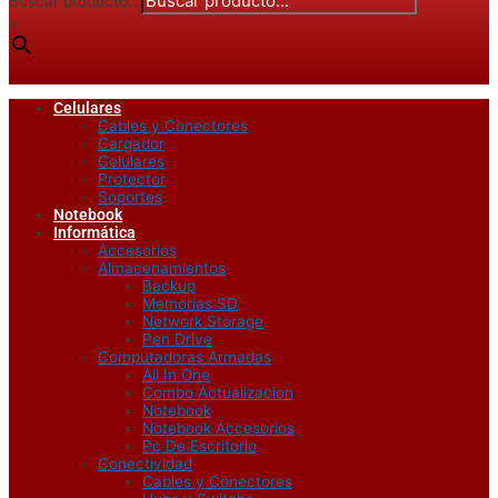
Buscar producto...
×
Celulares
Cables y Conectores
Cargador
Celulares
Protector
Soportes
Notebook
Informática
Accesorios
Almacenamientos
Backup
Memorias SD
Network Storage
Pen Drive
Computadoras Armadas
All In One
Combo Actualizacion
Notebook
Notebook Accesorios
Pc De Escritorio
Conectividad
Cables y Conectores