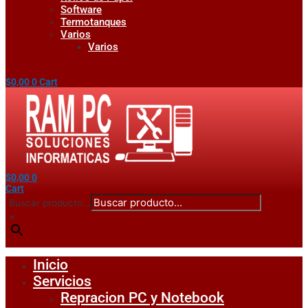
Software
Termotanques
Varios
Varios
$
0,00
0
Cart
$
0,00
0
Cart
Buscar producto...
×
Inicio
Servicios
Repracion PC y Notebook