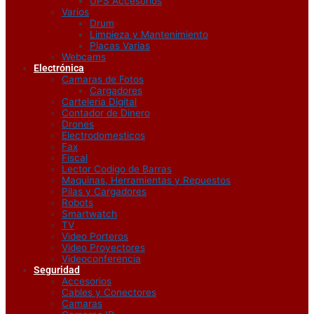
UPS Accesorios
Varios
Drum
Limpieza y Mantenimiento
Placas Varias
Webcams
Electrónica
Camaras de Fotos
Cargadores
Carteleria Digital
Contador de Dinero
Drones
Electrodomesticos
Fax
Fiscal
Lector Codigo de Barras
Maquinas, Herramientas y Repuestos
Pilas y Cargadores
Robots
Smartwatch
TV
Video Porteros
Video Proyectores
Videoconferencia
Seguridad
Accesorios
Cables y Conectores
Camaras