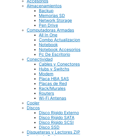
Accesorios
Almacenamientos
Backup
Memorias SD
Network Storage
Pen Drive
Computadoras Armadas
All In One
Combo Actualizacion
Notebook
Notebook Accesorios
Pc De Escritorio
Conectividad
Cables y Conectores
Hubs y Switchs
Modem
Placa HBA SAS
Placas de Red
Rack/Murales
Routers
Wi-Fi Antenas
Cooler
Discos
Disco Rigido Externo
Disco Rigido SATA
Disco Rigido SCSI
Disco SSD
Disqueteras y Lectores ZIP