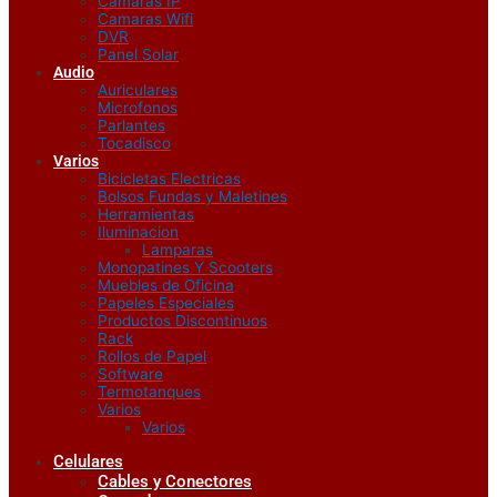
Camaras IP
Camaras Wifi
DVR
Panel Solar
Audio
Auriculares
Microfonos
Parlantes
Tocadisco
Varios
Bicicletas Electricas
Bolsos Fundas y Maletines
Herramientas
Iluminacion
Lamparas
Monopatines Y Scooters
Muebles de Oficina
Papeles Especiales
Productos Discontinuos
Rack
Rollos de Papel
Software
Termotanques
Varios
Varios
Celulares
Cables y Conectores