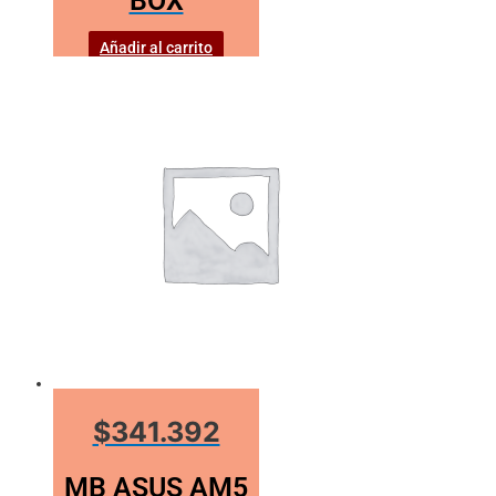
BOX
Añadir al carrito
$341.392
MB ASUS AM5