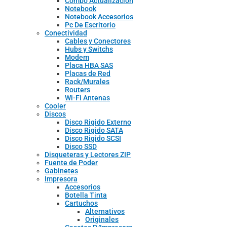
Combo Actualizacion
Notebook
Notebook Accesorios
Pc De Escritorio
Conectividad
Cables y Conectores
Hubs y Switchs
Modem
Placa HBA SAS
Placas de Red
Rack/Murales
Routers
Wi-Fi Antenas
Cooler
Discos
Disco Rigido Externo
Disco Rigido SATA
Disco Rigido SCSI
Disco SSD
Disqueteras y Lectores ZIP
Fuente de Poder
Gabinetes
Impresora
Accesorios
Botella Tinta
Cartuchos
Alternativos
Originales