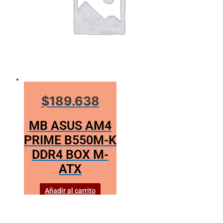
$189.638
MB ASUS AM4
PRIME B550M-K
DDR4 BOX M-
ATX
Añadir al carrito