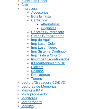
Fuente de Poder
Gabinetes
Impresora
Accesorios
Botella Tinta
Cartuchos
Alternativos
Originales
Casetes P/Impresora
Cintas P/Rotuladoras
Imp de Aguja
Imp Laser Color
Imp Laser Negro
Imp Sistema Continuo
Imp Tinta a Chorro
Insumos Discontinuados
Kit Mantenimiento HP
Plotters
Resmas
Rotuladoras
Toners
Lectora/Grabadora CD/DVD
Lectores de Memorias
Memoria RAM
Microprocesador
Monitores
Motherboard
Mouses