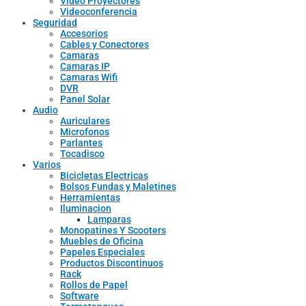
Video Proyectores
Videoconferencia
Seguridad
Accesorios
Cables y Conectores
Camaras
Camaras IP
Camaras Wifi
DVR
Panel Solar
Audio
Auriculares
Microfonos
Parlantes
Tocadisco
Varios
Bicicletas Electricas
Bolsos Fundas y Maletines
Herramientas
Iluminacion
Lamparas
Monopatines Y Scooters
Muebles de Oficina
Papeles Especiales
Productos Discontinuos
Rack
Rollos de Papel
Software