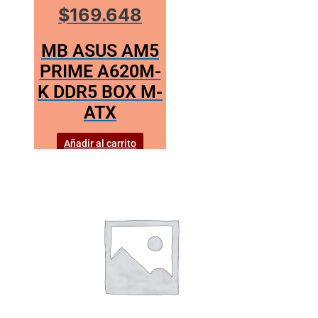
$169.648
MB ASUS AM5
PRIME A620M-
K DDR5 BOX M-
ATX
Añadir al carrito