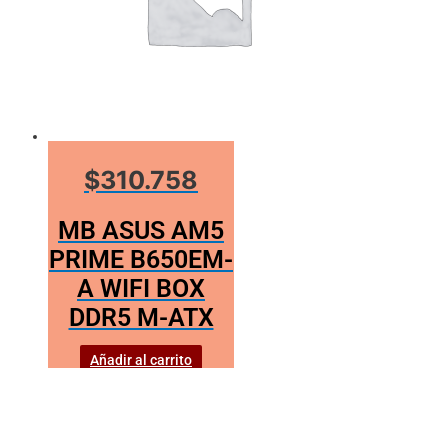
$310.758
MB ASUS AM5
PRIME B650EM-
A WIFI BOX
DDR5 M-ATX
Añadir al carrito