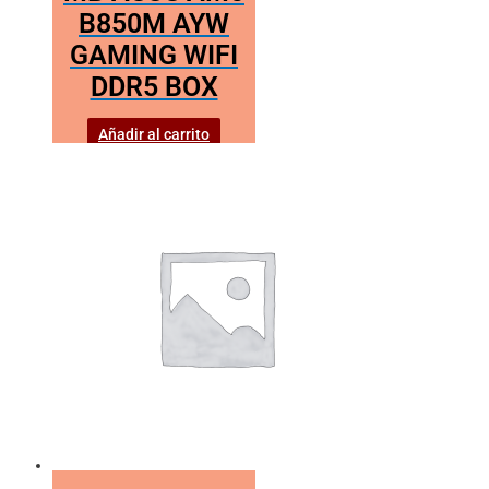
B850M AYW
GAMING WIFI
DDR5 BOX
Añadir al carrito