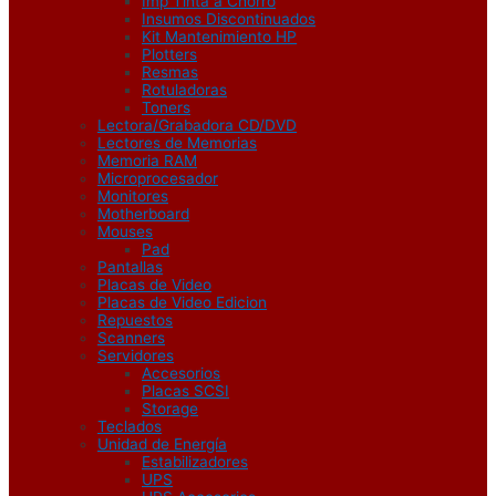
Imp Tinta a Chorro
Insumos Discontinuados
Kit Mantenimiento HP
Plotters
Resmas
Rotuladoras
Toners
Lectora/Grabadora CD/DVD
Lectores de Memorias
Memoria RAM
Microprocesador
Monitores
Motherboard
Mouses
Pad
Pantallas
Placas de Video
Placas de Video Edicion
Repuestos
Scanners
Servidores
Accesorios
Placas SCSI
Storage
Teclados
Unidad de Energía
Estabilizadores
UPS