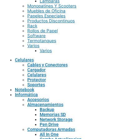
Lamparas
Monopatines Y Scooters
Muebles de Oficina
Papeles Especiales
Productos Discontinuos
Rack
Rollos de Papel
Software
Termotanques
Varios
Varios
Celulares
Cables y Conectores
Cargador
Celulares
Protector
Soportes
Notebook
Informática
Accesorios
Almacenamientos
Backup
Memorias SD
Network Storage
Pen Drive
Computadoras Armadas
All In One