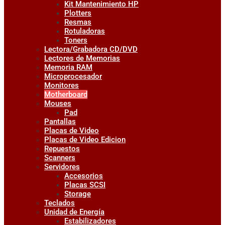
Kit Mantenimiento HP
Plotters
Resmas
Rotuladoras
Toners
Lectora/Grabadora CD/DVD
Lectores de Memorias
Memoria RAM
Microprocesador
Monitores
Motherboard
Mouses
Pad
Pantallas
Placas de Video
Placas de Video Edicion
Repuestos
Scanners
Servidores
Accesorios
Placas SCSI
Storage
Teclados
Unidad de Energía
Estabilizadores