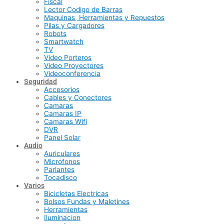
Fiscal
Lector Codigo de Barras
Maquinas, Herramientas y Repuestos
Pilas y Cargadores
Robots
Smartwatch
TV
Video Porteros
Video Proyectores
Videoconferencia
Seguridad
Accesorios
Cables y Conectores
Camaras
Camaras IP
Camaras Wifi
DVR
Panel Solar
Audio
Auriculares
Microfonos
Parlantes
Tocadisco
Varios
Bicicletas Electricas
Bolsos Fundas y Maletines
Herramientas
Iluminacion