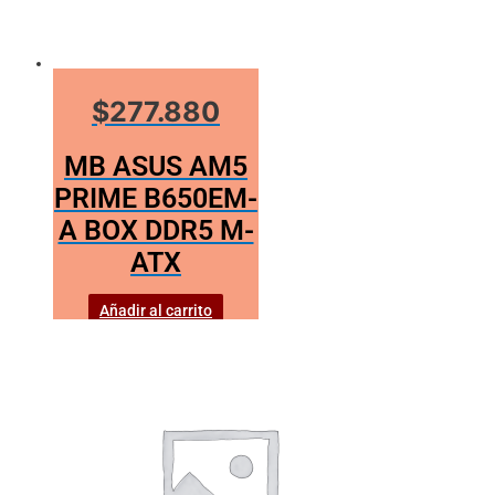
$277.880
MB ASUS AM5
PRIME B650EM-
A BOX DDR5 M-
ATX
Añadir al carrito