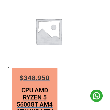
$348.950
CPU AMD
RYZEN 5
5600GT AM4