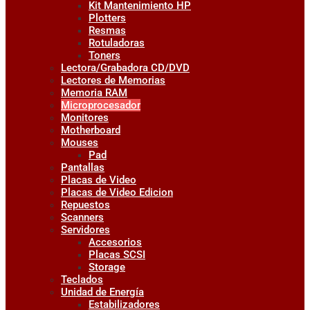
Kit Mantenimiento HP
Plotters
Resmas
Rotuladoras
Toners
Lectora/Grabadora CD/DVD
Lectores de Memorias
Memoria RAM
Microprocesador
Monitores
Motherboard
Mouses
Pad
Pantallas
Placas de Video
Placas de Video Edicion
Repuestos
Scanners
Servidores
Accesorios
Placas SCSI
Storage
Teclados
Unidad de Energía
Estabilizadores