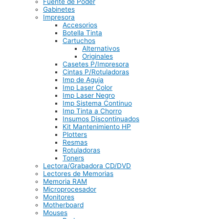
Fuente de Poder
Gabinetes
Impresora
Accesorios
Botella Tinta
Cartuchos
Alternativos
Originales
Casetes P/Impresora
Cintas P/Rotuladoras
Imp de Aguja
Imp Laser Color
Imp Laser Negro
Imp Sistema Continuo
Imp Tinta a Chorro
Insumos Discontinuados
Kit Mantenimiento HP
Plotters
Resmas
Rotuladoras
Toners
Lectora/Grabadora CD/DVD
Lectores de Memorias
Memoria RAM
Microprocesador
Monitores
Motherboard
Mouses