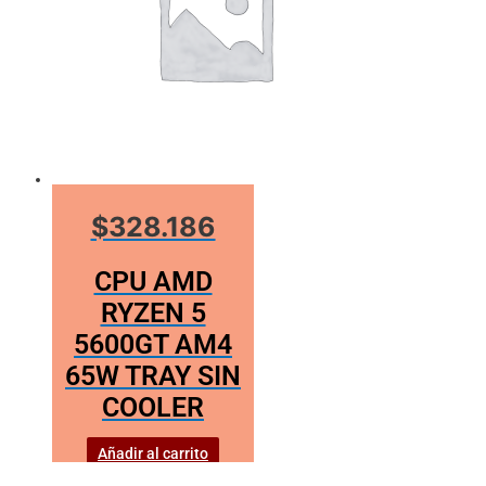
$328.186
CPU AMD
RYZEN 5
5600GT AM4
65W TRAY SIN
COOLER
Añadir al carrito