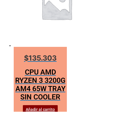
$135.303
CPU AMD
RYZEN 3 3200G
AM4 65W TRAY
SIN COOLER
Añadir al carrito