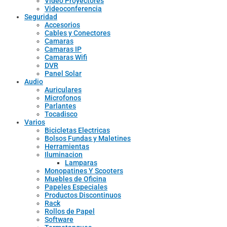
Video Proyectores
Videoconferencia
Seguridad
Accesorios
Cables y Conectores
Camaras
Camaras IP
Camaras Wifi
DVR
Panel Solar
Audio
Auriculares
Microfonos
Parlantes
Tocadisco
Varios
Bicicletas Electricas
Bolsos Fundas y Maletines
Herramientas
Iluminacion
Lamparas
Monopatines Y Scooters
Muebles de Oficina
Papeles Especiales
Productos Discontinuos
Rack
Rollos de Papel
Software