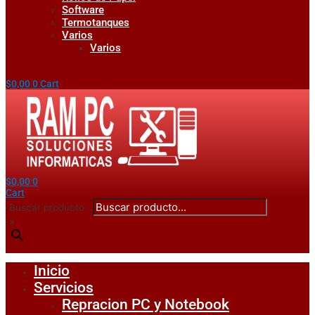
Software
Termotanques
Varios
Varios
$
0,00
0
Cart
$
0,00
0
Cart
Buscar producto...
×
Inicio
Servicios
Repracion PC y Notebook