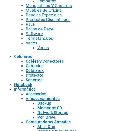
Lamparas
Monopatines Y Scooters
Muebles de Oficina
Papeles Especiales
Productos Discontinuos
Rack
Rollos de Papel
Software
Termotanques
Varios
Varios
Celulares
Cables y Conectores
Cargador
Celulares
Protector
Soportes
Notebook
Informática
Accesorios
Almacenamientos
Backup
Memorias SD
Network Storage
Pen Drive
Computadoras Armadas
All In One