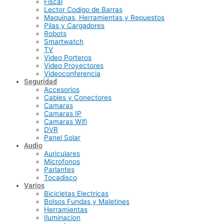
Fiscal
Lector Codigo de Barras
Maquinas, Herramientas y Repuestos
Pilas y Cargadores
Robots
Smartwatch
TV
Video Porteros
Video Proyectores
Videoconferencia
Seguridad
Accesorios
Cables y Conectores
Camaras
Camaras IP
Camaras Wifi
DVR
Panel Solar
Audio
Auriculares
Microfonos
Parlantes
Tocadisco
Varios
Bicicletas Electricas
Bolsos Fundas y Maletines
Herramientas
Iluminacion