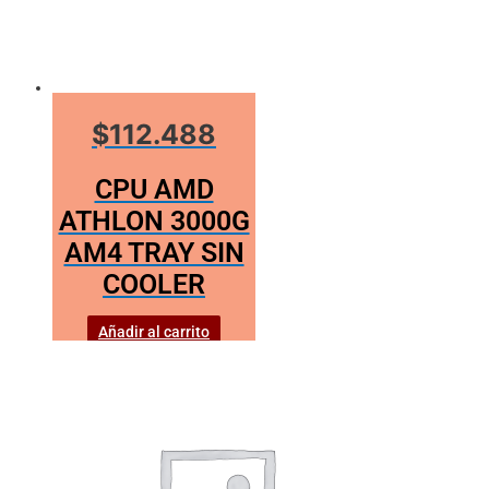
$112.488
CPU AMD
ATHLON 3000G
AM4 TRAY SIN
COOLER
Añadir al carrito