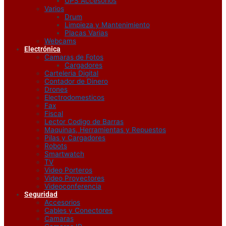
UPS Accesorios
Varios
Drum
Limpieza y Mantenimiento
Placas Varias
Webcams
Electrónica
Camaras de Fotos
Cargadores
Carteleria Digital
Contador de Dinero
Drones
Electrodomesticos
Fax
Fiscal
Lector Codigo de Barras
Maquinas, Herramientas y Repuestos
Pilas y Cargadores
Robots
Smartwatch
TV
Video Porteros
Video Proyectores
Videoconferencia
Seguridad
Accesorios
Cables y Conectores
Camaras