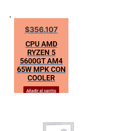
$356.107
CPU AMD
RYZEN 5
5600GT AM4
65W MPK CON
COOLER
Añadir al carrito