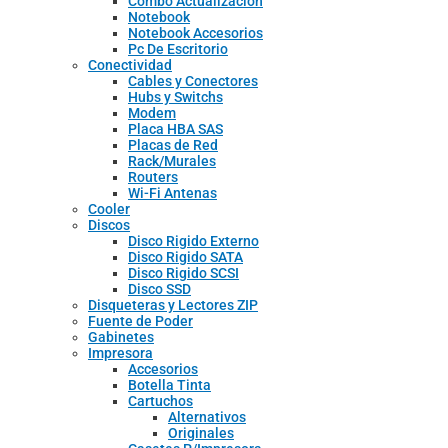
Combo Actualizacion
Notebook
Notebook Accesorios
Pc De Escritorio
Conectividad
Cables y Conectores
Hubs y Switchs
Modem
Placa HBA SAS
Placas de Red
Rack/Murales
Routers
Wi-Fi Antenas
Cooler
Discos
Disco Rigido Externo
Disco Rigido SATA
Disco Rigido SCSI
Disco SSD
Disqueteras y Lectores ZIP
Fuente de Poder
Gabinetes
Impresora
Accesorios
Botella Tinta
Cartuchos
Alternativos
Originales