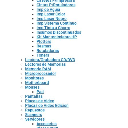
Casetes P/Impresora
Cintas P/Rotuladoras
Imp de Aguja
Imp Laser Color
Imp Laser Negro
Imp Sistema Continuo
Imp Tinta a Chorro
Insumos Discontinuados
Kit Mantenimiento HP
Plotters
Resmas
Rotuladoras
Toners
Lectora/Grabadora CD/DVD
Lectores de Memorias
Memoria RAM
Microprocesador
Monitores
Motherboard
Mouses
Pad
Pantallas
Placas de Video
Placas de Video Edicion
Repuestos
Scanners
Servidores
Accesorios