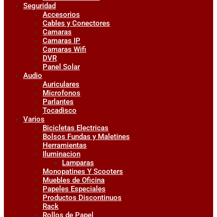
Seguridad
Accesorios
Cables y Conectores
Camaras
Camaras IP
Camaras Wifi
DVR
Panel Solar
Audio
Auriculares
Microfonos
Parlantes
Tocadisco
Varios
Bicicletas Electricas
Bolsos Fundas y Maletines
Herramientas
Iluminacion
Lamparas
Monopatines Y Scooters
Muebles de Oficina
Papeles Especiales
Productos Discontinuos
Rack
Rollos de Papel