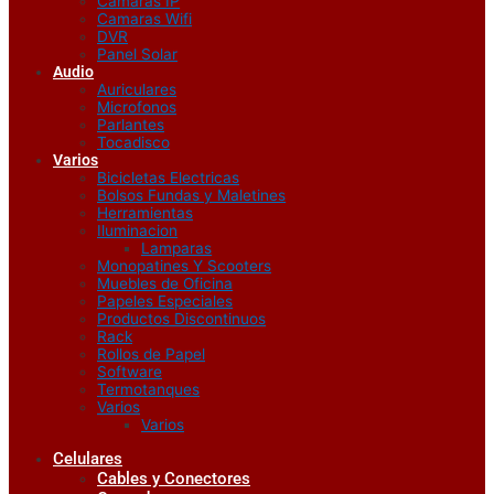
Camaras IP
Camaras Wifi
DVR
Panel Solar
Audio
Auriculares
Microfonos
Parlantes
Tocadisco
Varios
Bicicletas Electricas
Bolsos Fundas y Maletines
Herramientas
Iluminacion
Lamparas
Monopatines Y Scooters
Muebles de Oficina
Papeles Especiales
Productos Discontinuos
Rack
Rollos de Papel
Software
Termotanques
Varios
Varios
Celulares
Cables y Conectores