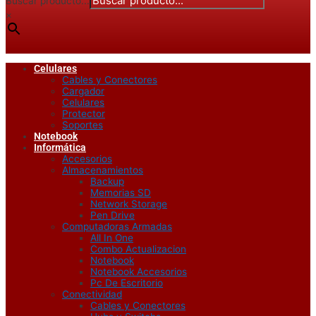
Buscar producto...
×
Celulares
Cables y Conectores
Cargador
Celulares
Protector
Soportes
Notebook
Informática
Accesorios
Almacenamientos
Backup
Memorias SD
Network Storage
Pen Drive
Computadoras Armadas
All In One
Combo Actualizacion
Notebook
Notebook Accesorios
Pc De Escritorio
Conectividad
Cables y Conectores