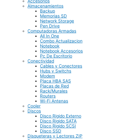
Accesorios
Almacenamientos
Backup
Memorias SD
Network Storage
Pen Drive
Computadoras Armadas
All In One
Combo Actualizacion
Notebook
Notebook Accesorios
Pc De Escritorio
Conectividad
Cables y Conectores
Hubs y Switchs
Modem
Placa HBA SAS
Placas de Red
Rack/Murales
Routers
Wi-Fi Antenas
Cooler
Discos
Disco Rigido Externo
Disco Rigido SATA
Disco Rigido SCSI
Disco SSD
Disqueteras y Lectores ZIP