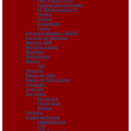
Imp Tinta a Chorro
Insumos Discontinuados
Kit Mantenimiento HP
Plotters
Resmas
Rotuladoras
Toners
Lectora/Grabadora CD/DVD
Lectores de Memorias
Memoria RAM
Microprocesador
Monitores
Motherboard
Mouses
Pad
Pantallas
Placas de Video
Placas de Video Edicion
Repuestos
Scanners
Servidores
Accesorios
Placas SCSI
Storage
Teclados
Unidad de Energía
Estabilizadores
UPS