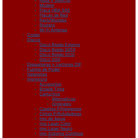
Hubs y Switchs
Modem
Placa HBA SAS
Placas de Red
Rack/Murales
Routers
Wi-Fi Antenas
Cooler
Discos
Disco Rigido Externo
Disco Rigido SATA
Disco Rigido SCSI
Disco SSD
Disqueteras y Lectores ZIP
Fuente de Poder
Gabinetes
Impresora
Accesorios
Botella Tinta
Cartuchos
Alternativos
Originales
Casetes P/Impresora
Cintas P/Rotuladoras
Imp de Aguja
Imp Laser Color
Imp Laser Negro
Imp Sistema Continuo