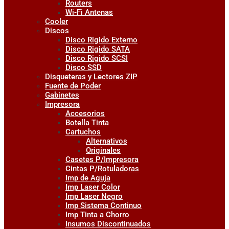
Routers
Wi-Fi Antenas
Cooler
Discos
Disco Rigido Externo
Disco Rigido SATA
Disco Rigido SCSI
Disco SSD
Disqueteras y Lectores ZIP
Fuente de Poder
Gabinetes
Impresora
Accesorios
Botella Tinta
Cartuchos
Alternativos
Originales
Casetes P/Impresora
Cintas P/Rotuladoras
Imp de Aguja
Imp Laser Color
Imp Laser Negro
Imp Sistema Continuo
Imp Tinta a Chorro
Insumos Discontinuados