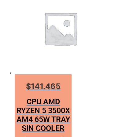
$141.465
CPU AMD
RYZEN 5 3500X
AM4 65W TRAY
SIN COOLER