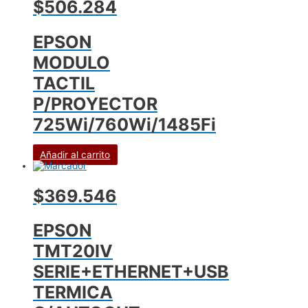
$506.284
EPSON
MODULO
TACTIL
P/PROYECTOR
725Wi/760Wi/1485Fi
Añadir al carrito
$369.546
EPSON
TMT20IV
SERIE+ETHERNET+USB
TERMICA