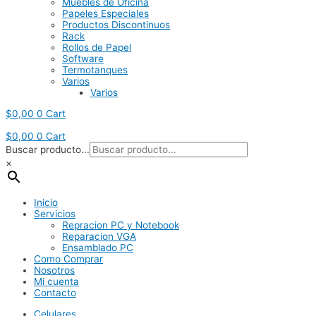
Muebles de Oficina
Papeles Especiales
Productos Discontinuos
Rack
Rollos de Papel
Software
Termotanques
Varios
Varios
$
0,00
0
Cart
$
0,00
0
Cart
Buscar producto...
×
Inicio
Servicios
Repracion PC y Notebook
Reparacion VGA
Ensamblado PC
Como Comprar
Nosotros
Mi cuenta
Contacto
Celulares