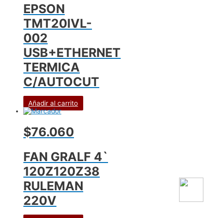
EPSON
TMT20IVL-
002
USB+ETHERNET
TERMICA
C/AUTOCUT
Añadir al carrito
$76.060
FAN GRALF 4`
120Z120Z38
RULEMAN
220V