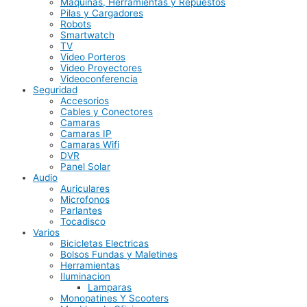
Maquinas, Herramientas y Repuestos
Pilas y Cargadores
Robots
Smartwatch
TV
Video Porteros
Video Proyectores
Videoconferencia
Seguridad
Accesorios
Cables y Conectores
Camaras
Camaras IP
Camaras Wifi
DVR
Panel Solar
Audio
Auriculares
Microfonos
Parlantes
Tocadisco
Varios
Bicicletas Electricas
Bolsos Fundas y Maletines
Herramientas
Iluminacion
Lamparas
Monopatines Y Scooters