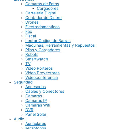
Camaras de Fotos
Cargadores
Carteleria Digital
Contador de Dinero
Drones
Electrodomesticos
Fax
Fiscal
Lector Codigo de Barras
Maquinas, Herramientas y Repuestos
Pilas y Cargadores
Robots
Smartwatch
TV
Video Porteros
Video Proyectores
Videoconferencia
Seguridad
Accesorios
Cables y Conectores
Camaras
Camaras IP
Camaras Wifi
DVR
Panel Solar
Audio
Auriculares
Microfonos