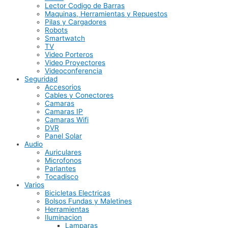
Lector Codigo de Barras
Maquinas, Herramientas y Repuestos
Pilas y Cargadores
Robots
Smartwatch
TV
Video Porteros
Video Proyectores
Videoconferencia
Seguridad
Accesorios
Cables y Conectores
Camaras
Camaras IP
Camaras Wifi
DVR
Panel Solar
Audio
Auriculares
Microfonos
Parlantes
Tocadisco
Varios
Bicicletas Electricas
Bolsos Fundas y Maletines
Herramientas
Iluminacion
Lamparas