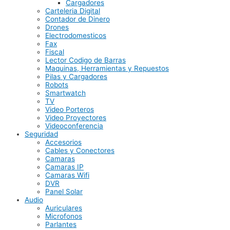
Cargadores
Carteleria Digital
Contador de Dinero
Drones
Electrodomesticos
Fax
Fiscal
Lector Codigo de Barras
Maquinas, Herramientas y Repuestos
Pilas y Cargadores
Robots
Smartwatch
TV
Video Porteros
Video Proyectores
Videoconferencia
Seguridad
Accesorios
Cables y Conectores
Camaras
Camaras IP
Camaras Wifi
DVR
Panel Solar
Audio
Auriculares
Microfonos
Parlantes