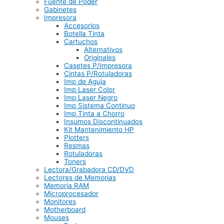
Fuente de Poder
Gabinetes
Impresora
Accesorios
Botella Tinta
Cartuchos
Alternativos
Originales
Casetes P/Impresora
Cintas P/Rotuladoras
Imp de Aguja
Imp Laser Color
Imp Laser Negro
Imp Sistema Continuo
Imp Tinta a Chorro
Insumos Discontinuados
Kit Mantenimiento HP
Plotters
Resmas
Rotuladoras
Toners
Lectora/Grabadora CD/DVD
Lectores de Memorias
Memoria RAM
Microprocesador
Monitores
Motherboard
Mouses