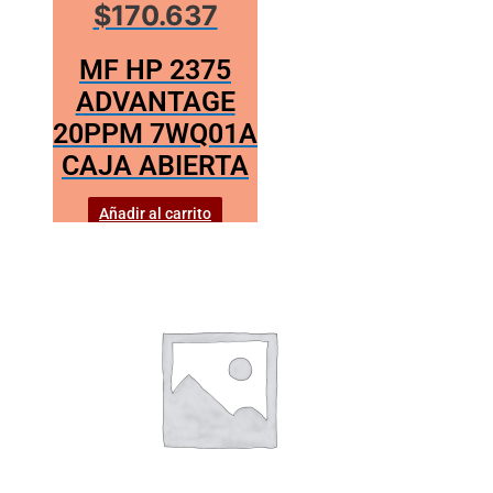
$170.637
MF HP 2375
ADVANTAGE
20PPM 7WQ01A
CAJA ABIERTA
Añadir al carrito