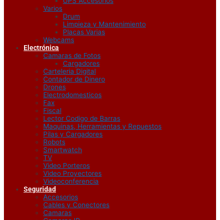
UPS Accesorios
Varios
Drum
Limpieza y Mantenimiento
Placas Varias
Webcams
Electrónica
Camaras de Fotos
Cargadores
Carteleria Digital
Contador de Dinero
Drones
Electrodomesticos
Fax
Fiscal
Lector Codigo de Barras
Maquinas, Herramientas y Repuestos
Pilas y Cargadores
Robots
Smartwatch
TV
Video Porteros
Video Proyectores
Videoconferencia
Seguridad
Accesorios
Cables y Conectores
Camaras