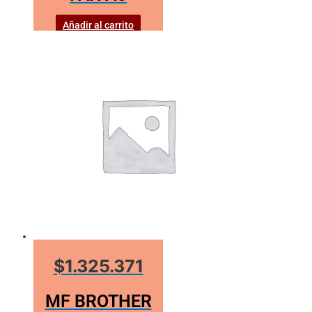
Añadir al carrito
$1.325.371
MF BROTHER