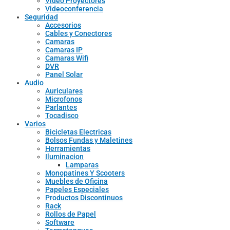
Video Proyectores
Videoconferencia
Seguridad
Accesorios
Cables y Conectores
Camaras
Camaras IP
Camaras Wifi
DVR
Panel Solar
Audio
Auriculares
Microfonos
Parlantes
Tocadisco
Varios
Bicicletas Electricas
Bolsos Fundas y Maletines
Herramientas
Iluminacion
Lamparas
Monopatines Y Scooters
Muebles de Oficina
Papeles Especiales
Productos Discontinuos
Rack
Rollos de Papel
Software