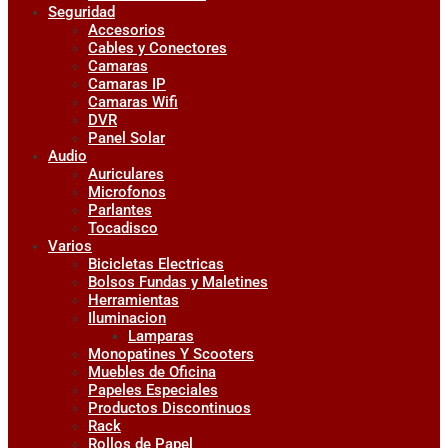
Seguridad
Accesorios
Cables y Conectores
Camaras
Camaras IP
Camaras Wifi
DVR
Panel Solar
Audio
Auriculares
Microfonos
Parlantes
Tocadisco
Varios
Bicicletas Electricas
Bolsos Fundas y Maletines
Herramientas
Iluminacion
Lamparas
Monopatines Y Scooters
Muebles de Oficina
Papeles Especiales
Productos Discontinuos
Rack
Rollos de Papel