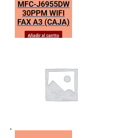
MFC-J6955DW
30PPM WIFI
FAX A3 (CAJA)
Añadir al carrito