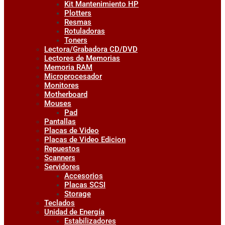
Kit Mantenimiento HP
Plotters
Resmas
Rotuladoras
Toners
Lectora/Grabadora CD/DVD
Lectores de Memorias
Memoria RAM
Microprocesador
Monitores
Motherboard
Mouses
Pad
Pantallas
Placas de Video
Placas de Video Edicion
Repuestos
Scanners
Servidores
Accesorios
Placas SCSI
Storage
Teclados
Unidad de Energía
Estabilizadores