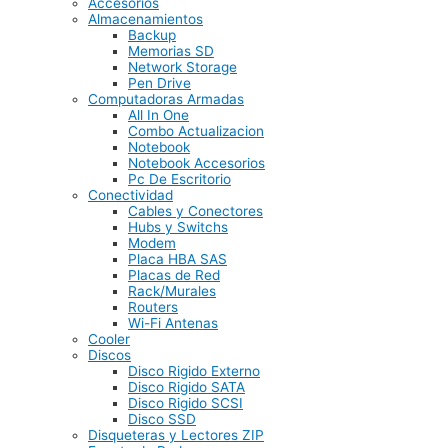
Accesorios
Almacenamientos
Backup
Memorias SD
Network Storage
Pen Drive
Computadoras Armadas
All In One
Combo Actualizacion
Notebook
Notebook Accesorios
Pc De Escritorio
Conectividad
Cables y Conectores
Hubs y Switchs
Modem
Placa HBA SAS
Placas de Red
Rack/Murales
Routers
Wi-Fi Antenas
Cooler
Discos
Disco Rigido Externo
Disco Rigido SATA
Disco Rigido SCSI
Disco SSD
Disqueteras y Lectores ZIP