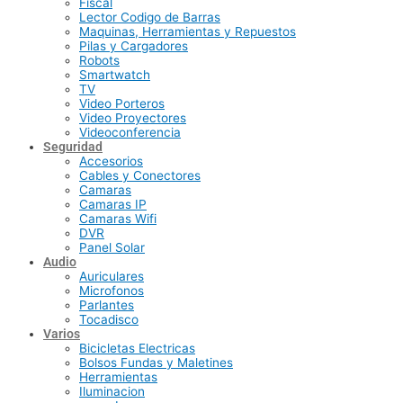
Fiscal
Lector Codigo de Barras
Maquinas, Herramientas y Repuestos
Pilas y Cargadores
Robots
Smartwatch
TV
Video Porteros
Video Proyectores
Videoconferencia
Seguridad
Accesorios
Cables y Conectores
Camaras
Camaras IP
Camaras Wifi
DVR
Panel Solar
Audio
Auriculares
Microfonos
Parlantes
Tocadisco
Varios
Bicicletas Electricas
Bolsos Fundas y Maletines
Herramientas
Iluminacion