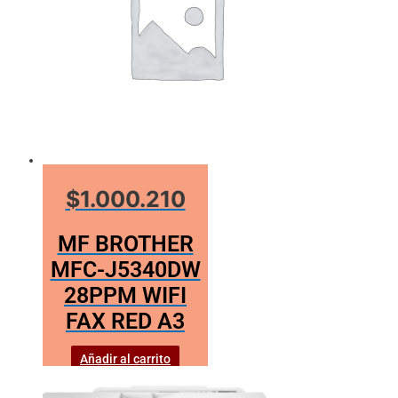
$1.000.210
MF BROTHER
MFC-J5340DW
28PPM WIFI
FAX RED A3
Añadir al carrito