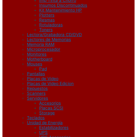
Imp Tinta a Chorro
Insumos Discontinuados
Kit Mantenimiento HP
Plotters
Resmas
Rotuladoras
Toners
Lectora/Grabadora CD/DVD
Lectores de Memorias
Memoria RAM
Microprocesador
Monitores
Motherboard
Mouses
Pad
Pantallas
Placas de Video
Placas de Video Edicion
Repuestos
Scanners
Servidores
Accesorios
Placas SCSI
Storage
Teclados
Unidad de Energía
Estabilizadores
UPS