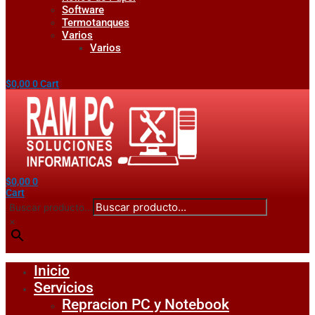
Software
Termotanques
Varios
Varios
$
0,00
0
Cart
$
0,00
0
Cart
Buscar producto...
×
Inicio
Servicios
Repracion PC y Notebook