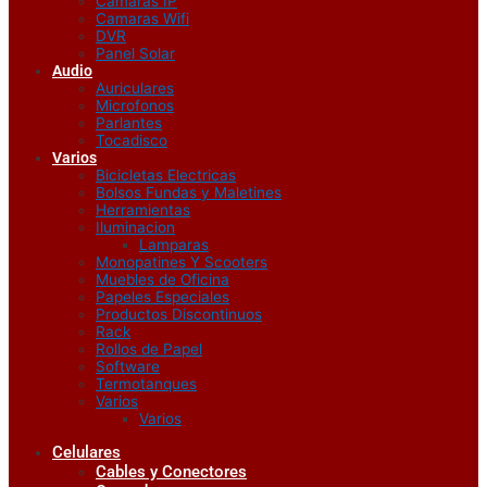
Camaras IP
Camaras Wifi
DVR
Panel Solar
Audio
Auriculares
Microfonos
Parlantes
Tocadisco
Varios
Bicicletas Electricas
Bolsos Fundas y Maletines
Herramientas
Iluminacion
Lamparas
Monopatines Y Scooters
Muebles de Oficina
Papeles Especiales
Productos Discontinuos
Rack
Rollos de Papel
Software
Termotanques
Varios
Varios
Celulares
Cables y Conectores