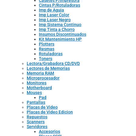
Casetes P/Impresora
Cintas P/Rotuladoras
Imp de Aguja
Imp Laser Color
Imp Laser Negro
Imp Sistema Continuo
Imp Tinta a Chorro
Insumos Discontinuados
Kit Mantenimiento HP
Plotters
Resmas
Rotuladoras
Toners
Lectora/Grabadora CD/DVD
Lectores de Memorias
Memoria RAM
Microprocesador
Monitores
Motherboard
Mouses
Pad
Pantallas
Placas de Video
Placas de Video Edicion
Repuestos
Scanners
Servidores
Accesorios