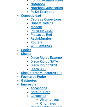
Combo Actualizacion
Notebook
Notebook Accesorios
Pc De Escritorio
Conectividad
Cables y Conectores
Hubs y Switchs
Modem
Placa HBA SAS
Placas de Red
Rack/Murales
Routers
Wi-Fi Antenas
Cooler
Discos
Disco Rigido Externo
Disco Rigido SATA
Disco Rigido SCSI
Disco SSD
Disqueteras y Lectores ZIP
Fuente de Poder
Gabinetes
Impresora
Accesorios
Botella Tinta
Cartuchos
Alternativos
Originales