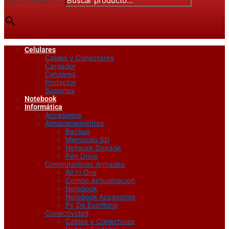
Buscar producto...
×
Celulares
Cables y Conectores
Cargador
Celulares
Protector
Soportes
Notebook
Informática
Accesorios
Almacenamientos
Backup
Memorias SD
Network Storage
Pen Drive
Computadoras Armadas
All In One
Combo Actualizacion
Notebook
Notebook Accesorios
Pc De Escritorio
Conectividad
Cables y Conectores