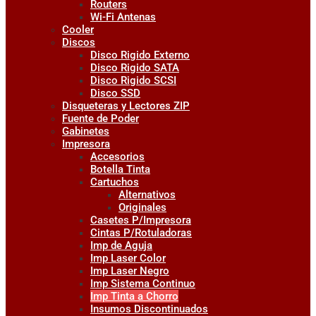
Routers
Wi-Fi Antenas
Cooler
Discos
Disco Rigido Externo
Disco Rigido SATA
Disco Rigido SCSI
Disco SSD
Disqueteras y Lectores ZIP
Fuente de Poder
Gabinetes
Impresora
Accesorios
Botella Tinta
Cartuchos
Alternativos
Originales
Casetes P/Impresora
Cintas P/Rotuladoras
Imp de Aguja
Imp Laser Color
Imp Laser Negro
Imp Sistema Continuo
Imp Tinta a Chorro
Insumos Discontinuados