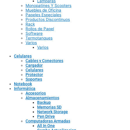
Lamparas
Monopatines Y Scooters
Muebles de Oficina
Papeles Especiales
Productos Discontinuos
Rack
Rollos de Papel
Software
Termotanques
Varios
Varios
Celulares
Cables y Conectores
Cargador
Celulares
Protector
Soportes
Notebook
Informática
Accesorios
Almacenamientos
Backup
Memorias SD
Network Storage
Pen Drive
Computadoras Armadas
All In One