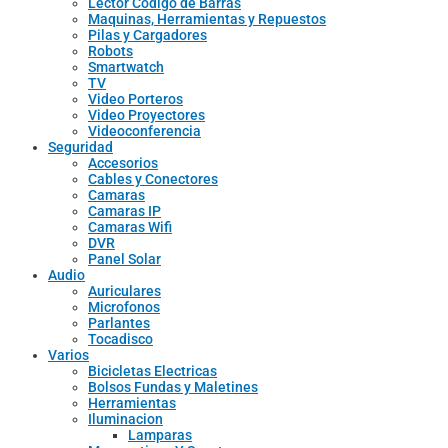
Lector Codigo de Barras
Maquinas, Herramientas y Repuestos
Pilas y Cargadores
Robots
Smartwatch
TV
Video Porteros
Video Proyectores
Videoconferencia
Seguridad
Accesorios
Cables y Conectores
Camaras
Camaras IP
Camaras Wifi
DVR
Panel Solar
Audio
Auriculares
Microfonos
Parlantes
Tocadisco
Varios
Bicicletas Electricas
Bolsos Fundas y Maletines
Herramientas
Iluminacion
Lamparas