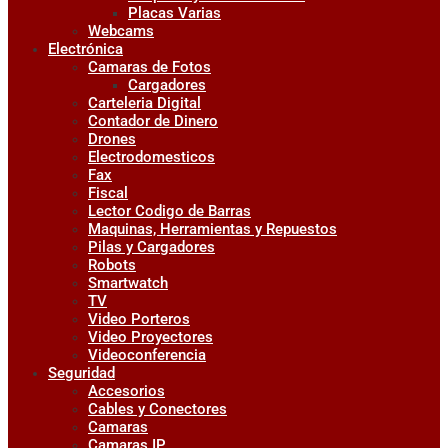
Placas Varias
Webcams
Electrónica
Camaras de Fotos
Cargadores
Carteleria Digital
Contador de Dinero
Drones
Electrodomesticos
Fax
Fiscal
Lector Codigo de Barras
Maquinas, Herramientas y Repuestos
Pilas y Cargadores
Robots
Smartwatch
TV
Video Porteros
Video Proyectores
Videoconferencia
Seguridad
Accesorios
Cables y Conectores
Camaras
Camaras IP