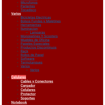
Microfonos
Parlantes
Tocadisco
Varios
Bicicletas Electricas
Bolsos Fundas y Maletines
Herramientas
Iluminacion
Lamparas
Monopatines Y Scooters
Muebles de Oficina
Papeles Especiales
Productos Discontinuos
Rack
Rollos de Papel
Software
Termotanques
Varios
Varios
Celulares
Cables y Conectores
Cargador
Celulares
Protector
Soportes
Notebook