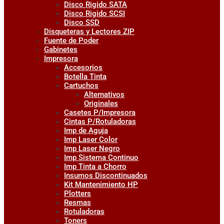
Disco Rigido SATA
Disco Rigido SCSI
Disco SSD
Disqueteras y Lectores ZIP
Fuente de Poder
Gabinetes
Impresora
Accesorios
Botella Tinta
Cartuchos
Alternativos
Originales
Casetes P/Impresora
Cintas P/Rotuladoras
Imp de Aguja
Imp Laser Color
Imp Laser Negro
Imp Sistema Continuo
Imp Tinta a Chorro
Insumos Discontinuados
Kit Mantenimiento HP
Plotters
Resmas
Rotuladoras
Toners