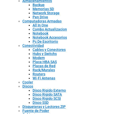
Almacenamientos
Backup
Memorias SD
Network Storage
Pen Drive
Computadoras Armadas
All In One
Combo Actualizacion
Notebook
Notebook Accesorios
Pc De Escritorio
Conectividad
Cables y Conectores
Hubs y Switchs
Modem
Placa HBA SAS
Placas de Red
Rack/Murales
Routers
Wi-Fi Antenas
Cooler
Discos
Disco Rigido Externo
Disco Rigido SATA
Disco Rigido SCSI
Disco SSD
Disqueteras y Lectores ZIP
Fuente de Poder