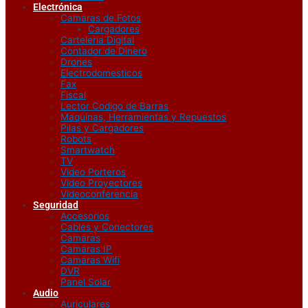
Electrónica
Camaras de Fotos
Cargadores
Carteleria Digital
Contador de Dinero
Drones
Electrodomesticos
Fax
Fiscal
Lector Codigo de Barras
Maquinas, Herramientas y Repuestos
Pilas y Cargadores
Robots
Smartwatch
TV
Video Porteros
Video Proyectores
Videoconferencia
Seguridad
Accesorios
Cables y Conectores
Camaras
Camaras IP
Camaras Wifi
DVR
Panel Solar
Audio
Auriculares