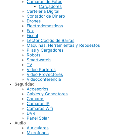
Camaras de Fotos
Cargadores
Carteleria Digital
Contador de Dinero
Drones
Electrodomesticos
Fax
Fiscal
Lector Codigo de Barras
Maquinas, Herramientas y Repuestos
Pilas y Cargadores
Robots
Smartwatch
TV
Video Porteros
Video Proyectores
Videoconferencia
Seguridad
Accesorios
Cables y Conectores
Camaras
Camaras IP
Camaras Wifi
DVR
Panel Solar
Audio
Auriculares
Microfonos