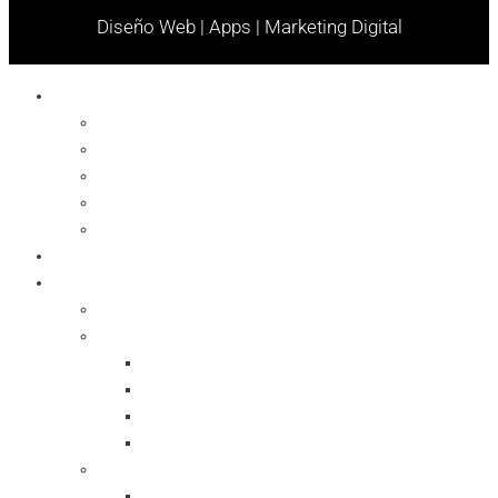
Diseño Web | Apps | Marketing Digital
Celulares
Cables y Conectores
Cargador
Celulares
Protector
Soportes
Notebook
Informática
Accesorios
Almacenamientos
Backup
Memorias SD
Network Storage
Pen Drive
Computadoras Armadas
All In One