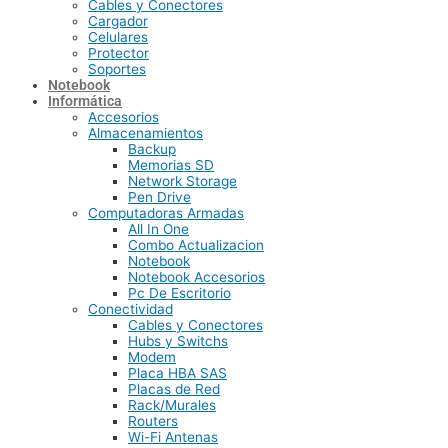
Cables y Conectores
Cargador
Celulares
Protector
Soportes
Notebook
Informática
Accesorios
Almacenamientos
Backup
Memorias SD
Network Storage
Pen Drive
Computadoras Armadas
All In One
Combo Actualizacion
Notebook
Notebook Accesorios
Pc De Escritorio
Conectividad
Cables y Conectores
Hubs y Switchs
Modem
Placa HBA SAS
Placas de Red
Rack/Murales
Routers
Wi-Fi Antenas