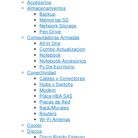
Accesorios
Almacenamientos
Backup
Memorias SD
Network Storage
Pen Drive
Computadoras Armadas
All In One
Combo Actualizacion
Notebook
Notebook Accesorios
Pc De Escritorio
Conectividad
Cables y Conectores
Hubs y Switchs
Modem
Placa HBA SAS
Placas de Red
Rack/Murales
Routers
Wi-Fi Antenas
Cooler
Discos
Disco Rigido Externo