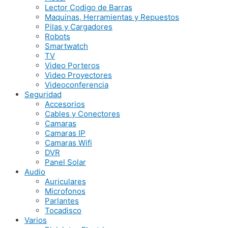
Lector Codigo de Barras
Maquinas, Herramientas y Repuestos
Pilas y Cargadores
Robots
Smartwatch
TV
Video Porteros
Video Proyectores
Videoconferencia
Seguridad
Accesorios
Cables y Conectores
Camaras
Camaras IP
Camaras Wifi
DVR
Panel Solar
Audio
Auriculares
Microfonos
Parlantes
Tocadisco
Varios