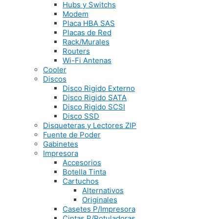
Hubs y Switchs
Modem
Placa HBA SAS
Placas de Red
Rack/Murales
Routers
Wi-Fi Antenas
Cooler
Discos
Disco Rigido Externo
Disco Rigido SATA
Disco Rigido SCSI
Disco SSD
Disqueteras y Lectores ZIP
Fuente de Poder
Gabinetes
Impresora
Accesorios
Botella Tinta
Cartuchos
Alternativos
Originales
Casetes P/Impresora
Cintas P/Rotuladoras