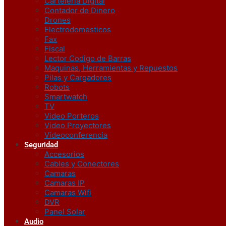
Carteleria Digital
Contador de Dinero
Drones
Electrodomesticos
Fax
Fiscal
Lector Codigo de Barras
Maquinas, Herramientas y Repuestos
Pilas y Cargadores
Robots
Smartwatch
TV
Video Porteros
Video Proyectores
Videoconferencia
Seguridad
Accesorios
Cables y Conectores
Camaras
Camaras IP
Camaras Wifi
DVR
Panel Solar
Audio