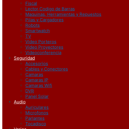
Fiscal
Lector Codigo de Barras
Maquinas, Herramientas y Repuestos
Pilas y Cargadores
Robots
Smartwatch
TV
Video Porteros
Video Proyectores
Videoconferencia
Seguridad
Accesorios
Cables y Conectores
Camaras
Camaras IP
Camaras Wifi
DVR
Panel Solar
Audio
Auriculares
Microfonos
Parlantes
Tocadisco