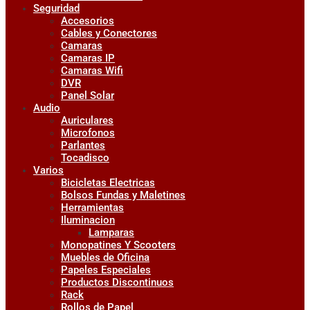
Seguridad
Accesorios
Cables y Conectores
Camaras
Camaras IP
Camaras Wifi
DVR
Panel Solar
Audio
Auriculares
Microfonos
Parlantes
Tocadisco
Varios
Bicicletas Electricas
Bolsos Fundas y Maletines
Herramientas
Iluminacion
Lamparas
Monopatines Y Scooters
Muebles de Oficina
Papeles Especiales
Productos Discontinuos
Rack
Rollos de Papel