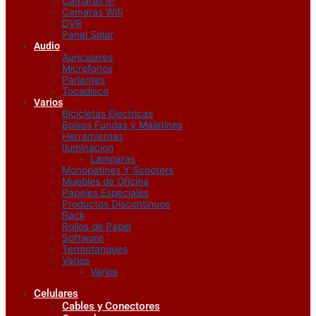
Camaras IP
Camaras Wifi
DVR
Panel Solar
Audio
Auriculares
Microfonos
Parlantes
Tocadisco
Varios
Bicicletas Electricas
Bolsos Fundas y Maletines
Herramientas
Iluminacion
Lamparas
Monopatines Y Scooters
Muebles de Oficina
Papeles Especiales
Productos Discontinuos
Rack
Rollos de Papel
Software
Termotanques
Varios
Varios
Celulares
Cables y Conectores