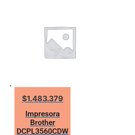
$1.483.379
Impresora
Brother
DCPL3560CDW