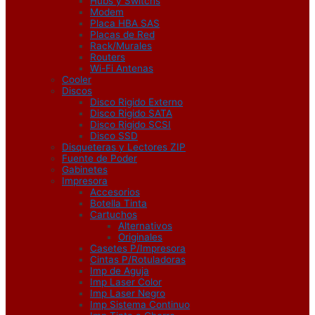
Hubs y Switchs
Modem
Placa HBA SAS
Placas de Red
Rack/Murales
Routers
Wi-Fi Antenas
Cooler
Discos
Disco Rigido Externo
Disco Rigido SATA
Disco Rigido SCSI
Disco SSD
Disqueteras y Lectores ZIP
Fuente de Poder
Gabinetes
Impresora
Accesorios
Botella Tinta
Cartuchos
Alternativos
Originales
Casetes P/Impresora
Cintas P/Rotuladoras
Imp de Aguja
Imp Laser Color
Imp Laser Negro
Imp Sistema Continuo