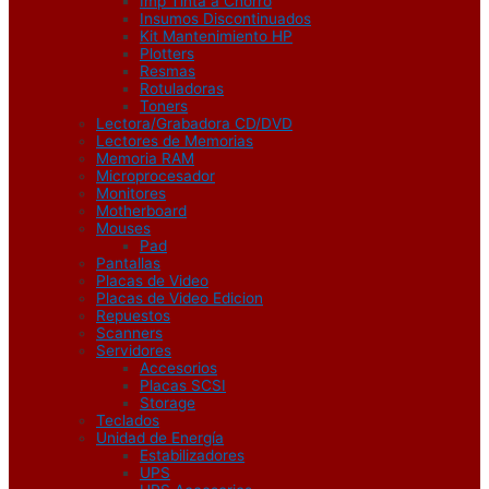
Imp Tinta a Chorro
Insumos Discontinuados
Kit Mantenimiento HP
Plotters
Resmas
Rotuladoras
Toners
Lectora/Grabadora CD/DVD
Lectores de Memorias
Memoria RAM
Microprocesador
Monitores
Motherboard
Mouses
Pad
Pantallas
Placas de Video
Placas de Video Edicion
Repuestos
Scanners
Servidores
Accesorios
Placas SCSI
Storage
Teclados
Unidad de Energía
Estabilizadores
UPS