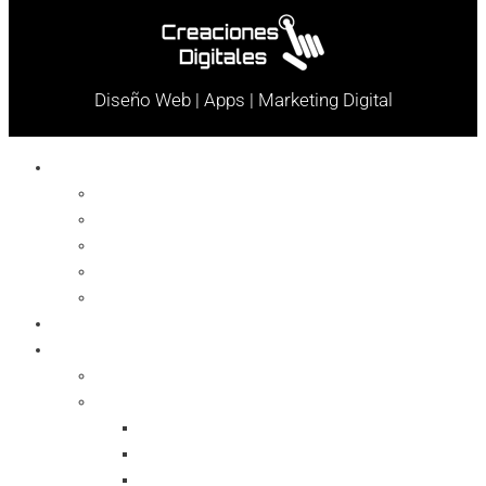
Diseño Web | Apps | Marketing Digital
Celulares
Cables y Conectores
Cargador
Celulares
Protector
Soportes
Notebook
Informática
Accesorios
Almacenamientos
Backup
Memorias SD
Network Storage