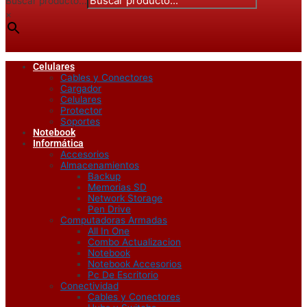
Buscar producto...
×
Celulares
Cables y Conectores
Cargador
Celulares
Protector
Soportes
Notebook
Informática
Accesorios
Almacenamientos
Backup
Memorias SD
Network Storage
Pen Drive
Computadoras Armadas
All In One
Combo Actualizacion
Notebook
Notebook Accesorios
Pc De Escritorio
Conectividad
Cables y Conectores