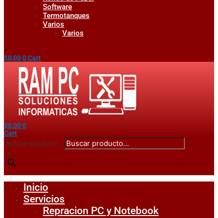
Software
Termotanques
Varios
Varios
$
0,00
0
Cart
$
0,00
0
Cart
Buscar producto...
×
Inicio
Servicios
Repracion PC y Notebook