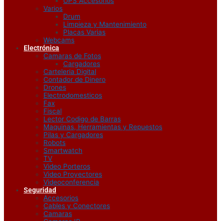
UPS Accesorios
Varios
Drum
Limpieza y Mantenimiento
Placas Varias
Webcams
Electrónica
Camaras de Fotos
Cargadores
Carteleria Digital
Contador de Dinero
Drones
Electrodomesticos
Fax
Fiscal
Lector Codigo de Barras
Maquinas, Herramientas y Repuestos
Pilas y Cargadores
Robots
Smartwatch
TV
Video Porteros
Video Proyectores
Videoconferencia
Seguridad
Accesorios
Cables y Conectores
Camaras