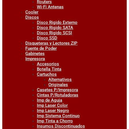
Routers
Wi-Fi Antenas
Cooler
Discos
Disco Rigido Externo
Disco Rigido SATA
Disco Rigido SCSI
Disco SSD
Disqueteras y Lectores ZIP
Fuente de Poder
Gabinetes
Impresora
Accesorios
Botella Tinta
Cartuchos
Alternativos
Originales
Casetes P/Impresora
Cintas P/Rotuladoras
Imp de Aguja
Imp Laser Color
Imp Laser Negro
Imp Sistema Continuo
Imp Tinta a Chorro
Insumos Discontinuados