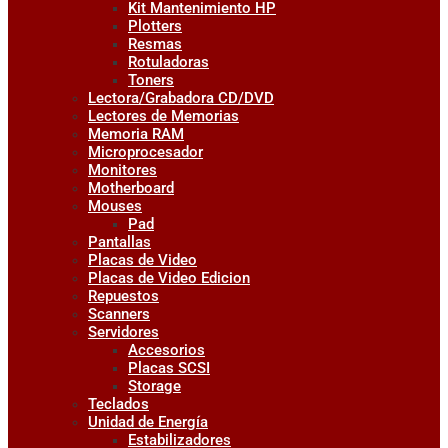
Kit Mantenimiento HP
Plotters
Resmas
Rotuladoras
Toners
Lectora/Grabadora CD/DVD
Lectores de Memorias
Memoria RAM
Microprocesador
Monitores
Motherboard
Mouses
Pad
Pantallas
Placas de Video
Placas de Video Edicion
Repuestos
Scanners
Servidores
Accesorios
Placas SCSI
Storage
Teclados
Unidad de Energía
Estabilizadores