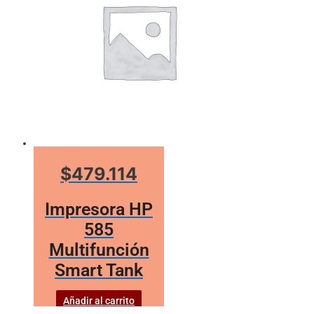
$479.114
Impresora HP
585
Multifunción
Smart Tank
Añadir al carrito