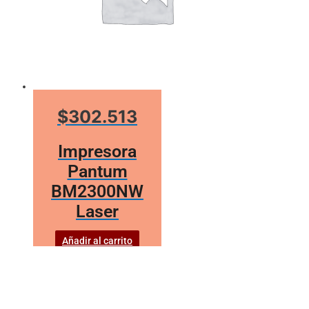
$302.513
Impresora
Pantum
BM2300NW
Laser
Añadir al carrito