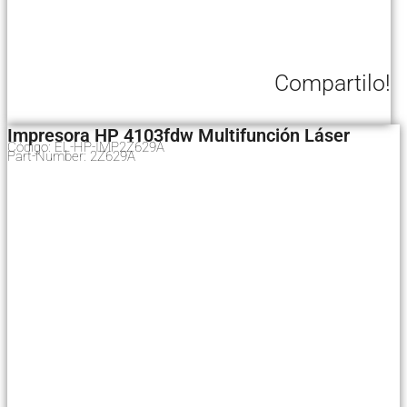
Compartilo!
Impresora HP 4103fdw Multifunción Láser
Código: EL-HP-IMP2Z629A
Part-Number: 2Z629A