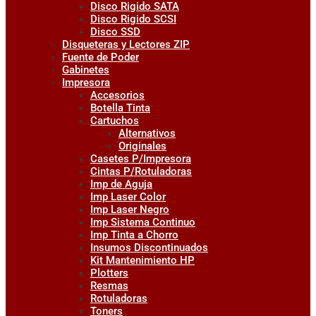
Disco Rigido SATA
Disco Rigido SCSI
Disco SSD
Disqueteras y Lectores ZIP
Fuente de Poder
Gabinetes
Impresora
Accesorios
Botella Tinta
Cartuchos
Alternativos
Originales
Casetes P/Impresora
Cintas P/Rotuladoras
Imp de Aguja
Imp Laser Color
Imp Laser Negro
Imp Sistema Continuo
Imp Tinta a Chorro
Insumos Discontinuados
Kit Mantenimiento HP
Plotters
Resmas
Rotuladoras
Toners