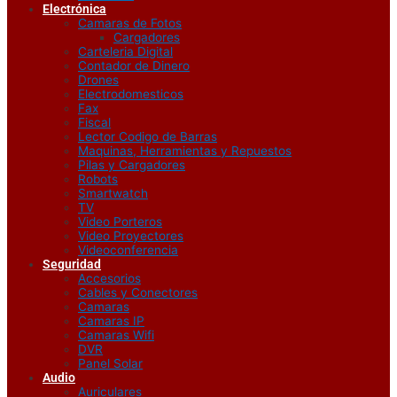
Electrónica
Camaras de Fotos
Cargadores
Carteleria Digital
Contador de Dinero
Drones
Electrodomesticos
Fax
Fiscal
Lector Codigo de Barras
Maquinas, Herramientas y Repuestos
Pilas y Cargadores
Robots
Smartwatch
TV
Video Porteros
Video Proyectores
Videoconferencia
Seguridad
Accesorios
Cables y Conectores
Camaras
Camaras IP
Camaras Wifi
DVR
Panel Solar
Audio
Auriculares