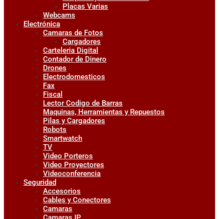
Placas Varias
Webcams
Electrónica
Camaras de Fotos
Cargadores
Carteleria Digital
Contador de Dinero
Drones
Electrodomesticos
Fax
Fiscal
Lector Codigo de Barras
Maquinas, Herramientas y Repuestos
Pilas y Cargadores
Robots
Smartwatch
TV
Video Porteros
Video Proyectores
Videoconferencia
Seguridad
Accesorios
Cables y Conectores
Camaras
Camaras IP