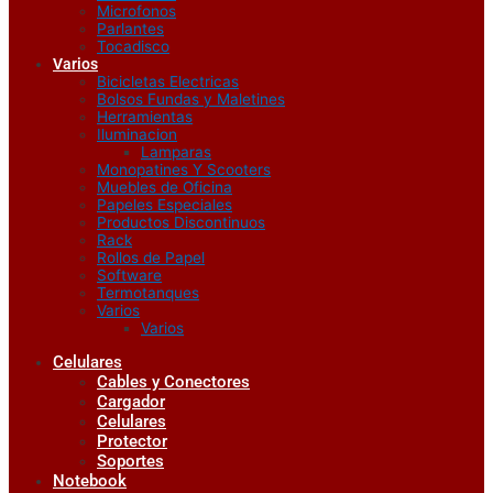
Microfonos
Parlantes
Tocadisco
Varios
Bicicletas Electricas
Bolsos Fundas y Maletines
Herramientas
Iluminacion
Lamparas
Monopatines Y Scooters
Muebles de Oficina
Papeles Especiales
Productos Discontinuos
Rack
Rollos de Papel
Software
Termotanques
Varios
Varios
Celulares
Cables y Conectores
Cargador
Celulares
Protector
Soportes
Notebook