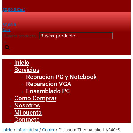
$
0,00
0
Cart
$
0,00
0
Cart
Buscar producto...
×
Inicio
Servicios
Repracion PC y Notebook
Reparacion VGA
Ensamblado PC
Como Comprar
Nosotros
Mi cuenta
Contacto
Inicio
/
Informática
/
Cooler
/ Disipador Thermaltake LA240-S