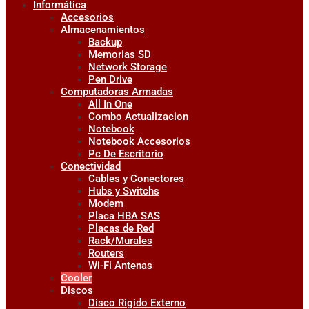
Informática
Accesorios
Almacenamientos
Backup
Memorias SD
Network Storage
Pen Drive
Computadoras Armadas
All In One
Combo Actualizacion
Notebook
Notebook Accesorios
Pc De Escritorio
Conectividad
Cables y Conectores
Hubs y Switchs
Modem
Placa HBA SAS
Placas de Red
Rack/Murales
Routers
Wi-Fi Antenas
Cooler
Discos
Disco Rigido Externo