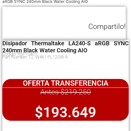
aRGB SYNC 240mm Black Water Cooling AIO
Compartilo!
Disipador Thermaltake LA240-S aRGB SYNC
240mm Black Water Cooling AIO
Código: RM-10401
Part-Number: CL-W461-PL12SW-A
OFERTA TRANSFERENCIA
Antes $219.250
$193.649