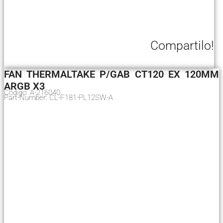
Compartilo!
FAN THERMALTAKE P/GAB CT120 EX 120MM
ARGB X3
Código: A-216040
Part-Number: CL-F181-PL12SW-A