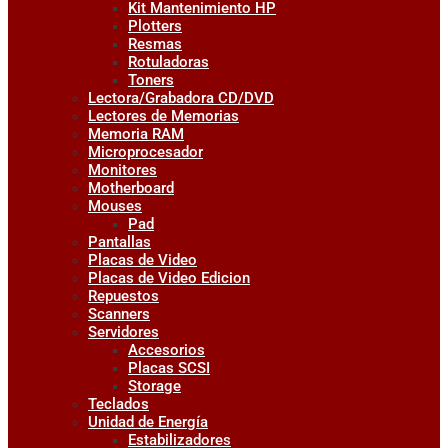
Kit Mantenimiento HP
Plotters
Resmas
Rotuladoras
Toners
Lectora/Grabadora CD/DVD
Lectores de Memorias
Memoria RAM
Microprocesador
Monitores
Motherboard
Mouses
Pad
Pantallas
Placas de Video
Placas de Video Edicion
Repuestos
Scanners
Servidores
Accesorios
Placas SCSI
Storage
Teclados
Unidad de Energía
Estabilizadores