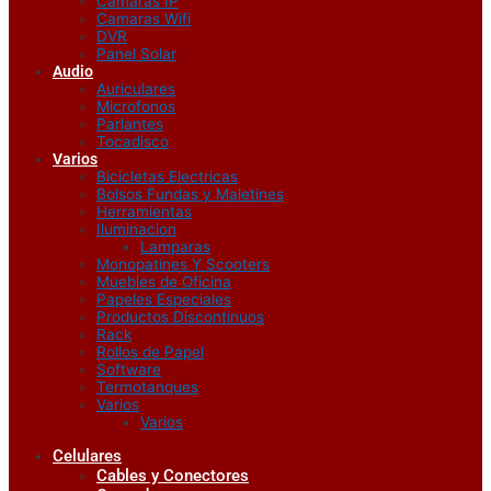
Camaras IP
Camaras Wifi
DVR
Panel Solar
Audio
Auriculares
Microfonos
Parlantes
Tocadisco
Varios
Bicicletas Electricas
Bolsos Fundas y Maletines
Herramientas
Iluminacion
Lamparas
Monopatines Y Scooters
Muebles de Oficina
Papeles Especiales
Productos Discontinuos
Rack
Rollos de Papel
Software
Termotanques
Varios
Varios
Celulares
Cables y Conectores