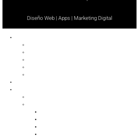
Diseño Web | Apps | Marketing Digital
Celulares
Cables y Conectores
Cargador
Celulares
Protector
Soportes
Notebook
Informática
Accesorios
Almacenamientos
Backup
Memorias SD
Network Storage
Pen Drive