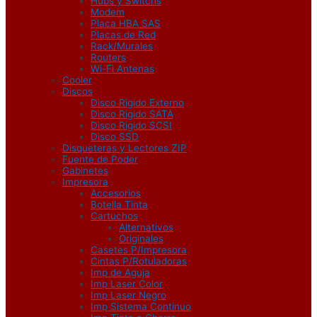
Hubs y Switchs
Modem
Placa HBA SAS
Placas de Red
Rack/Murales
Routers
Wi-Fi Antenas
Cooler
Discos
Disco Rigido Externo
Disco Rigido SATA
Disco Rigido SCSI
Disco SSD
Disqueteras y Lectores ZIP
Fuente de Poder
Gabinetes
Impresora
Accesorios
Botella Tinta
Cartuchos
Alternativos
Originales
Casetes P/Impresora
Cintas P/Rotuladoras
Imp de Aguja
Imp Laser Color
Imp Laser Negro
Imp Sistema Continuo