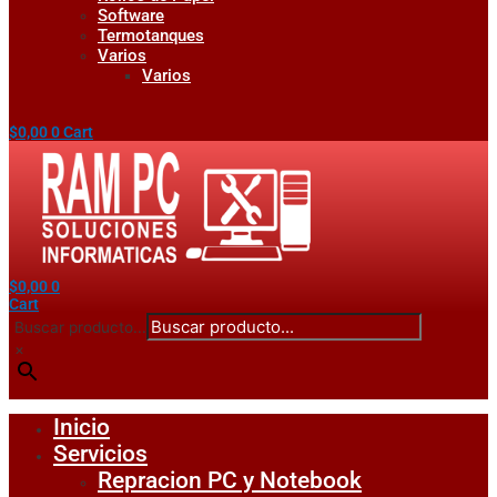
Software
Termotanques
Varios
Varios
$
0,00
0
Cart
$
0,00
0
Cart
Buscar producto...
×
Inicio
Servicios
Repracion PC y Notebook