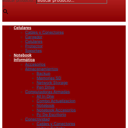
Buscar producto...
×
Celulares
Cables y Conectores
Cargador
Celulares
Protector
Soportes
Notebook
Informática
Accesorios
Almacenamientos
Backup
Memorias SD
Network Storage
Pen Drive
Computadoras Armadas
All In One
Combo Actualizacion
Notebook
Notebook Accesorios
Pc De Escritorio
Conectividad
Cables y Conectores