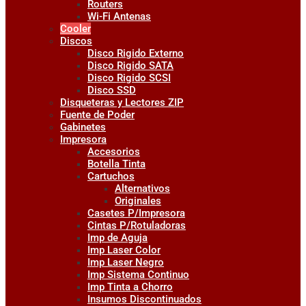
Routers
Wi-Fi Antenas
Cooler
Discos
Disco Rigido Externo
Disco Rigido SATA
Disco Rigido SCSI
Disco SSD
Disqueteras y Lectores ZIP
Fuente de Poder
Gabinetes
Impresora
Accesorios
Botella Tinta
Cartuchos
Alternativos
Originales
Casetes P/Impresora
Cintas P/Rotuladoras
Imp de Aguja
Imp Laser Color
Imp Laser Negro
Imp Sistema Continuo
Imp Tinta a Chorro
Insumos Discontinuados