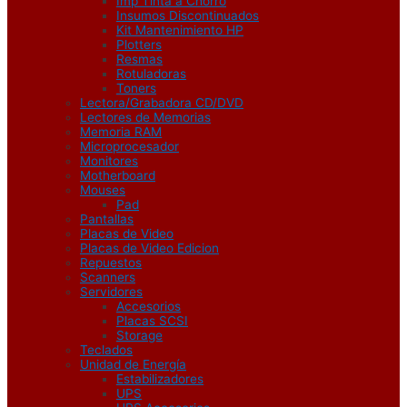
Imp Tinta a Chorro
Insumos Discontinuados
Kit Mantenimiento HP
Plotters
Resmas
Rotuladoras
Toners
Lectora/Grabadora CD/DVD
Lectores de Memorias
Memoria RAM
Microprocesador
Monitores
Motherboard
Mouses
Pad
Pantallas
Placas de Video
Placas de Video Edicion
Repuestos
Scanners
Servidores
Accesorios
Placas SCSI
Storage
Teclados
Unidad de Energía
Estabilizadores
UPS