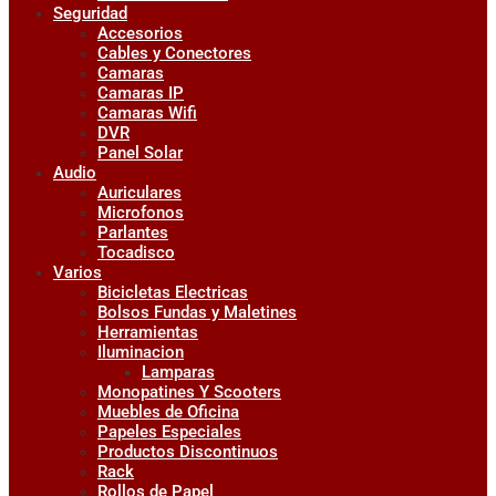
Seguridad
Accesorios
Cables y Conectores
Camaras
Camaras IP
Camaras Wifi
DVR
Panel Solar
Audio
Auriculares
Microfonos
Parlantes
Tocadisco
Varios
Bicicletas Electricas
Bolsos Fundas y Maletines
Herramientas
Iluminacion
Lamparas
Monopatines Y Scooters
Muebles de Oficina
Papeles Especiales
Productos Discontinuos
Rack
Rollos de Papel