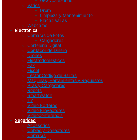
UPS Accesorios
Varios
Drum
Limpieza y Mantenimiento
Placas Varias
Webcams
Electrónica
Camaras de Fotos
Cargadores
Carteleria Digital
Contador de Dinero
Drones
Electrodomesticos
Fax
Fiscal
Lector Codigo de Barras
Maquinas, Herramientas y Repuestos
Pilas y Cargadores
Robots
Smartwatch
TV
Video Porteros
Video Proyectores
Videoconferencia
Seguridad
Accesorios
Cables y Conectores
Camaras