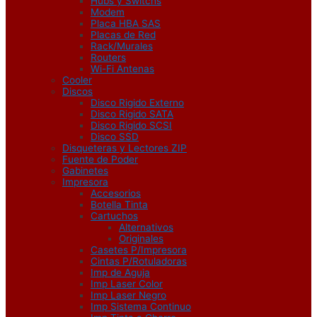
Hubs y Switchs
Modem
Placa HBA SAS
Placas de Red
Rack/Murales
Routers
Wi-Fi Antenas
Cooler
Discos
Disco Rigido Externo
Disco Rigido SATA
Disco Rigido SCSI
Disco SSD
Disqueteras y Lectores ZIP
Fuente de Poder
Gabinetes
Impresora
Accesorios
Botella Tinta
Cartuchos
Alternativos
Originales
Casetes P/Impresora
Cintas P/Rotuladoras
Imp de Aguja
Imp Laser Color
Imp Laser Negro
Imp Sistema Continuo