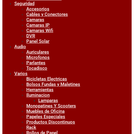
Seguridad
Accesorios
Cables y Conectores
Camaras
Camaras IP
Camaras Wifi
DVR
Panel Solar
Audio
Auriculares
Microfonos
Parlantes
Tocadisco
Varios
Bicicletas Electricas
Bolsos Fundas y Maletines
Herramientas
Iluminacion
Lamparas
Monopatines Y Scooters
Muebles de Oficina
Papeles Especiales
Productos Discontinuos
Rack
Rollos de Papel