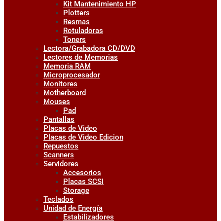
Kit Mantenimiento HP
Plotters
Resmas
Rotuladoras
Toners
Lectora/Grabadora CD/DVD
Lectores de Memorias
Memoria RAM
Microprocesador
Monitores
Motherboard
Mouses
Pad
Pantallas
Placas de Video
Placas de Video Edicion
Repuestos
Scanners
Servidores
Accesorios
Placas SCSI
Storage
Teclados
Unidad de Energía
Estabilizadores