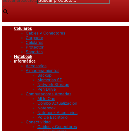
Buscar producto...
×
Celulares
Cables y Conectores
Cargador
Celulares
Protector
Soportes
Notebook
Informática
Accesorios
Almacenamientos
Backup
Memorias SD
Network Storage
Pen Drive
Computadoras Armadas
All In One
Combo Actualizacion
Notebook
Notebook Accesorios
Pc De Escritorio
Conectividad
Cables y Conectores