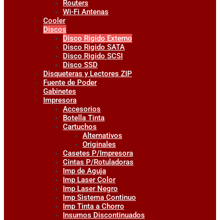
Routers
Wi-Fi Antenas
Cooler
Discos
Disco Rigido Externo
Disco Rigido SATA
Disco Rigido SCSI
Disco SSD
Disqueteras y Lectores ZIP
Fuente de Poder
Gabinetes
Impresora
Accesorios
Botella Tinta
Cartuchos
Alternativos
Originales
Casetes P/Impresora
Cintas P/Rotuladoras
Imp de Aguja
Imp Laser Color
Imp Laser Negro
Imp Sistema Continuo
Imp Tinta a Chorro
Insumos Discontinuados