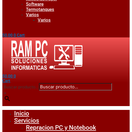
Software
Termotanques
Varios
Varios
$
0,00
0
Cart
$
0,00
0
Cart
Buscar producto...
×
Inicio
Servicios
Repracion PC y Notebook