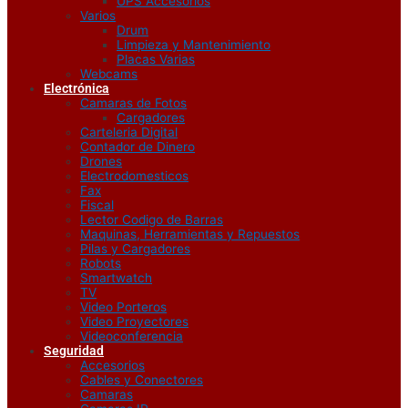
UPS Accesorios
Varios
Drum
Limpieza y Mantenimiento
Placas Varias
Webcams
Electrónica
Camaras de Fotos
Cargadores
Carteleria Digital
Contador de Dinero
Drones
Electrodomesticos
Fax
Fiscal
Lector Codigo de Barras
Maquinas, Herramientas y Repuestos
Pilas y Cargadores
Robots
Smartwatch
TV
Video Porteros
Video Proyectores
Videoconferencia
Seguridad
Accesorios
Cables y Conectores
Camaras