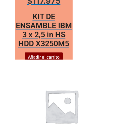
$117.975
KIT DE
ENSAMBLE IBM
3 x 2,5 in HS
HDD X3250M5
Añadir al carrito