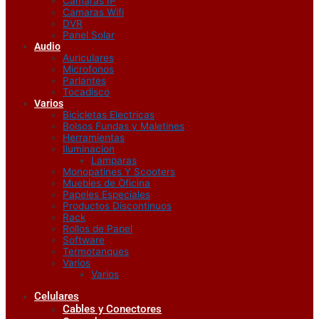
Camaras IP
Camaras Wifi
DVR
Panel Solar
Audio
Auriculares
Microfonos
Parlantes
Tocadisco
Varios
Bicicletas Electricas
Bolsos Fundas y Maletines
Herramientas
Iluminacion
Lamparas
Monopatines Y Scooters
Muebles de Oficina
Papeles Especiales
Productos Discontinuos
Rack
Rollos de Papel
Software
Termotanques
Varios
Varios
Celulares
Cables y Conectores