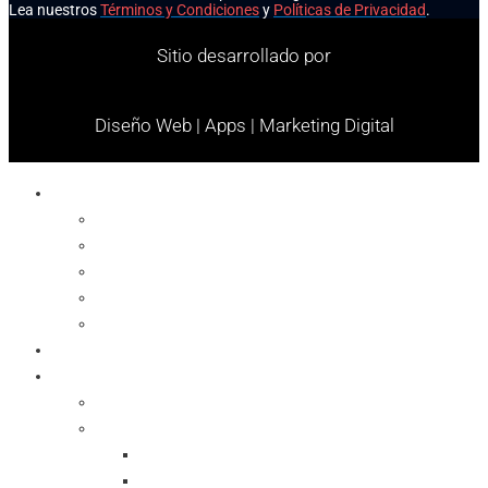
Lea nuestros
Términos y Condiciones
y
Políticas de Privacidad
.
Sitio desarrollado por
Diseño Web | Apps | Marketing Digital
Celulares
Cables y Conectores
Cargador
Celulares
Protector
Soportes
Notebook
Informática
Accesorios
Almacenamientos
Backup
Memorias SD