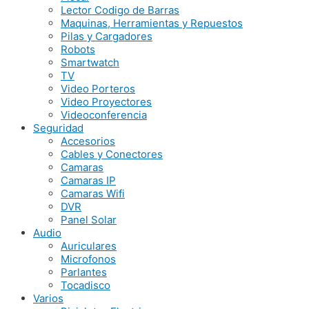
Lector Codigo de Barras
Maquinas, Herramientas y Repuestos
Pilas y Cargadores
Robots
Smartwatch
TV
Video Porteros
Video Proyectores
Videoconferencia
Seguridad
Accesorios
Cables y Conectores
Camaras
Camaras IP
Camaras Wifi
DVR
Panel Solar
Audio
Auriculares
Microfonos
Parlantes
Tocadisco
Varios