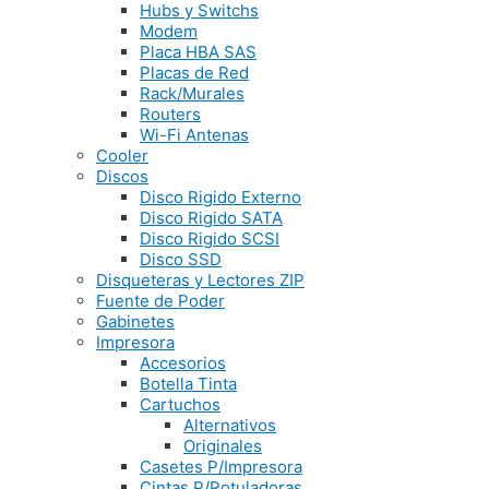
Hubs y Switchs
Modem
Placa HBA SAS
Placas de Red
Rack/Murales
Routers
Wi-Fi Antenas
Cooler
Discos
Disco Rigido Externo
Disco Rigido SATA
Disco Rigido SCSI
Disco SSD
Disqueteras y Lectores ZIP
Fuente de Poder
Gabinetes
Impresora
Accesorios
Botella Tinta
Cartuchos
Alternativos
Originales
Casetes P/Impresora
Cintas P/Rotuladoras