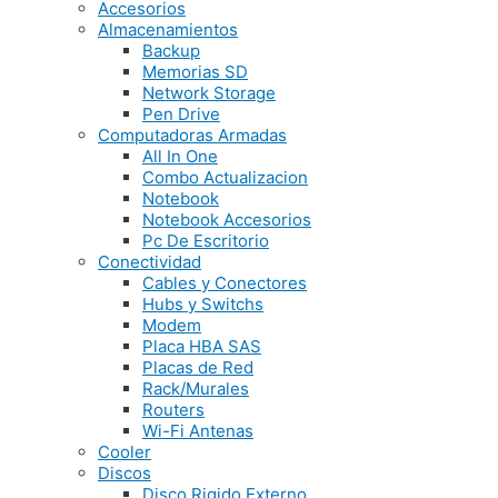
Accesorios
Almacenamientos
Backup
Memorias SD
Network Storage
Pen Drive
Computadoras Armadas
All In One
Combo Actualizacion
Notebook
Notebook Accesorios
Pc De Escritorio
Conectividad
Cables y Conectores
Hubs y Switchs
Modem
Placa HBA SAS
Placas de Red
Rack/Murales
Routers
Wi-Fi Antenas
Cooler
Discos
Disco Rigido Externo