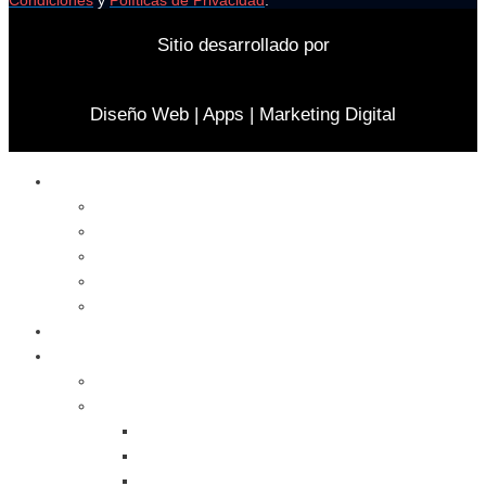
Condiciones
y
Políticas de Privacidad
.
Sitio desarrollado por
Diseño Web | Apps | Marketing Digital
Celulares
Cables y Conectores
Cargador
Celulares
Protector
Soportes
Notebook
Informática
Accesorios
Almacenamientos
Backup
Memorias SD
Network Storage