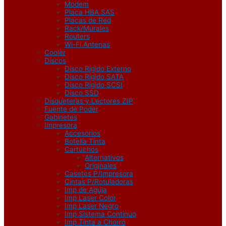
Modem
Placa HBA SAS
Placas de Red
Rack/Murales
Routers
Wi-Fi Antenas
Cooler
Discos
Disco Rigido Externo
Disco Rigido SATA
Disco Rigido SCSI
Disco SSD
Disqueteras y Lectores ZIP
Fuente de Poder
Gabinetes
Impresora
Accesorios
Botella Tinta
Cartuchos
Alternativos
Originales
Casetes P/Impresora
Cintas P/Rotuladoras
Imp de Aguja
Imp Laser Color
Imp Laser Negro
Imp Sistema Continuo
Imp Tinta a Chorro