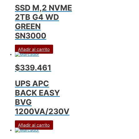
SSD M,2 NVME
2TB G4 WD
GREEN
SN3000
Añadir al carrito
$339.461
UPS APC
BACK EASY
BVG
1200VA/230V
Añadir al carrito