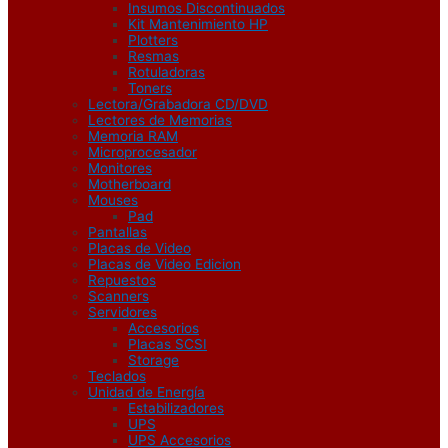
Insumos Discontinuados
Kit Mantenimiento HP
Plotters
Resmas
Rotuladoras
Toners
Lectora/Grabadora CD/DVD
Lectores de Memorias
Memoria RAM
Microprocesador
Monitores
Motherboard
Mouses
Pad
Pantallas
Placas de Video
Placas de Video Edicion
Repuestos
Scanners
Servidores
Accesorios
Placas SCSI
Storage
Teclados
Unidad de Energía
Estabilizadores
UPS
UPS Accesorios