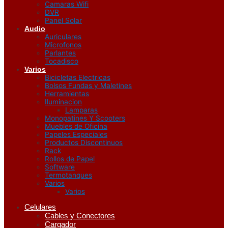
Camaras Wifi
DVR
Panel Solar
Audio
Auriculares
Microfonos
Parlantes
Tocadisco
Varios
Bicicletas Electricas
Bolsos Fundas y Maletines
Herramientas
Iluminacion
Lamparas
Monopatines Y Scooters
Muebles de Oficina
Papeles Especiales
Productos Discontinuos
Rack
Rollos de Papel
Software
Termotanques
Varios
Varios
Celulares
Cables y Conectores
Cargador