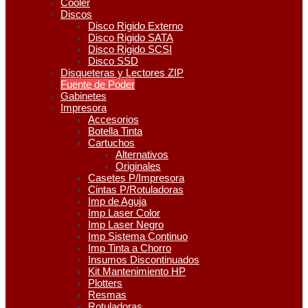
Cooler
Discos
Disco Rigido Externo
Disco Rigido SATA
Disco Rigido SCSI
Disco SSD
Disqueteras y Lectores ZIP
Fuente de Poder
Gabinetes
Impresora
Accesorios
Botella Tinta
Cartuchos
Alternativos
Originales
Casetes P/Impresora
Cintas P/Rotuladoras
Imp de Aguja
Imp Laser Color
Imp Laser Negro
Imp Sistema Continuo
Imp Tinta a Chorro
Insumos Discontinuados
Kit Mantenimiento HP
Plotters
Resmas
Rotuladoras