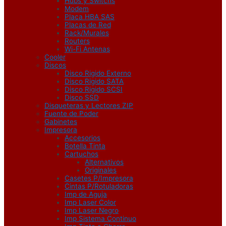
Hubs y Switchs
Modem
Placa HBA SAS
Placas de Red
Rack/Murales
Routers
Wi-Fi Antenas
Cooler
Discos
Disco Rigido Externo
Disco Rigido SATA
Disco Rigido SCSI
Disco SSD
Disqueteras y Lectores ZIP
Fuente de Poder
Gabinetes
Impresora
Accesorios
Botella Tinta
Cartuchos
Alternativos
Originales
Casetes P/Impresora
Cintas P/Rotuladoras
Imp de Aguja
Imp Laser Color
Imp Laser Negro
Imp Sistema Continuo