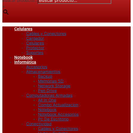
Buscar producto...
×
Celulares
Cables y Conectores
Cargador
Celulares
Protector
Soportes
Notebook
Informática
Accesorios
Almacenamientos
Backup
Memorias SD
Network Storage
Pen Drive
Computadoras Armadas
All In One
Combo Actualizacion
Notebook
Notebook Accesorios
Pc De Escritorio
Conectividad
Cables y Conectores