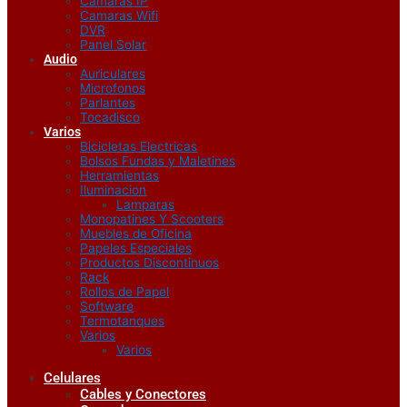
Camaras IP
Camaras Wifi
DVR
Panel Solar
Audio
Auriculares
Microfonos
Parlantes
Tocadisco
Varios
Bicicletas Electricas
Bolsos Fundas y Maletines
Herramientas
Iluminacion
Lamparas
Monopatines Y Scooters
Muebles de Oficina
Papeles Especiales
Productos Discontinuos
Rack
Rollos de Papel
Software
Termotanques
Varios
Varios
Celulares
Cables y Conectores