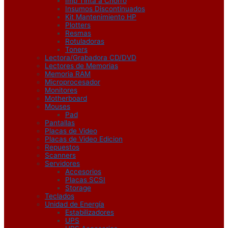
Imp Tinta a Chorro
Insumos Discontinuados
Kit Mantenimiento HP
Plotters
Resmas
Rotuladoras
Toners
Lectora/Grabadora CD/DVD
Lectores de Memorias
Memoria RAM
Microprocesador
Monitores
Motherboard
Mouses
Pad
Pantallas
Placas de Video
Placas de Video Edicion
Repuestos
Scanners
Servidores
Accesorios
Placas SCSI
Storage
Teclados
Unidad de Energía
Estabilizadores
UPS