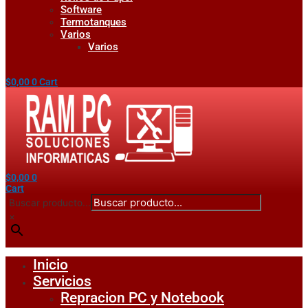
Software
Termotanques
Varios
Varios
$
0,00
0
Cart
$
0,00
0
Cart
Buscar producto...
×
Inicio
Servicios
Repracion PC y Notebook