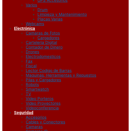
UPS Accesorios
Varios
Drum
Limpieza y Mantenimiento
Placas Varias
Webcams
Electrónica
Camaras de Fotos
Cargadores
Carteleria Digital
Contador de Dinero
Drones
Electrodomesticos
Fax
Fiscal
Lector Codigo de Barras
Maquinas, Herramientas y Repuestos
Pilas y Cargadores
Robots
Smartwatch
TV
Video Porteros
Video Proyectores
Videoconferencia
Seguridad
Accesorios
Cables y Conectores
Camaras