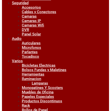
Seguridad
Accesorios
Cables y Conectores
Camaras
Camaras IP
Camaras Wifi
DVR
Panel Solar
Audio
Auriculares
Microfonos
Parlantes
Tocadisco
Varios
Bicicletas Electricas
Bolsos Fundas y Maletines
Herramientas
Iluminacion
Lamparas
Monopatines Y Scooters
Muebles de Oficina
Papeles Especiales
Productos Discontinuos
Rack
Rollos de Papel