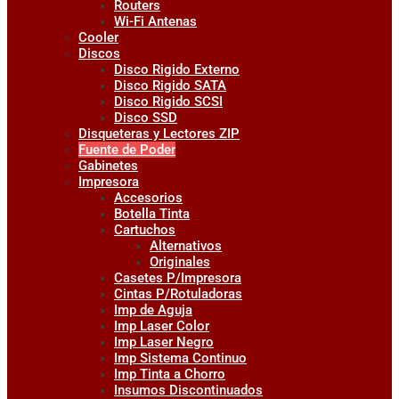
Routers
Wi-Fi Antenas
Cooler
Discos
Disco Rigido Externo
Disco Rigido SATA
Disco Rigido SCSI
Disco SSD
Disqueteras y Lectores ZIP
Fuente de Poder
Gabinetes
Impresora
Accesorios
Botella Tinta
Cartuchos
Alternativos
Originales
Casetes P/Impresora
Cintas P/Rotuladoras
Imp de Aguja
Imp Laser Color
Imp Laser Negro
Imp Sistema Continuo
Imp Tinta a Chorro
Insumos Discontinuados