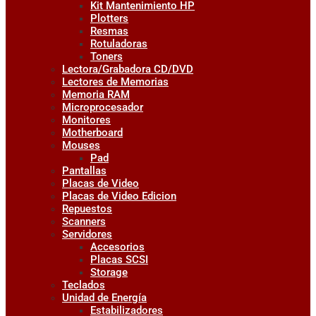
Kit Mantenimiento HP
Plotters
Resmas
Rotuladoras
Toners
Lectora/Grabadora CD/DVD
Lectores de Memorias
Memoria RAM
Microprocesador
Monitores
Motherboard
Mouses
Pad
Pantallas
Placas de Video
Placas de Video Edicion
Repuestos
Scanners
Servidores
Accesorios
Placas SCSI
Storage
Teclados
Unidad de Energía
Estabilizadores