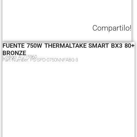
Compartilo!
FUENTE 750W THERMALTAKE SMART BX3 80+
BRONZE
Código: A-215960
Part-Number: PS-SPD-0750NNFABG-3