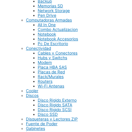
Backup
Memorias SD
Network Storage
Pen Drive
Computadoras Armadas
All In One
Combo Actualizacion
Notebook
Notebook Accesorios
Pc De Escritorio
Conectividad
Cables y Conectores
Hubs y Switchs
Modem
Placa HBA SAS
Placas de Red
Rack/Murales
Routers
Wi-Fi Antenas
Cooler
Discos
Disco Rigido Externo
Disco Rigido SATA
Disco Rigido SCSI
Disco SSD
Disqueteras y Lectores ZIP
Fuente de Poder
Gabinetes