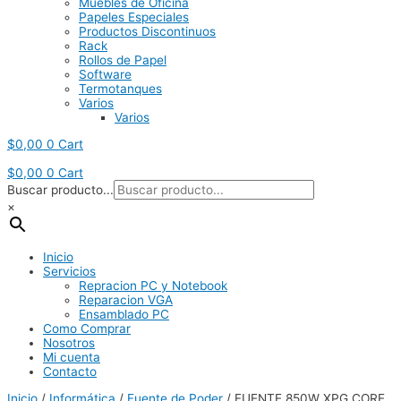
Muebles de Oficina
Papeles Especiales
Productos Discontinuos
Rack
Rollos de Papel
Software
Termotanques
Varios
Varios
$
0,00
0
Cart
$
0,00
0
Cart
Buscar producto...
×
Inicio
Servicios
Repracion PC y Notebook
Reparacion VGA
Ensamblado PC
Como Comprar
Nosotros
Mi cuenta
Contacto
Inicio
/
Informática
/
Fuente de Poder
/ FUENTE 850W XPG CORE