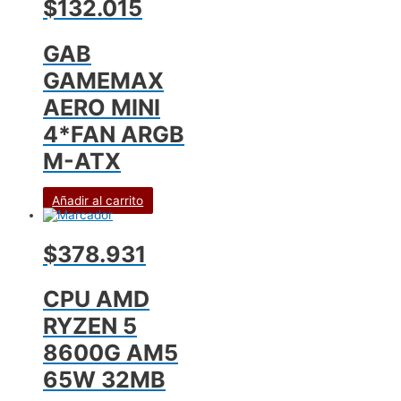
$132.015
GAB
GAMEMAX
AERO MINI
4*FAN ARGB
M-ATX
Añadir al carrito
$378.931
CPU AMD
RYZEN 5
8600G AM5
65W 32MB