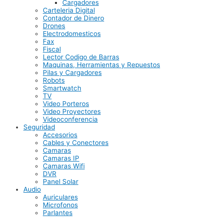
Cargadores
Carteleria Digital
Contador de Dinero
Drones
Electrodomesticos
Fax
Fiscal
Lector Codigo de Barras
Maquinas, Herramientas y Repuestos
Pilas y Cargadores
Robots
Smartwatch
TV
Video Porteros
Video Proyectores
Videoconferencia
Seguridad
Accesorios
Cables y Conectores
Camaras
Camaras IP
Camaras Wifi
DVR
Panel Solar
Audio
Auriculares
Microfonos
Parlantes