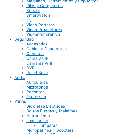
Maquinas, Herramientas y Repuestos
Pilas y Cargadores
Robots
Smartwatch
TV
Video Porteros
Video Proyectores
Videoconferencia
Seguridad
Accesorios
Cables y Conectores
Camaras
Camaras IP
Camaras Wifi
DVR
Panel Solar
Audio
Auriculares
Microfonos
Parlantes
Tocadisco
Varios
Bicicletas Electricas
Bolsos Fundas y Maletines
Herramientas
Iluminacion
Lamparas
Monopatines Y Scooters