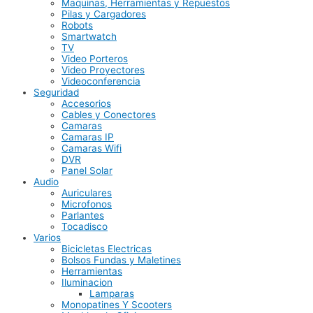
Maquinas, Herramientas y Repuestos
Pilas y Cargadores
Robots
Smartwatch
TV
Video Porteros
Video Proyectores
Videoconferencia
Seguridad
Accesorios
Cables y Conectores
Camaras
Camaras IP
Camaras Wifi
DVR
Panel Solar
Audio
Auriculares
Microfonos
Parlantes
Tocadisco
Varios
Bicicletas Electricas
Bolsos Fundas y Maletines
Herramientas
Iluminacion
Lamparas
Monopatines Y Scooters