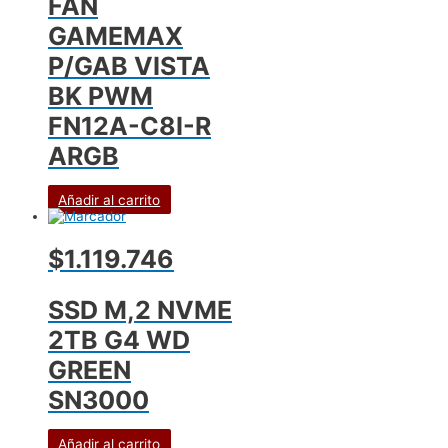
FAN
GAMEMAX
P/GAB VISTA
BK PWM
FN12A-C8I-R
ARGB
Añadir al carrito
$1.119.746
SSD M,2 NVME
2TB G4 WD
GREEN
SN3000
Añadir al carrito