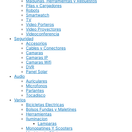
Maquinas, Herramientas y Repuestos
Pilas y Cargadores
Robots
Smartwatch
TV
Video Porteros
Video Proyectores
Videoconferencia
Seguridad
Accesorios
Cables y Conectores
Camaras
Camaras IP
Camaras Wifi
DVR
Panel Solar
Audio
Auriculares
Microfonos
Parlantes
Tocadisco
Varios
Bicicletas Electricas
Bolsos Fundas y Maletines
Herramientas
Iluminacion
Lamparas
Monopatines Y Scooters