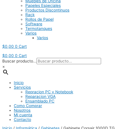
Muebles de Oficina
Papeles Especiales
Productos Discontinuos
Rack
Rollos de Papel
Software
Termotanques
Varios
Varios
$
0,00
0
Cart
$
0,00
0
Cart
Buscar producto...
×
Inicio
Servicios
Repracion PC y Notebook
Reparacion VGA
Ensamblado PC
Como Comprar
Nosotros
Mi cuenta
Contacto
Inicio
/
Informática
/
Gabinetes
/ Gabinete Corsair 1000D TG