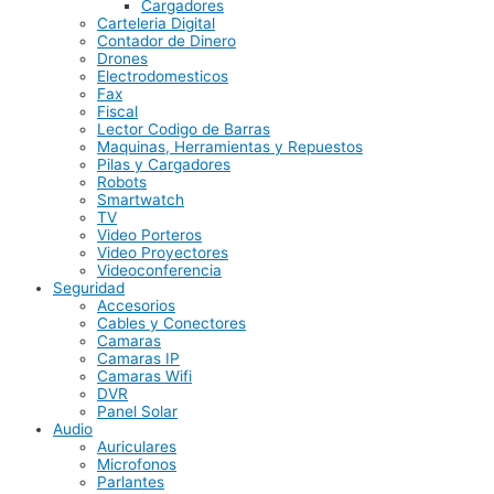
Cargadores
Carteleria Digital
Contador de Dinero
Drones
Electrodomesticos
Fax
Fiscal
Lector Codigo de Barras
Maquinas, Herramientas y Repuestos
Pilas y Cargadores
Robots
Smartwatch
TV
Video Porteros
Video Proyectores
Videoconferencia
Seguridad
Accesorios
Cables y Conectores
Camaras
Camaras IP
Camaras Wifi
DVR
Panel Solar
Audio
Auriculares
Microfonos
Parlantes