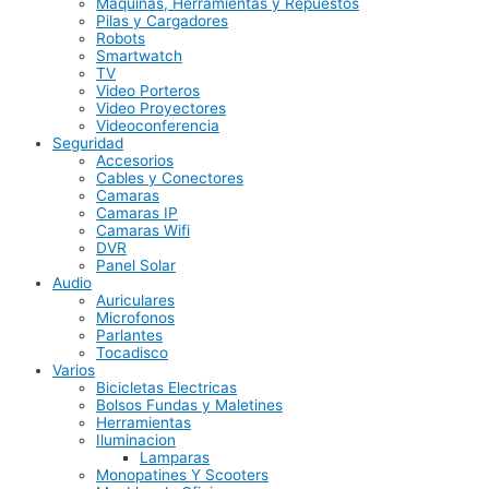
Maquinas, Herramientas y Repuestos
Pilas y Cargadores
Robots
Smartwatch
TV
Video Porteros
Video Proyectores
Videoconferencia
Seguridad
Accesorios
Cables y Conectores
Camaras
Camaras IP
Camaras Wifi
DVR
Panel Solar
Audio
Auriculares
Microfonos
Parlantes
Tocadisco
Varios
Bicicletas Electricas
Bolsos Fundas y Maletines
Herramientas
Iluminacion
Lamparas
Monopatines Y Scooters