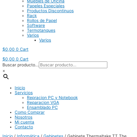
Muebles de Oficina
Papeles Especiales
Productos Discontinuos
Rack
Rollos de Papel
Software
Termotanques
Varios
Varios
$
0,00
0
Cart
$
0,00
0
Cart
Buscar producto...
×
Inicio
Servicios
Repracion PC y Notebook
Reparacion VGA
Ensamblado PC
Como Comprar
Nosotros
Mi cuenta
Contacto
Inicio
/
Informática
/
Gabinetes
/ Gabinete Thermaltake TT The