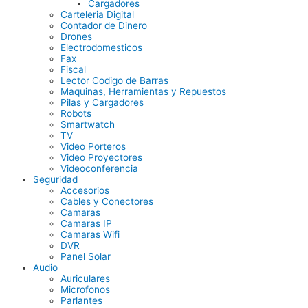
Cargadores
Carteleria Digital
Contador de Dinero
Drones
Electrodomesticos
Fax
Fiscal
Lector Codigo de Barras
Maquinas, Herramientas y Repuestos
Pilas y Cargadores
Robots
Smartwatch
TV
Video Porteros
Video Proyectores
Videoconferencia
Seguridad
Accesorios
Cables y Conectores
Camaras
Camaras IP
Camaras Wifi
DVR
Panel Solar
Audio
Auriculares
Microfonos
Parlantes