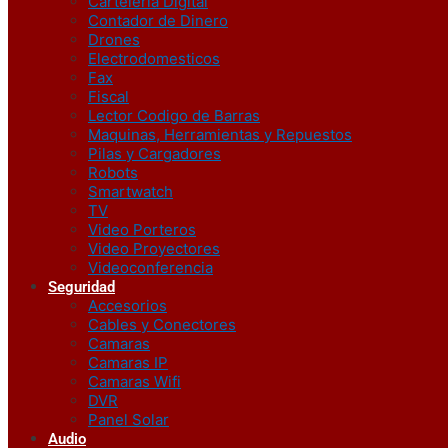
Carteleria Digital
Contador de Dinero
Drones
Electrodomesticos
Fax
Fiscal
Lector Codigo de Barras
Maquinas, Herramientas y Repuestos
Pilas y Cargadores
Robots
Smartwatch
TV
Video Porteros
Video Proyectores
Videoconferencia
Seguridad
Accesorios
Cables y Conectores
Camaras
Camaras IP
Camaras Wifi
DVR
Panel Solar
Audio