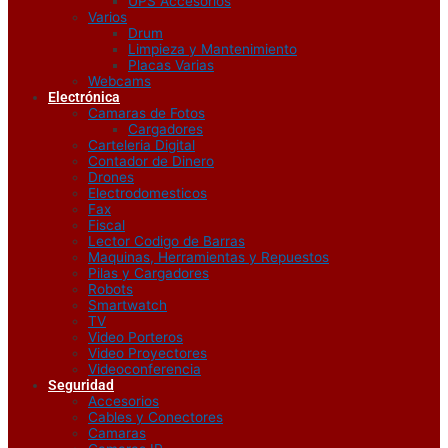
UPS Accesorios
Varios
Drum
Limpieza y Mantenimiento
Placas Varias
Webcams
Electrónica
Camaras de Fotos
Cargadores
Carteleria Digital
Contador de Dinero
Drones
Electrodomesticos
Fax
Fiscal
Lector Codigo de Barras
Maquinas, Herramientas y Repuestos
Pilas y Cargadores
Robots
Smartwatch
TV
Video Porteros
Video Proyectores
Videoconferencia
Seguridad
Accesorios
Cables y Conectores
Camaras