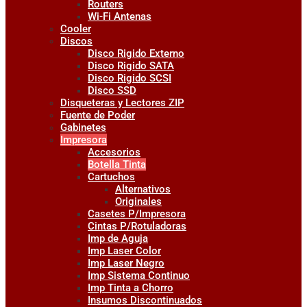
Routers
Wi-Fi Antenas
Cooler
Discos
Disco Rigido Externo
Disco Rigido SATA
Disco Rigido SCSI
Disco SSD
Disqueteras y Lectores ZIP
Fuente de Poder
Gabinetes
Impresora
Accesorios
Botella Tinta
Cartuchos
Alternativos
Originales
Casetes P/Impresora
Cintas P/Rotuladoras
Imp de Aguja
Imp Laser Color
Imp Laser Negro
Imp Sistema Continuo
Imp Tinta a Chorro
Insumos Discontinuados