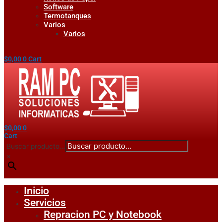
Software
Termotanques
Varios
Varios
$
0,00
0
Cart
$
0,00
0
Cart
Buscar producto...
×
Inicio
Servicios
Repracion PC y Notebook