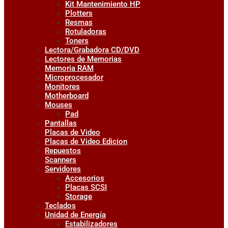
Kit Mantenimiento HP
Plotters
Resmas
Rotuladoras
Toners
Lectora/Grabadora CD/DVD
Lectores de Memorias
Memoria RAM
Microprocesador
Monitores
Motherboard
Mouses
Pad
Pantallas
Placas de Video
Placas de Video Edicion
Repuestos
Scanners
Servidores
Accesorios
Placas SCSI
Storage
Teclados
Unidad de Energía
Estabilizadores