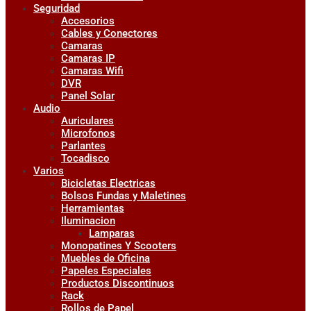
Seguridad
Accesorios
Cables y Conectores
Camaras
Camaras IP
Camaras Wifi
DVR
Panel Solar
Audio
Auriculares
Microfonos
Parlantes
Tocadisco
Varios
Bicicletas Electricas
Bolsos Fundas y Maletines
Herramientas
Iluminacion
Lamparas
Monopatines Y Scooters
Muebles de Oficina
Papeles Especiales
Productos Discontinuos
Rack
Rollos de Papel