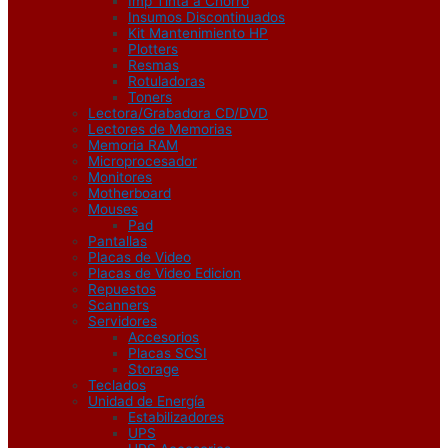
Imp Tinta a Chorro
Insumos Discontinuados
Kit Mantenimiento HP
Plotters
Resmas
Rotuladoras
Toners
Lectora/Grabadora CD/DVD
Lectores de Memorias
Memoria RAM
Microprocesador
Monitores
Motherboard
Mouses
Pad
Pantallas
Placas de Video
Placas de Video Edicion
Repuestos
Scanners
Servidores
Accesorios
Placas SCSI
Storage
Teclados
Unidad de Energía
Estabilizadores
UPS