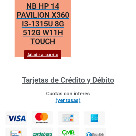
NB HP 14
PAVILION X360
I3-1315U 8G
512G W11H
TOUCH
Añadir al carrito
Tarjetas de Crédito y Débito
Cuotas con interes
(ver tasas)