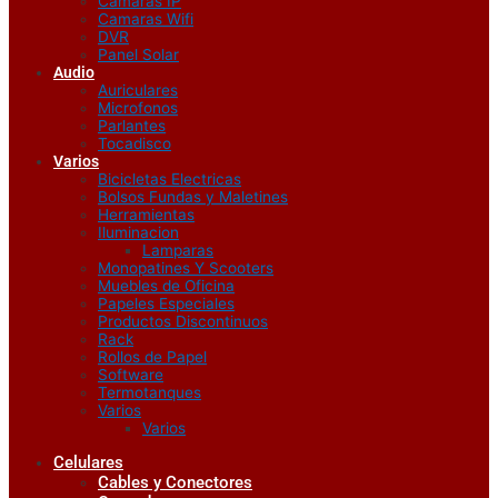
Camaras IP
Camaras Wifi
DVR
Panel Solar
Audio
Auriculares
Microfonos
Parlantes
Tocadisco
Varios
Bicicletas Electricas
Bolsos Fundas y Maletines
Herramientas
Iluminacion
Lamparas
Monopatines Y Scooters
Muebles de Oficina
Papeles Especiales
Productos Discontinuos
Rack
Rollos de Papel
Software
Termotanques
Varios
Varios
Celulares
Cables y Conectores