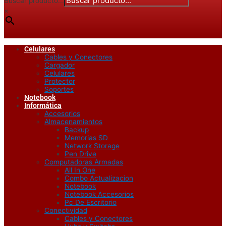
Buscar producto...
×
Celulares
Cables y Conectores
Cargador
Celulares
Protector
Soportes
Notebook
Informática
Accesorios
Almacenamientos
Backup
Memorias SD
Network Storage
Pen Drive
Computadoras Armadas
All In One
Combo Actualizacion
Notebook
Notebook Accesorios
Pc De Escritorio
Conectividad
Cables y Conectores