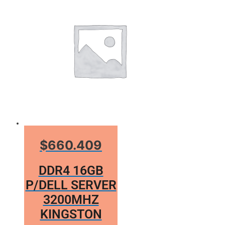
$660.409
DDR4 16GB
P/DELL SERVER
3200MHZ
KINGSTON