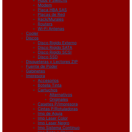
Hubs y Switchs
Modem
Placa HBA SAS
Placas de Red
Rack/Murales
Routers
Wi-Fi Antenas
Cooler
Discos
Disco Rigido Externo
Disco Rigido SATA
Disco Rigido SCSI
Disco SSD
Disqueteras y Lectores ZIP
Fuente de Poder
Gabinetes
Impresora
Accesorios
Botella Tinta
Cartuchos
Alternativos
Originales
Casetes P/Impresora
Cintas P/Rotuladoras
Imp de Aguja
Imp Laser Color
Imp Laser Negro
Imp Sistema Continuo