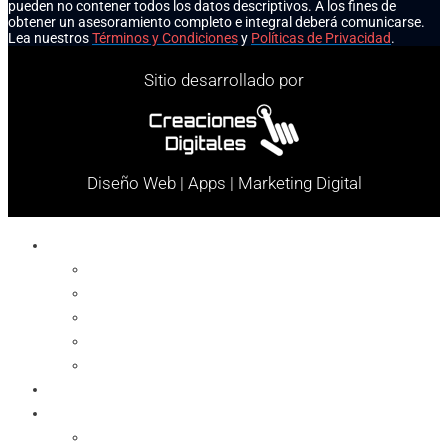
pueden no contener todos los datos descriptivos. A los fines de
obtener un asesoramiento completo e integral deberá comunicarse.
Lea nuestros
Términos y Condiciones
y
Políticas de Privacidad
.
Sitio desarrollado por
Diseño Web | Apps | Marketing Digital
Celulares
Cables y Conectores
Cargador
Celulares
Protector
Soportes
Notebook
Informática
Accesorios