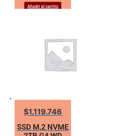
Añadir al carrito
$1.119.746
SSD M,2 NVME
2TB G4 WD