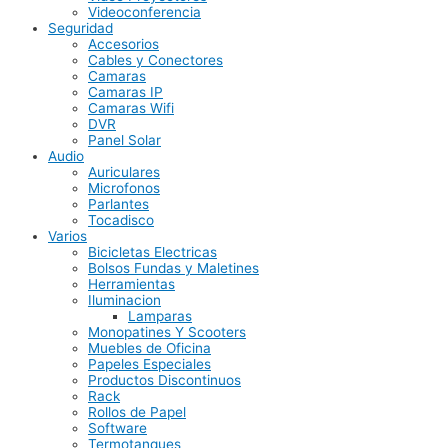
Videoconferencia
Seguridad
Accesorios
Cables y Conectores
Camaras
Camaras IP
Camaras Wifi
DVR
Panel Solar
Audio
Auriculares
Microfonos
Parlantes
Tocadisco
Varios
Bicicletas Electricas
Bolsos Fundas y Maletines
Herramientas
Iluminacion
Lamparas
Monopatines Y Scooters
Muebles de Oficina
Papeles Especiales
Productos Discontinuos
Rack
Rollos de Papel
Software
Termotanques