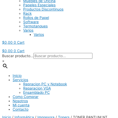
Muebles de Oficina
Papeles Especiales
Productos Discontinuos
Rack
Rollos de Papel
Software
Termotanques
Varios
Varios
$
0,00
0
Cart
$
0,00
0
Cart
Buscar producto...
×
Inicio
Servicios
Repracion PC y Notebook
Reparacion VGA
Ensamblado PC
Como Comprar
Nosotros
Mi cuenta
Contacto
Inicio
/
Informática
/
Impresora
/
Toners
/ TONER PANTUM NT