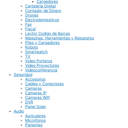
Cargadores
Carteleria Digital
Contador de Dinero
Drones
Electrodomesticos
Fax
Fiscal
Lector Codigo de Barras
Maquinas, Herramientas y Repuestos
Pilas y Cargadores
Robots
Smartwatch
TV
Video Porteros
Video Proyectores
Videoconferencia
Seguridad
Accesorios
Cables y Conectores
Camaras
Camaras IP
Camaras Wifi
DVR
Panel Solar
Audio
Auriculares
Microfonos
Parlantes