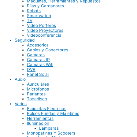
Maquinas, Herramientas y Repuestos
Pilas y Cargadores
Robots
Smartwatch
TV
Video Porteros
Video Proyectores
Videoconferencia
Seguridad
Accesorios
Cables y Conectores
Camaras
Camaras IP
Camaras Wifi
DVR
Panel Solar
Audio
Auriculares
Microfonos
Parlantes
Tocadisco
Varios
Bicicletas Electricas
Bolsos Fundas y Maletines
Herramientas
Iluminacion
Lamparas
Monopatines Y Scooters