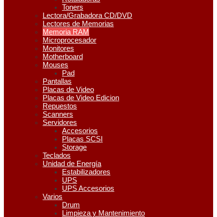
Toners
Lectora/Grabadora CD/DVD
Lectores de Memorias
Memoria RAM
Microprocesador
Monitores
Motherboard
Mouses
Pad
Pantallas
Placas de Video
Placas de Video Edicion
Repuestos
Scanners
Servidores
Accesorios
Placas SCSI
Storage
Teclados
Unidad de Energía
Estabilizadores
UPS
UPS Accesorios
Varios
Drum
Limpieza y Mantenimiento