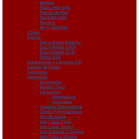
Modem
Placa HBA SAS
Placas de Red
Rack/Murales
Routers
Wi-Fi Antenas
Cooler
Discos
Disco Rigido Externo
Disco Rigido SATA
Disco Rigido SCSI
Disco SSD
Disqueteras y Lectores ZIP
Fuente de Poder
Gabinetes
Impresora
Accesorios
Botella Tinta
Cartuchos
Alternativos
Originales
Casetes P/Impresora
Cintas P/Rotuladoras
Imp de Aguja
Imp Laser Color
Imp Laser Negro
Imp Sistema Continuo
Imp Tinta a Chorro