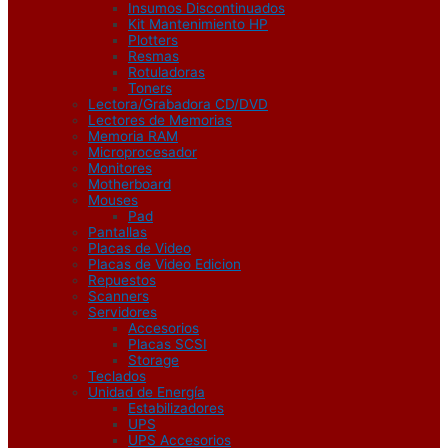
Insumos Discontinuados
Kit Mantenimiento HP
Plotters
Resmas
Rotuladoras
Toners
Lectora/Grabadora CD/DVD
Lectores de Memorias
Memoria RAM
Microprocesador
Monitores
Motherboard
Mouses
Pad
Pantallas
Placas de Video
Placas de Video Edicion
Repuestos
Scanners
Servidores
Accesorios
Placas SCSI
Storage
Teclados
Unidad de Energía
Estabilizadores
UPS
UPS Accesorios