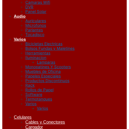
Camaras Wifi
DVR
Panel Solar
Audio
Auriculares
Microfonos
Parlantes
Tocadisco
Varios
Bicicletas Electricas
Bolsos Fundas y Maletines
Herramientas
Iluminacion
Lamparas
Monopatines Y Scooters
Muebles de Oficina
Papeles Especiales
Productos Discontinuos
Rack
Rollos de Papel
Software
Termotanques
Varios
Varios
Celulares
Cables y Conectores
Cargador