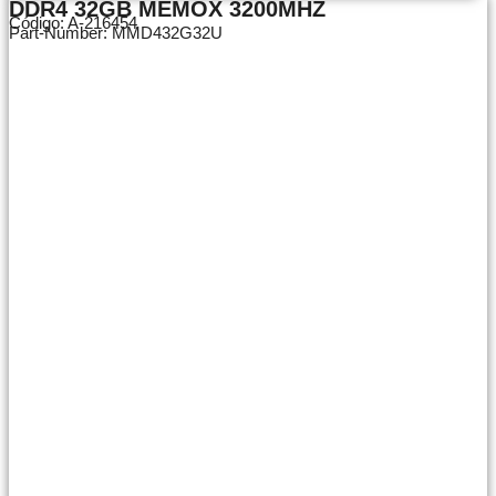
DDR4 32GB MEMOX 3200MHZ
Código: A-216454
Part-Number: MMD432G32U