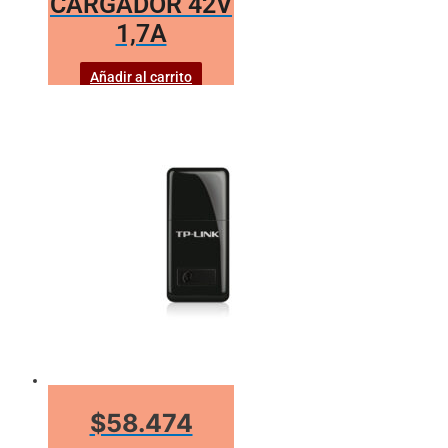
CARGADOR 42V
1,7A
Añadir al carrito
$58.474