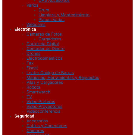
UPS Accesorios
Varios
Drum
Limpieza y Mantenimiento
Placas Varias
Webcams
Electrónica
Camaras de Fotos
Cargadores
Carteleria Digital
Contador de Dinero
Drones
Electrodomesticos
Fax
Fiscal
Lector Codigo de Barras
Maquinas, Herramientas y Repuestos
Pilas y Cargadores
Robots
Smartwatch
TV
Video Porteros
Video Proyectores
Videoconferencia
Seguridad
Accesorios
Cables y Conectores
Camaras