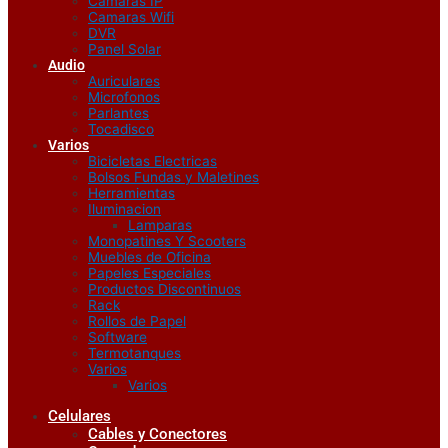
Camaras IP
Camaras Wifi
DVR
Panel Solar
Audio
Auriculares
Microfonos
Parlantes
Tocadisco
Varios
Bicicletas Electricas
Bolsos Fundas y Maletines
Herramientas
Iluminacion
Lamparas
Monopatines Y Scooters
Muebles de Oficina
Papeles Especiales
Productos Discontinuos
Rack
Rollos de Papel
Software
Termotanques
Varios
Varios
Celulares
Cables y Conectores