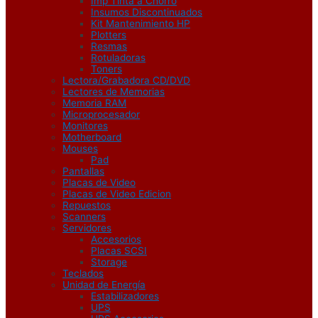
Imp Tinta a Chorro
Insumos Discontinuados
Kit Mantenimiento HP
Plotters
Resmas
Rotuladoras
Toners
Lectora/Grabadora CD/DVD
Lectores de Memorias
Memoria RAM
Microprocesador
Monitores
Motherboard
Mouses
Pad
Pantallas
Placas de Video
Placas de Video Edicion
Repuestos
Scanners
Servidores
Accesorios
Placas SCSI
Storage
Teclados
Unidad de Energía
Estabilizadores
UPS