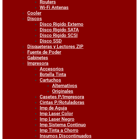
Routers
Wi-Fi Antenas
Cooler
Discos
Disco Rigido Externo
Disco Rigido SATA
Disco Rigido SCSI
Disco SSD
Disqueteras y Lectores ZIP
Fuente de Poder
Gabinetes
Impresora
Accesorios
Botella Tinta
Cartuchos
Alternativos
Originales
Casetes P/Impresora
Cintas P/Rotuladoras
Imp de Aguja
Imp Laser Color
Imp Laser Negro
Imp Sistema Continuo
Imp Tinta a Chorro
Insumos Discontinuados