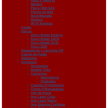
Hubs y Switchs
Modem
Placa HBA SAS
Placas de Red
Rack/Murales
Routers
Wi-Fi Antenas
Cooler
Discos
Disco Rigido Externo
Disco Rigido SATA
Disco Rigido SCSI
Disco SSD
Disqueteras y Lectores ZIP
Fuente de Poder
Gabinetes
Impresora
Accesorios
Botella Tinta
Cartuchos
Alternativos
Originales
Casetes P/Impresora
Cintas P/Rotuladoras
Imp de Aguja
Imp Laser Color
Imp Laser Negro
Imp Sistema Continuo