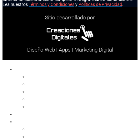
Lea nuestros
Términos y Condiciones
y
Políticas de Privacidad
.
Sitio desarrollado por
Diseño Web | Apps | Marketing Digital
Celulares
Cables y Conectores
Cargador
Celulares
Protector
Soportes
Notebook
Informática
Accesorios
Almacenamientos