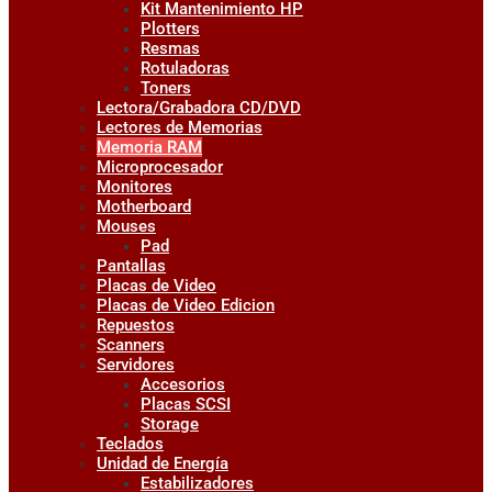
Kit Mantenimiento HP
Plotters
Resmas
Rotuladoras
Toners
Lectora/Grabadora CD/DVD
Lectores de Memorias
Memoria RAM
Microprocesador
Monitores
Motherboard
Mouses
Pad
Pantallas
Placas de Video
Placas de Video Edicion
Repuestos
Scanners
Servidores
Accesorios
Placas SCSI
Storage
Teclados
Unidad de Energía
Estabilizadores