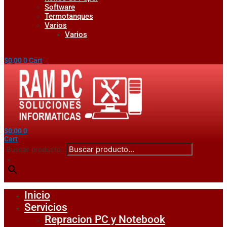
Software
Termotanques
Varios
Varios
$
0,00
0
Cart
$
0,00
0
Cart
Buscar producto...
×
Inicio
Servicios
Repracion PC y Notebook