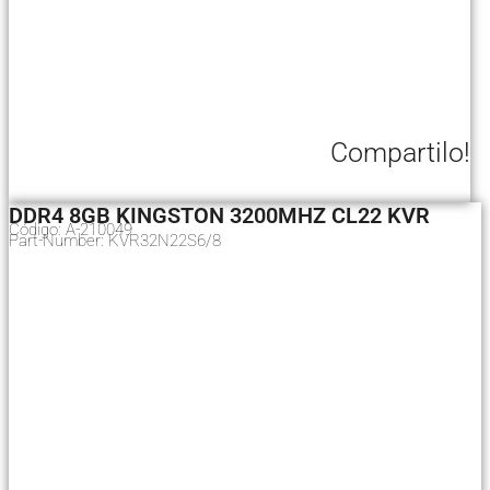
Compartilo!
DDR4 8GB KINGSTON 3200MHZ CL22 KVR
Código: A-210049
Part-Number: KVR32N22S6/8