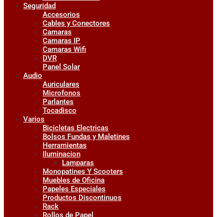
Seguridad
Accesorios
Cables y Conectores
Camaras
Camaras IP
Camaras Wifi
DVR
Panel Solar
Audio
Auriculares
Microfonos
Parlantes
Tocadisco
Varios
Bicicletas Electricas
Bolsos Fundas y Maletines
Herramientas
Iluminacion
Lamparas
Monopatines Y Scooters
Muebles de Oficina
Papeles Especiales
Productos Discontinuos
Rack
Rollos de Papel