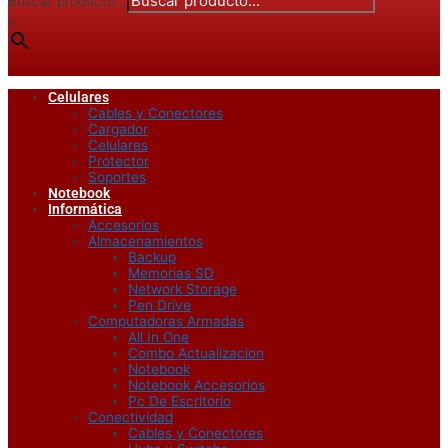
Buscar producto...
×
Celulares
Cables y Conectores
Cargador
Celulares
Protector
Soportes
Notebook
Informática
Accesorios
Almacenamientos
Backup
Memorias SD
Network Storage
Pen Drive
Computadoras Armadas
All In One
Combo Actualizacion
Notebook
Notebook Accesorios
Pc De Escritorio
Conectividad
Cables y Conectores