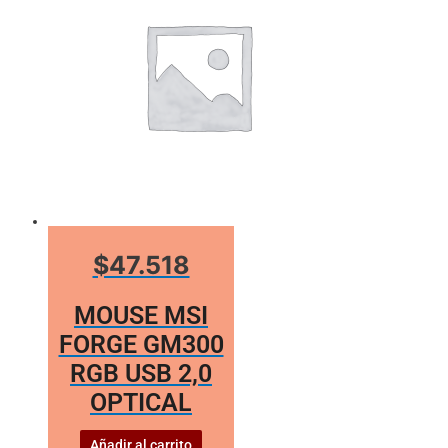
$47.518
MOUSE MSI
FORGE GM300
RGB USB 2,0
OPTICAL
Añadir al carrito