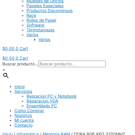
Muebles de Oficina
Papeles Especiales
Productos Discontinuos
Rack
Rollos de Papel
Software
Termotanques
Varios
Varios
$
0,00
0
Cart
$
0,00
0
Cart
Buscar producto...
×
Inicio
Servicios
Repracion PC y Notebook
Reparacion VGA
Ensamblado PC
Como Comprar
Nosotros
Mi cuenta
Contacto
Inicio
/
Informática
/
Memoria RAM
/ DDR4 8GB XPG 3200MHZ