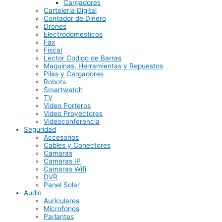
Cargadores
Carteleria Digital
Contador de Dinero
Drones
Electrodomesticos
Fax
Fiscal
Lector Codigo de Barras
Maquinas, Herramientas y Repuestos
Pilas y Cargadores
Robots
Smartwatch
TV
Video Porteros
Video Proyectores
Videoconferencia
Seguridad
Accesorios
Cables y Conectores
Camaras
Camaras IP
Camaras Wifi
DVR
Panel Solar
Audio
Auriculares
Microfonos
Parlantes