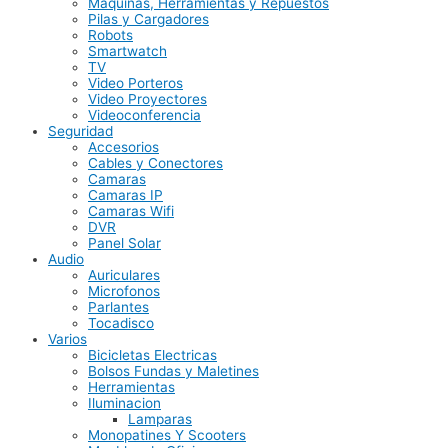
Maquinas, Herramientas y Repuestos
Pilas y Cargadores
Robots
Smartwatch
TV
Video Porteros
Video Proyectores
Videoconferencia
Seguridad
Accesorios
Cables y Conectores
Camaras
Camaras IP
Camaras Wifi
DVR
Panel Solar
Audio
Auriculares
Microfonos
Parlantes
Tocadisco
Varios
Bicicletas Electricas
Bolsos Fundas y Maletines
Herramientas
Iluminacion
Lamparas
Monopatines Y Scooters