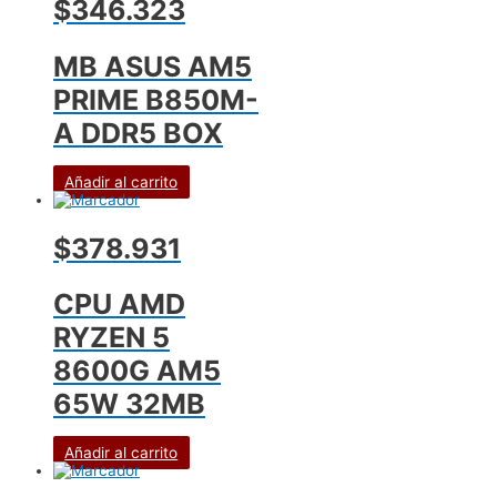
$346.323
MB ASUS AM5
PRIME B850M-
A DDR5 BOX
Añadir al carrito
$378.931
CPU AMD
RYZEN 5
8600G AM5
65W 32MB
Añadir al carrito