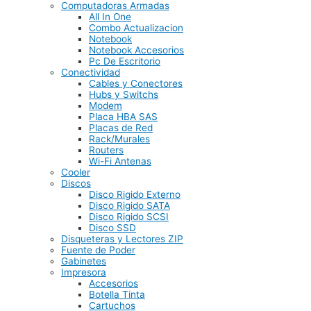
Computadoras Armadas
All In One
Combo Actualizacion
Notebook
Notebook Accesorios
Pc De Escritorio
Conectividad
Cables y Conectores
Hubs y Switchs
Modem
Placa HBA SAS
Placas de Red
Rack/Murales
Routers
Wi-Fi Antenas
Cooler
Discos
Disco Rigido Externo
Disco Rigido SATA
Disco Rigido SCSI
Disco SSD
Disqueteras y Lectores ZIP
Fuente de Poder
Gabinetes
Impresora
Accesorios
Botella Tinta
Cartuchos