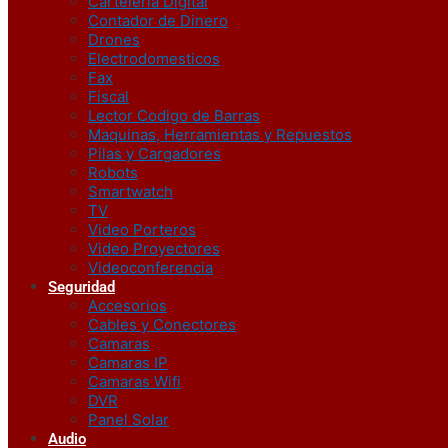
Carteleria Digital
Contador de Dinero
Drones
Electrodomesticos
Fax
Fiscal
Lector Codigo de Barras
Maquinas, Herramientas y Repuestos
Pilas y Cargadores
Robots
Smartwatch
TV
Video Porteros
Video Proyectores
Videoconferencia
Seguridad
Accesorios
Cables y Conectores
Camaras
Camaras IP
Camaras Wifi
DVR
Panel Solar
Audio