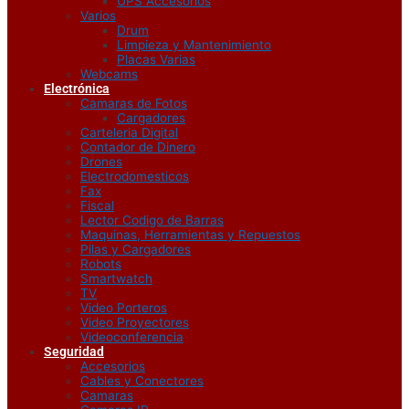
UPS Accesorios
Varios
Drum
Limpieza y Mantenimiento
Placas Varias
Webcams
Electrónica
Camaras de Fotos
Cargadores
Carteleria Digital
Contador de Dinero
Drones
Electrodomesticos
Fax
Fiscal
Lector Codigo de Barras
Maquinas, Herramientas y Repuestos
Pilas y Cargadores
Robots
Smartwatch
TV
Video Porteros
Video Proyectores
Videoconferencia
Seguridad
Accesorios
Cables y Conectores
Camaras