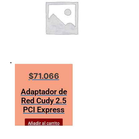
$71.066
Adaptador de
Red Cudy 2.5
PCI Express
Añadir al carrito