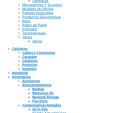
Lamparas
Monopatines Y Scooters
Muebles de Oficina
Papeles Especiales
Productos Discontinuos
Rack
Rollos de Papel
Software
Termotanques
Varios
Varios
Celulares
Cables y Conectores
Cargador
Celulares
Protector
Soportes
Notebook
Informática
Accesorios
Almacenamientos
Backup
Memorias SD
Network Storage
Pen Drive
Computadoras Armadas
All In One