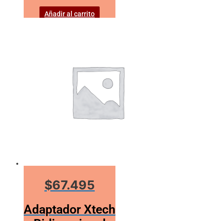
Añadir al carrito
$67.495
Adaptador Xtech