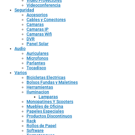
Video Proyectores
Videoconferencia
Seguridad
Accesorios
Cables y Conectores
Camaras
Camaras IP
Camaras Wifi
DVR
Panel Solar
Audio
Auriculares
Microfonos
Parlantes
Tocadisco
Varios
Bicicletas Electricas
Bolsos Fundas y Maletines
Herramientas
Iluminacion
Lamparas
Monopatines Y Scooters
Muebles de Oficina
Papeles Especiales
Productos Discontinuos
Rack
Rollos de Papel
Software