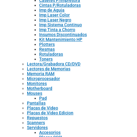
Casetes P/Impresora
Cintas P/Rotuladoras
Imp de Aguja
Imp Laser Color
Imp Laser Negro
Imp Sistema Continuo
Imp Tinta a Chorro
Insumos Discontinuados
Kit Mantenimiento HP
Plotters
Resmas
Rotuladoras
Toners
Lectora/Grabadora CD/DVD
Lectores de Memorias
Memoria RAM
Microprocesador
Monitores
Motherboard
Mouses
Pad
Pantallas
Placas de Video
Placas de Video Edicion
Repuestos
Scanners
Servidores
Accesorios