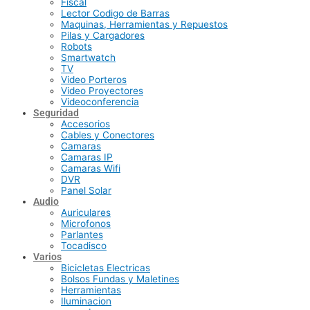
Fiscal
Lector Codigo de Barras
Maquinas, Herramientas y Repuestos
Pilas y Cargadores
Robots
Smartwatch
TV
Video Porteros
Video Proyectores
Videoconferencia
Seguridad
Accesorios
Cables y Conectores
Camaras
Camaras IP
Camaras Wifi
DVR
Panel Solar
Audio
Auriculares
Microfonos
Parlantes
Tocadisco
Varios
Bicicletas Electricas
Bolsos Fundas y Maletines
Herramientas
Iluminacion