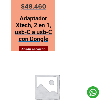
$48.460
Adaptador
Xtech, 2 en 1,
usb-C a usb-C
con Dongle
Añadir al carrito