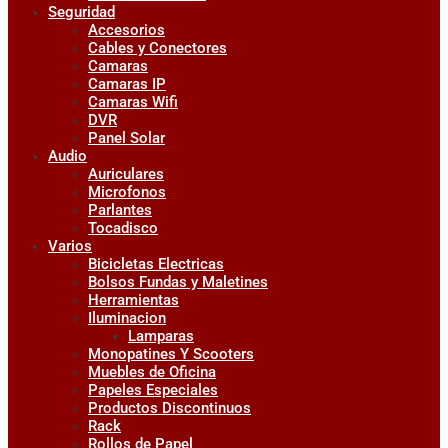
Seguridad
Accesorios
Cables y Conectores
Camaras
Camaras IP
Camaras Wifi
DVR
Panel Solar
Audio
Auriculares
Microfonos
Parlantes
Tocadisco
Varios
Bicicletas Electricas
Bolsos Fundas y Maletines
Herramientas
Iluminacion
Lamparas
Monopatines Y Scooters
Muebles de Oficina
Papeles Especiales
Productos Discontinuos
Rack
Rollos de Papel