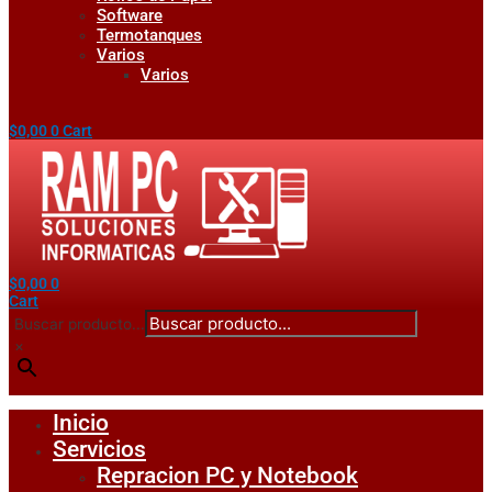
Software
Termotanques
Varios
Varios
$
0,00
0
Cart
$
0,00
0
Cart
Buscar producto...
×
Inicio
Servicios
Repracion PC y Notebook