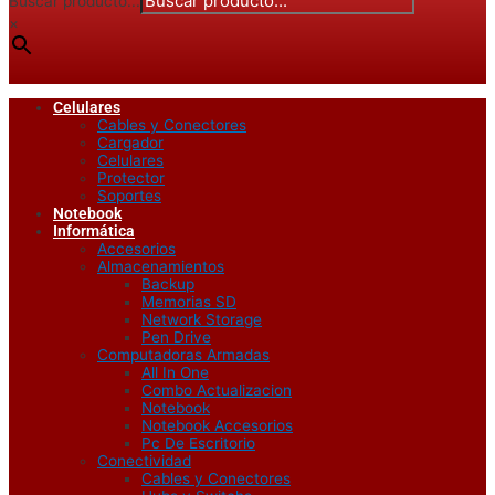
Buscar producto...
×
Celulares
Cables y Conectores
Cargador
Celulares
Protector
Soportes
Notebook
Informática
Accesorios
Almacenamientos
Backup
Memorias SD
Network Storage
Pen Drive
Computadoras Armadas
All In One
Combo Actualizacion
Notebook
Notebook Accesorios
Pc De Escritorio
Conectividad
Cables y Conectores