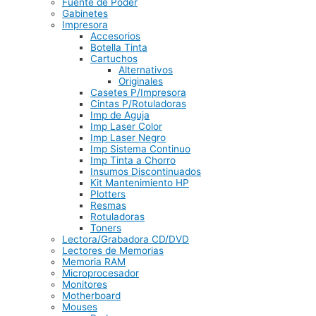
Fuente de Poder
Gabinetes
Impresora
Accesorios
Botella Tinta
Cartuchos
Alternativos
Originales
Casetes P/Impresora
Cintas P/Rotuladoras
Imp de Aguja
Imp Laser Color
Imp Laser Negro
Imp Sistema Continuo
Imp Tinta a Chorro
Insumos Discontinuados
Kit Mantenimiento HP
Plotters
Resmas
Rotuladoras
Toners
Lectora/Grabadora CD/DVD
Lectores de Memorias
Memoria RAM
Microprocesador
Monitores
Motherboard
Mouses