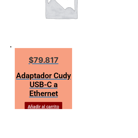
$79.817
Adaptador Cudy
USB-C a
Ethernet
Añadir al carrito