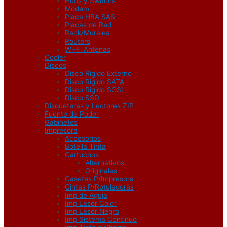
Hubs y Switchs
Modem
Placa HBA SAS
Placas de Red
Rack/Murales
Routers
Wi-Fi Antenas
Cooler
Discos
Disco Rigido Externo
Disco Rigido SATA
Disco Rigido SCSI
Disco SSD
Disqueteras y Lectores ZIP
Fuente de Poder
Gabinetes
Impresora
Accesorios
Botella Tinta
Cartuchos
Alternativos
Originales
Casetes P/Impresora
Cintas P/Rotuladoras
Imp de Aguja
Imp Laser Color
Imp Laser Negro
Imp Sistema Continuo