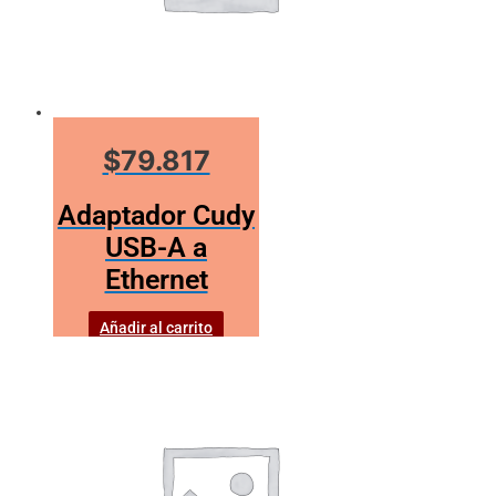
$79.817
Adaptador Cudy
USB-A a
Ethernet
Añadir al carrito