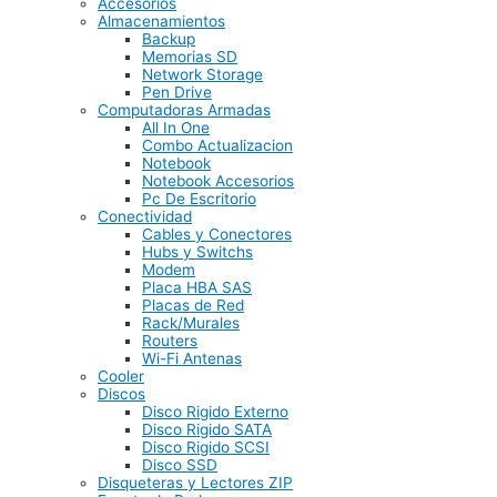
Accesorios
Almacenamientos
Backup
Memorias SD
Network Storage
Pen Drive
Computadoras Armadas
All In One
Combo Actualizacion
Notebook
Notebook Accesorios
Pc De Escritorio
Conectividad
Cables y Conectores
Hubs y Switchs
Modem
Placa HBA SAS
Placas de Red
Rack/Murales
Routers
Wi-Fi Antenas
Cooler
Discos
Disco Rigido Externo
Disco Rigido SATA
Disco Rigido SCSI
Disco SSD
Disqueteras y Lectores ZIP