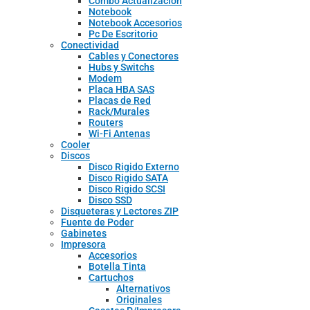
Combo Actualizacion
Notebook
Notebook Accesorios
Pc De Escritorio
Conectividad
Cables y Conectores
Hubs y Switchs
Modem
Placa HBA SAS
Placas de Red
Rack/Murales
Routers
Wi-Fi Antenas
Cooler
Discos
Disco Rigido Externo
Disco Rigido SATA
Disco Rigido SCSI
Disco SSD
Disqueteras y Lectores ZIP
Fuente de Poder
Gabinetes
Impresora
Accesorios
Botella Tinta
Cartuchos
Alternativos
Originales