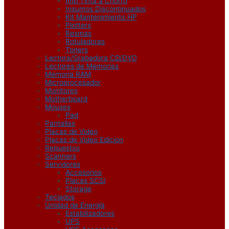
Imp Tinta a Chorro
Insumos Discontinuados
Kit Mantenimiento HP
Plotters
Resmas
Rotuladoras
Toners
Lectora/Grabadora CD/DVD
Lectores de Memorias
Memoria RAM
Microprocesador
Monitores
Motherboard
Mouses
Pad
Pantallas
Placas de Video
Placas de Video Edicion
Repuestos
Scanners
Servidores
Accesorios
Placas SCSI
Storage
Teclados
Unidad de Energía
Estabilizadores
UPS