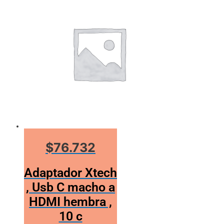
$76.732
Adaptador Xtech
, Usb C macho a
HDMI hembra ,
10 c