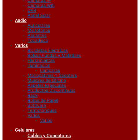
Camaras IP
Camaras Wifi
DVR
Panel Solar
Audio
Auriculares
Microfonos
Parlantes
Tocadisco
Varios
Bicicletas Electricas
Bolsos Fundas y Maletines
Herramientas
Iluminacion
Lamparas
Monopatines Y Scooters
Muebles de Oficina
Papeles Especiales
Productos Discontinuos
Rack
Rollos de Papel
Software
Termotanques
Varios
Varios
Celulares
Cables y Conectores