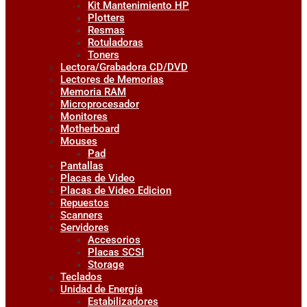
Kit Mantenimiento HP
Plotters
Resmas
Rotuladoras
Toners
Lectora/Grabadora CD/DVD
Lectores de Memorias
Memoria RAM
Microprocesador
Monitores
Motherboard
Mouses
Pad
Pantallas
Placas de Video
Placas de Video Edicion
Repuestos
Scanners
Servidores
Accesorios
Placas SCSI
Storage
Teclados
Unidad de Energía
Estabilizadores