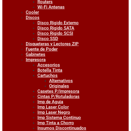
Routers
Wi-Fi Antenas
Cooler
Discos
Disco Rigido Externo
Disco Rigido SATA
Disco Rigido SCSI
Disco SSD
Disqueteras y Lectores ZIP
Fuente de Poder
Gabinetes
Impresora
Accesorios
Botella Tinta
Cartuchos
Alternativos
Originales
Casetes P/Impresora
Cintas P/Rotuladoras
Imp de Aguja
Imp Laser Color
Imp Laser Negro
Imp Sistema Continuo
Imp Tinta a Chorro
Insumos Discontinuados