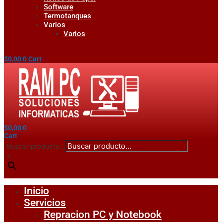
Software
Termotanques
Varios
Varios
$
0,00
0
Cart
$
0,00
0
Cart
Buscar producto...
×
Inicio
Servicios
Repracion PC y Notebook