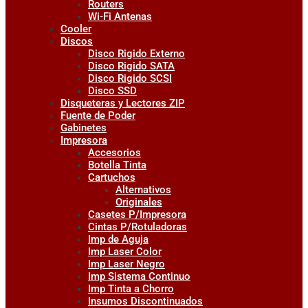
Routers
Wi-Fi Antenas
Cooler
Discos
Disco Rigido Externo
Disco Rigido SATA
Disco Rigido SCSI
Disco SSD
Disqueteras y Lectores ZIP
Fuente de Poder
Gabinetes
Impresora
Accesorios
Botella Tinta
Cartuchos
Alternativos
Originales
Casetes P/Impresora
Cintas P/Rotuladoras
Imp de Aguja
Imp Laser Color
Imp Laser Negro
Imp Sistema Continuo
Imp Tinta a Chorro
Insumos Discontinuados