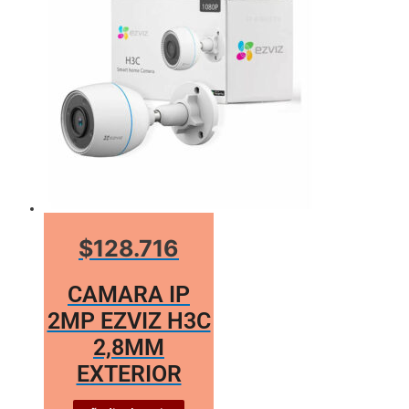
$128.716
CAMARA IP
2MP EZVIZ H3C
2,8MM
EXTERIOR