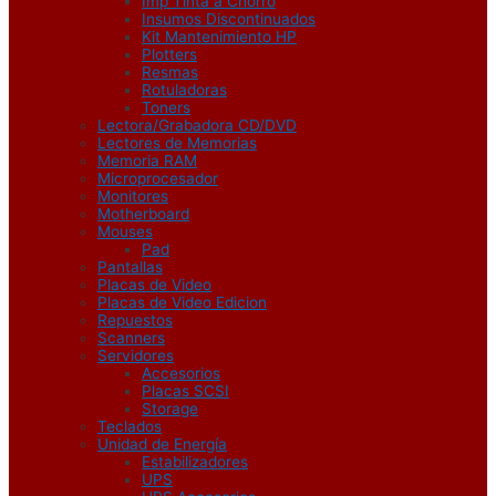
Imp Tinta a Chorro
Insumos Discontinuados
Kit Mantenimiento HP
Plotters
Resmas
Rotuladoras
Toners
Lectora/Grabadora CD/DVD
Lectores de Memorias
Memoria RAM
Microprocesador
Monitores
Motherboard
Mouses
Pad
Pantallas
Placas de Video
Placas de Video Edicion
Repuestos
Scanners
Servidores
Accesorios
Placas SCSI
Storage
Teclados
Unidad de Energía
Estabilizadores
UPS