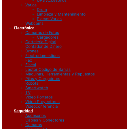
UPS Accesorios
Varios
Drum
Limpieza y Mantenimiento
Placas Varias
Webcams
Electrónica
Camaras de Fotos
Cargadores
Carteleria Digital
Contador de Dinero
Drones
Electrodomesticos
Fax
Fiscal
Lector Codigo de Barras
Maquinas, Herramientas y Repuestos
Pilas y Cargadores
Robots
Smartwatch
TV
Video Porteros
Video Proyectores
Videoconferencia
Seguridad
Accesorios
Cables y Conectores
Camaras