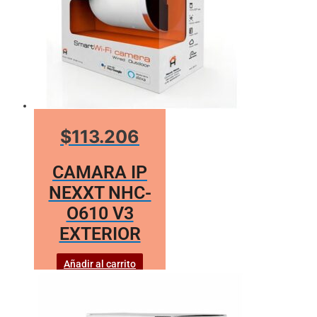
$113.206
CAMARA IP
NEXXT NHC-
O610 V3
EXTERIOR
Añadir al carrito