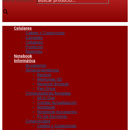
Buscar producto...
×
Celulares
Cables y Conectores
Cargador
Celulares
Protector
Soportes
Notebook
Informática
Accesorios
Almacenamientos
Backup
Memorias SD
Network Storage
Pen Drive
Computadoras Armadas
All In One
Combo Actualizacion
Notebook
Notebook Accesorios
Pc De Escritorio
Conectividad
Cables y Conectores