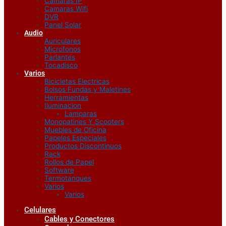
Camaras IP
Camaras Wifi
DVR
Panel Solar
Audio
Auriculares
Microfonos
Parlantes
Tocadisco
Varios
Bicicletas Electricas
Bolsos Fundas y Maletines
Herramientas
Iluminacion
Lamparas
Monopatines Y Scooters
Muebles de Oficina
Papeles Especiales
Productos Discontinuos
Rack
Rollos de Papel
Software
Termotanques
Varios
Varios
Celulares
Cables y Conectores