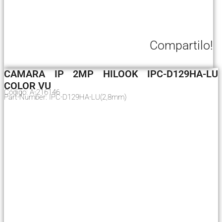
Compartilo!
CAMARA IP 2MP HILOOK IPC-D129HA-LU
COLOR VU
Código: A-216146
Part-Number: IPC-D129HA-LU(2,8mm)