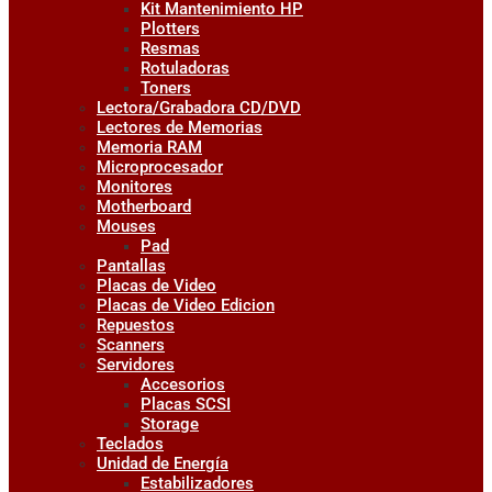
Kit Mantenimiento HP
Plotters
Resmas
Rotuladoras
Toners
Lectora/Grabadora CD/DVD
Lectores de Memorias
Memoria RAM
Microprocesador
Monitores
Motherboard
Mouses
Pad
Pantallas
Placas de Video
Placas de Video Edicion
Repuestos
Scanners
Servidores
Accesorios
Placas SCSI
Storage
Teclados
Unidad de Energía
Estabilizadores