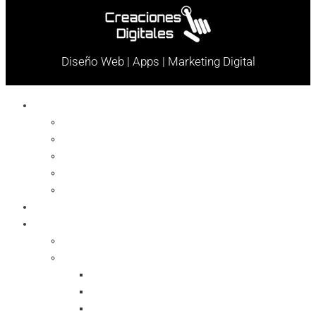
Diseño Web | Apps | Marketing Digital
Celulares
Cables y Conectores
Cargador
Celulares
Protector
Soportes
Notebook
Informática
Accesorios
Almacenamientos
Backup
Memorias SD
Network Storage