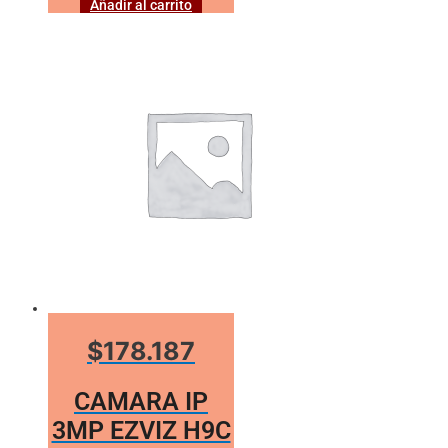
Añadir al carrito
$178.187
CAMARA IP
3MP EZVIZ H9C