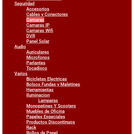
Seguridad
Accesorios
Cables y Conectores
Camaras
Camaras IP
Camaras Wifi
DVR
Panel Solar
Audio
Auriculares
Microfonos
Parlantes
Tocadisco
Varios
Bicicletas Electricas
Bolsos Fundas y Maletines
Herramientas
Iluminacion
Lamparas
Monopatines Y Scooters
Muebles de Oficina
Papeles Especiales
Productos Discontinuos
Rack
Rollos de Papel