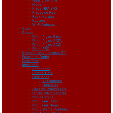
Hubs y Switchs
Modem
Placa HBA SAS
Placas de Red
Rack/Murales
Routers
Wi-Fi Antenas
Cooler
Discos
Disco Rigido Externo
Disco Rigido SATA
Disco Rigido SCSI
Disco SSD
Disqueteras y Lectores ZIP
Fuente de Poder
Gabinetes
Impresora
Accesorios
Botella Tinta
Cartuchos
Alternativos
Originales
Casetes P/Impresora
Cintas P/Rotuladoras
Imp de Aguja
Imp Laser Color
Imp Laser Negro
Imp Sistema Continuo