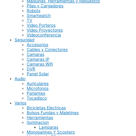
Maquinas, Herramientas y Repuestos
Pilas y Cargadores
Robots
Smartwatch
TV
Video Porteros
Video Proyectores
Videoconferencia
Seguridad
Accesorios
Cables y Conectores
Camaras
Camaras IP
Camaras Wifi
DVR
Panel Solar
Audio
Auriculares
Microfonos
Parlantes
Tocadisco
Varios
Bicicletas Electricas
Bolsos Fundas y Maletines
Herramientas
Iluminacion
Lamparas
Monopatines Y Scooters