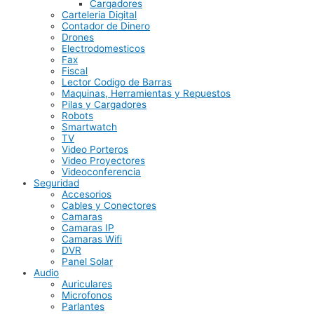
Cargadores
Carteleria Digital
Contador de Dinero
Drones
Electrodomesticos
Fax
Fiscal
Lector Codigo de Barras
Maquinas, Herramientas y Repuestos
Pilas y Cargadores
Robots
Smartwatch
TV
Video Porteros
Video Proyectores
Videoconferencia
Seguridad
Accesorios
Cables y Conectores
Camaras
Camaras IP
Camaras Wifi
DVR
Panel Solar
Audio
Auriculares
Microfonos
Parlantes