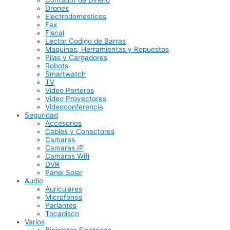
Contador de Dinero
Drones
Electrodomesticos
Fax
Fiscal
Lector Codigo de Barras
Maquinas, Herramientas y Repuestos
Pilas y Cargadores
Robots
Smartwatch
TV
Video Porteros
Video Proyectores
Videoconferencia
Seguridad
Accesorios
Cables y Conectores
Camaras
Camaras IP
Camaras Wifi
DVR
Panel Solar
Audio
Auriculares
Microfonos
Parlantes
Tocadisco
Varios