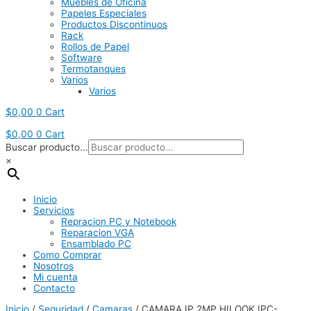
Muebles de Oficina
Papeles Especiales
Productos Discontinuos
Rack
Rollos de Papel
Software
Termotanques
Varios
Varios
$
0,00
0
Cart
$
0,00
0
Cart
Buscar producto...
×
Inicio
Servicios
Repracion PC y Notebook
Reparacion VGA
Ensamblado PC
Como Comprar
Nosotros
Mi cuenta
Contacto
Inicio
/
Seguridad
/
Camaras
/ CAMARA IP 2MP HILOOK IPC-