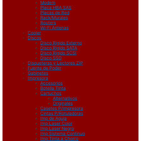
Modem
Placa HBA SAS
Placas de Red
Rack/Murales
Routers
Wi-Fi Antenas
Cooler
Discos
Disco Rigido Externo
Disco Rigido SATA
Disco Rigido SCSI
Disco SSD
Disqueteras y Lectores ZIP
Fuente de Poder
Gabinetes
Impresora
Accesorios
Botella Tinta
Cartuchos
Alternativos
Originales
Casetes P/Impresora
Cintas P/Rotuladoras
Imp de Aguja
Imp Laser Color
Imp Laser Negro
Imp Sistema Continuo
Imp Tinta a Chorro