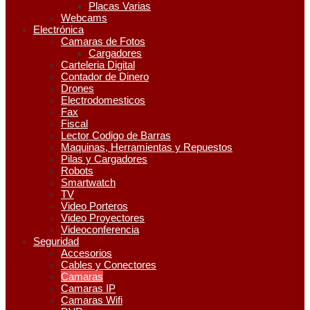
Placas Varias
Webcams
Electrónica
Camaras de Fotos
Cargadores
Carteleria Digital
Contador de Dinero
Drones
Electrodomesticos
Fax
Fiscal
Lector Codigo de Barras
Maquinas, Herramientas y Repuestos
Pilas y Cargadores
Robots
Smartwatch
TV
Video Porteros
Video Proyectores
Videoconferencia
Seguridad
Accesorios
Cables y Conectores
Camaras
Camaras IP
Camaras Wifi