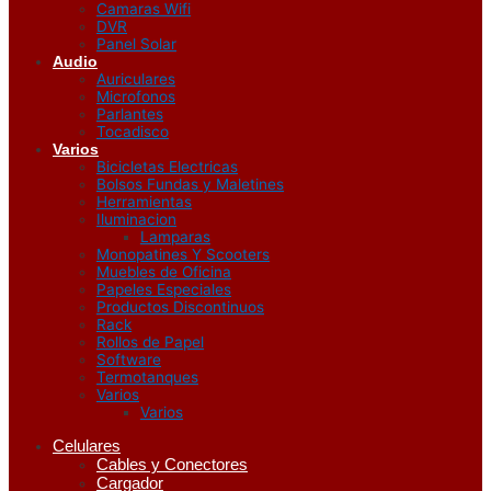
Camaras Wifi
DVR
Panel Solar
Audio
Auriculares
Microfonos
Parlantes
Tocadisco
Varios
Bicicletas Electricas
Bolsos Fundas y Maletines
Herramientas
Iluminacion
Lamparas
Monopatines Y Scooters
Muebles de Oficina
Papeles Especiales
Productos Discontinuos
Rack
Rollos de Papel
Software
Termotanques
Varios
Varios
Celulares
Cables y Conectores
Cargador