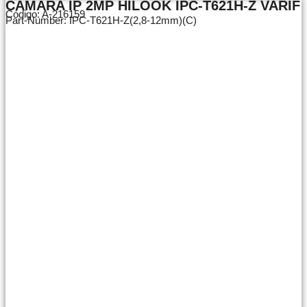
CAMARA IP 2MP HILOOK IPC-T621H-Z VARIF
Código: A-216159
Part-Number: IPC-T621H-Z(2,8-12mm)(C)