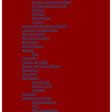
Insumos Discontinuados
Kit Mantenimiento HP
Plotters
Resmas
Rotuladoras
Toners
Lectora/Grabadora CD/DVD
Lectores de Memorias
Memoria RAM
Microprocesador
Monitores
Motherboard
Mouses
Pad
Pantallas
Placas de Video
Placas de Video Edicion
Repuestos
Scanners
Servidores
Accesorios
Placas SCSI
Storage
Teclados
Unidad de Energía
Estabilizadores
UPS
UPS Accesorios