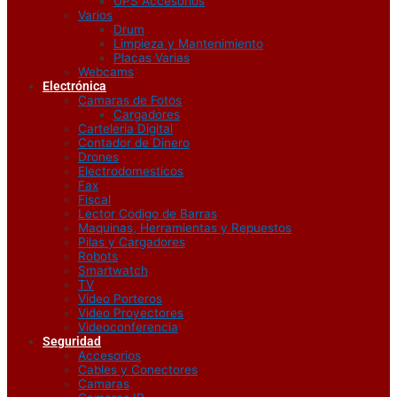
UPS Accesorios
Varios
Drum
Limpieza y Mantenimiento
Placas Varias
Webcams
Electrónica
Camaras de Fotos
Cargadores
Carteleria Digital
Contador de Dinero
Drones
Electrodomesticos
Fax
Fiscal
Lector Codigo de Barras
Maquinas, Herramientas y Repuestos
Pilas y Cargadores
Robots
Smartwatch
TV
Video Porteros
Video Proyectores
Videoconferencia
Seguridad
Accesorios
Cables y Conectores
Camaras