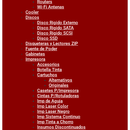
Routers
Wi-Fi Antenas
Cooler
Discos
Disco Rigido Externo
Disco Rigido SATA
Disco Rigido SCSI
Disco SSD
Disqueteras y Lectores ZIP
Fuente de Poder
Gabinetes
Impresora
Accesorios
Botella Tinta
Cartuchos
Alternativos
Originales
Casetes P/Impresora
Cintas P/Rotuladoras
Imp de Aguja
Imp Laser Color
Imp Laser Negro
Imp Sistema Continuo
Imp Tinta a Chorro
Insumos Discontinuados