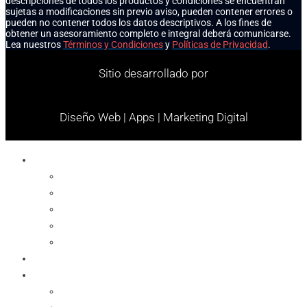
descripciones de todos los productos y condiciones se encuentran
sujetas a modificaciones sin previo aviso, pueden contener errores o
pueden no contener todos los datos descriptivos. A los fines de
obtener un asesoramiento completo e integral deberá comunicarse.
Lea nuestros
Términos y Condiciones
y
Políticas de Privacidad
.
Sitio desarrollado por
Diseño Web | Apps | Marketing Digital
Celulares
Cables y Conectores
Cargador
Celulares
Protector
Soportes
Notebook
Informática
Accesorios
Almacenamientos