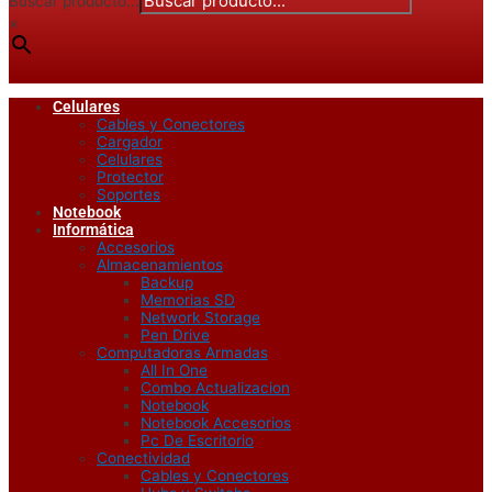
Buscar producto...
×
Celulares
Cables y Conectores
Cargador
Celulares
Protector
Soportes
Notebook
Informática
Accesorios
Almacenamientos
Backup
Memorias SD
Network Storage
Pen Drive
Computadoras Armadas
All In One
Combo Actualizacion
Notebook
Notebook Accesorios
Pc De Escritorio
Conectividad
Cables y Conectores