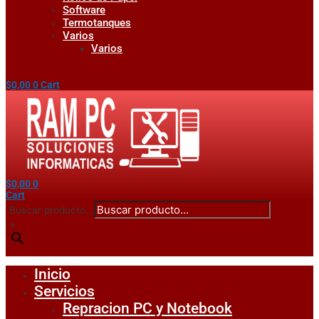
Software
Termotanques
Varios
Varios
$
0,00
0
Cart
$
0,00
0
Cart
Buscar producto...
×
Inicio
Servicios
Repracion PC y Notebook