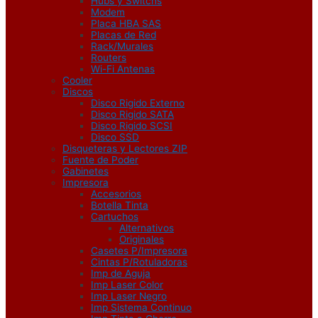
Hubs y Switchs
Modem
Placa HBA SAS
Placas de Red
Rack/Murales
Routers
Wi-Fi Antenas
Cooler
Discos
Disco Rigido Externo
Disco Rigido SATA
Disco Rigido SCSI
Disco SSD
Disqueteras y Lectores ZIP
Fuente de Poder
Gabinetes
Impresora
Accesorios
Botella Tinta
Cartuchos
Alternativos
Originales
Casetes P/Impresora
Cintas P/Rotuladoras
Imp de Aguja
Imp Laser Color
Imp Laser Negro
Imp Sistema Continuo