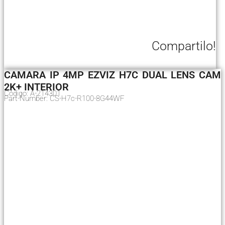
Compartilo!
CAMARA IP 4MP EZVIZ H7C DUAL LENS CAM
2K+ INTERIOR
Código: A-214301
Part-Number: CS-H7c-R100-8G44WF