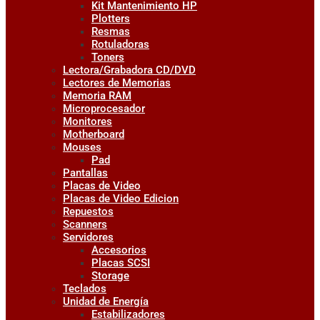
Kit Mantenimiento HP
Plotters
Resmas
Rotuladoras
Toners
Lectora/Grabadora CD/DVD
Lectores de Memorias
Memoria RAM
Microprocesador
Monitores
Motherboard
Mouses
Pad
Pantallas
Placas de Video
Placas de Video Edicion
Repuestos
Scanners
Servidores
Accesorios
Placas SCSI
Storage
Teclados
Unidad de Energía
Estabilizadores