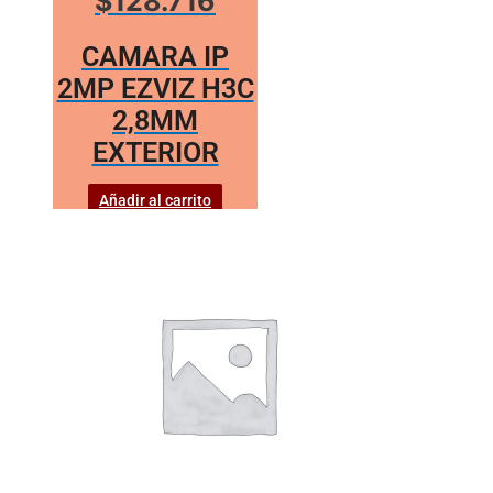
$128.716
CAMARA IP
2MP EZVIZ H3C
2,8MM
EXTERIOR
Añadir al carrito