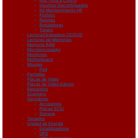
Imp Tinta a Chorro
Insumos Discontinuados
Kit Mantenimiento HP
Plotters
Resmas
Rotuladoras
Toners
Lectora/Grabadora CD/DVD
Lectores de Memorias
Memoria RAM
Microprocesador
Monitores
Motherboard
Mouses
Pad
Pantallas
Placas de Video
Placas de Video Edicion
Repuestos
Scanners
Servidores
Accesorios
Placas SCSI
Storage
Teclados
Unidad de Energía
Estabilizadores
UPS