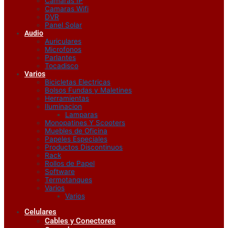
Camaras IP
Camaras Wifi
DVR
Panel Solar
Audio
Auriculares
Microfonos
Parlantes
Tocadisco
Varios
Bicicletas Electricas
Bolsos Fundas y Maletines
Herramientas
Iluminacion
Lamparas
Monopatines Y Scooters
Muebles de Oficina
Papeles Especiales
Productos Discontinuos
Rack
Rollos de Papel
Software
Termotanques
Varios
Varios
Celulares
Cables y Conectores