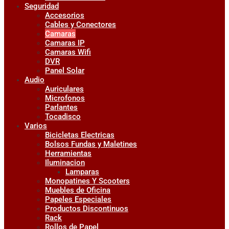
Seguridad
Accesorios
Cables y Conectores
Camaras
Camaras IP
Camaras Wifi
DVR
Panel Solar
Audio
Auriculares
Microfonos
Parlantes
Tocadisco
Varios
Bicicletas Electricas
Bolsos Fundas y Maletines
Herramientas
Iluminacion
Lamparas
Monopatines Y Scooters
Muebles de Oficina
Papeles Especiales
Productos Discontinuos
Rack
Rollos de Papel