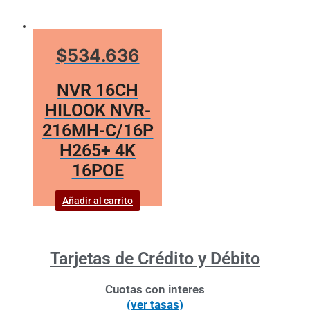
$534.636
NVR 16CH
HILOOK NVR-
216MH-C/16P
H265+ 4K
16POE
Añadir al carrito
Tarjetas de Crédito y Débito
Cuotas con interes
(ver tasas)