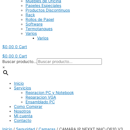
Muebles de Oficina
Papeles Especiales
Productos Discontinuos
Rack
Rollos de Papel
Software
Termotanques
Varios
Varios
$
0,00
0
Cart
$
0,00
0
Cart
Buscar producto...
×
Inicio
Servicios
Repracion PC y Notebook
Reparacion VGA
Ensamblado PC
Como Comprar
Nosotros
Mi cuenta
Contacto
Inicio
/
Seguridad
/
Camaras
/ CAMARA IP NEXXT NHC-O610 V3