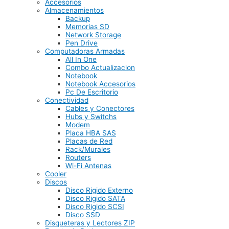
Accesorios
Almacenamientos
Backup
Memorias SD
Network Storage
Pen Drive
Computadoras Armadas
All In One
Combo Actualizacion
Notebook
Notebook Accesorios
Pc De Escritorio
Conectividad
Cables y Conectores
Hubs y Switchs
Modem
Placa HBA SAS
Placas de Red
Rack/Murales
Routers
Wi-Fi Antenas
Cooler
Discos
Disco Rigido Externo
Disco Rigido SATA
Disco Rigido SCSI
Disco SSD
Disqueteras y Lectores ZIP