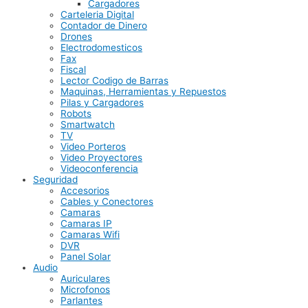
Cargadores
Carteleria Digital
Contador de Dinero
Drones
Electrodomesticos
Fax
Fiscal
Lector Codigo de Barras
Maquinas, Herramientas y Repuestos
Pilas y Cargadores
Robots
Smartwatch
TV
Video Porteros
Video Proyectores
Videoconferencia
Seguridad
Accesorios
Cables y Conectores
Camaras
Camaras IP
Camaras Wifi
DVR
Panel Solar
Audio
Auriculares
Microfonos
Parlantes