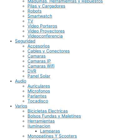
Maquinas, Herramientas y Repuestos
Pilas y Cargadores
Robots
Smartwatch
TV
Video Porteros
Video Proyectores
Videoconferencia
Seguridad
Accesorios
Cables y Conectores
Camaras
Camaras IP
Camaras Wifi
DVR
Panel Solar
Audio
Auriculares
Microfonos
Parlantes
Tocadisco
Varios
Bicicletas Electricas
Bolsos Fundas y Maletines
Herramientas
Iluminacion
Lamparas
Monopatines Y Scooters