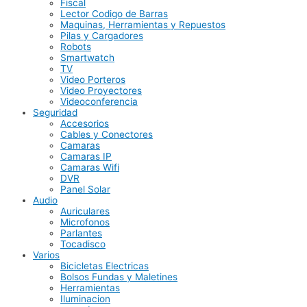
Fiscal
Lector Codigo de Barras
Maquinas, Herramientas y Repuestos
Pilas y Cargadores
Robots
Smartwatch
TV
Video Porteros
Video Proyectores
Videoconferencia
Seguridad
Accesorios
Cables y Conectores
Camaras
Camaras IP
Camaras Wifi
DVR
Panel Solar
Audio
Auriculares
Microfonos
Parlantes
Tocadisco
Varios
Bicicletas Electricas
Bolsos Fundas y Maletines
Herramientas
Iluminacion