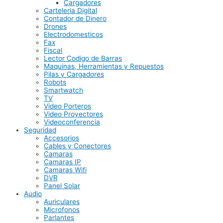
Cargadores
Carteleria Digital
Contador de Dinero
Drones
Electrodomesticos
Fax
Fiscal
Lector Codigo de Barras
Maquinas, Herramientas y Repuestos
Pilas y Cargadores
Robots
Smartwatch
TV
Video Porteros
Video Proyectores
Videoconferencia
Seguridad
Accesorios
Cables y Conectores
Camaras
Camaras IP
Camaras Wifi
DVR
Panel Solar
Audio
Auriculares
Microfonos
Parlantes