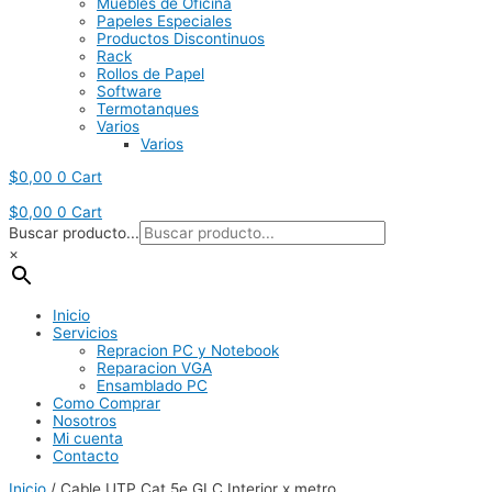
Muebles de Oficina
Papeles Especiales
Productos Discontinuos
Rack
Rollos de Papel
Software
Termotanques
Varios
Varios
$
0,00
0
Cart
$
0,00
0
Cart
Buscar producto...
×
Inicio
Servicios
Repracion PC y Notebook
Reparacion VGA
Ensamblado PC
Como Comprar
Nosotros
Mi cuenta
Contacto
Inicio
/ Cable UTP Cat 5e GLC Interior x metro