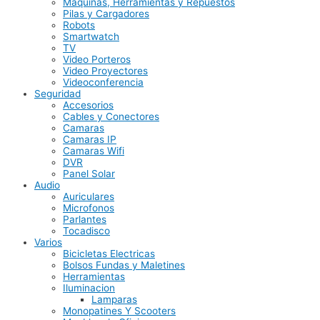
Maquinas, Herramientas y Repuestos
Pilas y Cargadores
Robots
Smartwatch
TV
Video Porteros
Video Proyectores
Videoconferencia
Seguridad
Accesorios
Cables y Conectores
Camaras
Camaras IP
Camaras Wifi
DVR
Panel Solar
Audio
Auriculares
Microfonos
Parlantes
Tocadisco
Varios
Bicicletas Electricas
Bolsos Fundas y Maletines
Herramientas
Iluminacion
Lamparas
Monopatines Y Scooters