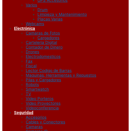
UPS Accesorios
Varios
Drum
Limpieza y Mantenimiento
Placas Varias
Webcams
Electrónica
Camaras de Fotos
Cargadores
Carteleria Digital
Contador de Dinero
Drones
Electrodomesticos
Fax
Fiscal
Lector Codigo de Barras
Maquinas, Herramientas y Repuestos
Pilas y Cargadores
Robots
Smartwatch
TV
Video Porteros
Video Proyectores
Videoconferencia
Seguridad
Accesorios
Cables y Conectores
Camaras