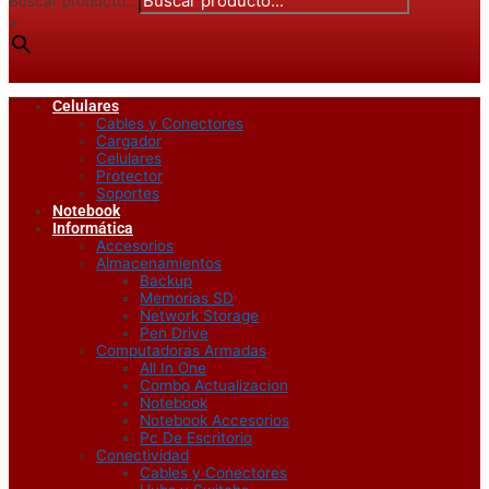
Buscar producto...
×
Celulares
Cables y Conectores
Cargador
Celulares
Protector
Soportes
Notebook
Informática
Accesorios
Almacenamientos
Backup
Memorias SD
Network Storage
Pen Drive
Computadoras Armadas
All In One
Combo Actualizacion
Notebook
Notebook Accesorios
Pc De Escritorio
Conectividad
Cables y Conectores