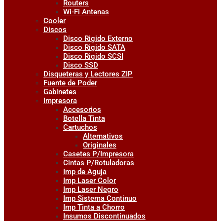
Routers
Wi-Fi Antenas
Cooler
Discos
Disco Rigido Externo
Disco Rigido SATA
Disco Rigido SCSI
Disco SSD
Disqueteras y Lectores ZIP
Fuente de Poder
Gabinetes
Impresora
Accesorios
Botella Tinta
Cartuchos
Alternativos
Originales
Casetes P/Impresora
Cintas P/Rotuladoras
Imp de Aguja
Imp Laser Color
Imp Laser Negro
Imp Sistema Continuo
Imp Tinta a Chorro
Insumos Discontinuados