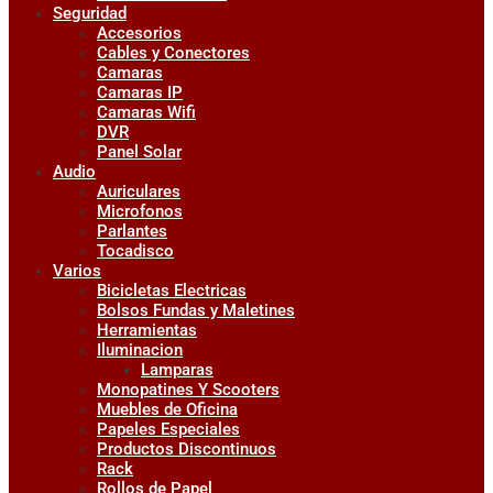
Seguridad
Accesorios
Cables y Conectores
Camaras
Camaras IP
Camaras Wifi
DVR
Panel Solar
Audio
Auriculares
Microfonos
Parlantes
Tocadisco
Varios
Bicicletas Electricas
Bolsos Fundas y Maletines
Herramientas
Iluminacion
Lamparas
Monopatines Y Scooters
Muebles de Oficina
Papeles Especiales
Productos Discontinuos
Rack
Rollos de Papel