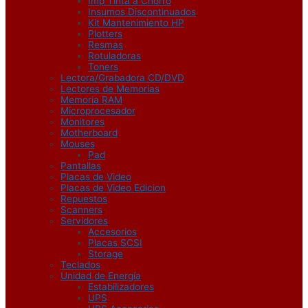
Imp Tinta a Chorro
Insumos Discontinuados
Kit Mantenimiento HP
Plotters
Resmas
Rotuladoras
Toners
Lectora/Grabadora CD/DVD
Lectores de Memorias
Memoria RAM
Microprocesador
Monitores
Motherboard
Mouses
Pad
Pantallas
Placas de Video
Placas de Video Edicion
Repuestos
Scanners
Servidores
Accesorios
Placas SCSI
Storage
Teclados
Unidad de Energía
Estabilizadores
UPS