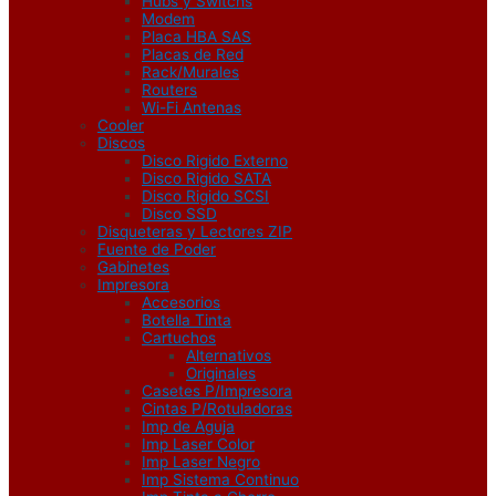
Hubs y Switchs
Modem
Placa HBA SAS
Placas de Red
Rack/Murales
Routers
Wi-Fi Antenas
Cooler
Discos
Disco Rigido Externo
Disco Rigido SATA
Disco Rigido SCSI
Disco SSD
Disqueteras y Lectores ZIP
Fuente de Poder
Gabinetes
Impresora
Accesorios
Botella Tinta
Cartuchos
Alternativos
Originales
Casetes P/Impresora
Cintas P/Rotuladoras
Imp de Aguja
Imp Laser Color
Imp Laser Negro
Imp Sistema Continuo