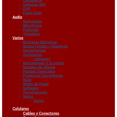
Camaras IP
Camaras Wifi
DVR
Panel Solar
Audio
Auriculares
Microfonos
Parlantes
Tocadisco
Varios
Bicicletas Electricas
Bolsos Fundas y Maletines
Herramientas
Iluminacion
Lamparas
Monopatines Y Scooters
Muebles de Oficina
Papeles Especiales
Productos Discontinuos
Rack
Rollos de Papel
Software
Termotanques
Varios
Varios
Celulares
Cables y Conectores