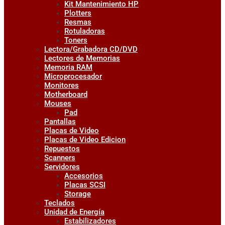
Kit Mantenimiento HP
Plotters
Resmas
Rotuladoras
Toners
Lectora/Grabadora CD/DVD
Lectores de Memorias
Memoria RAM
Microprocesador
Monitores
Motherboard
Mouses
Pad
Pantallas
Placas de Video
Placas de Video Edicion
Repuestos
Scanners
Servidores
Accesorios
Placas SCSI
Storage
Teclados
Unidad de Energía
Estabilizadores