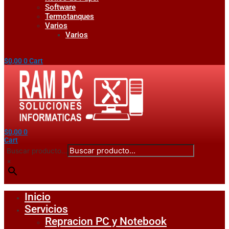
Software
Termotanques
Varios
Varios
$
0,00
0
Cart
$
0,00
0
Cart
Buscar producto...
×
Inicio
Servicios
Repracion PC y Notebook