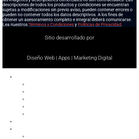
descripciones de todos los productos y condiciones se encuentran
sujetas a modificaciones sin previo aviso, pueden contener errores o
pueden no contener todos los datos descriptivos. A los fines de
obtener un asesoramiento completo e integral deberá comunicarse.
Lea nuestros
Términos y Condiciones
y
Políticas de Privacidad
.
Sitio desarrollado por
Diseño Web | Apps | Marketing Digital
Celulares
Cables y Conectores
Cargador
Celulares
Protector
Soportes
Notebook
Informática
Accesorios