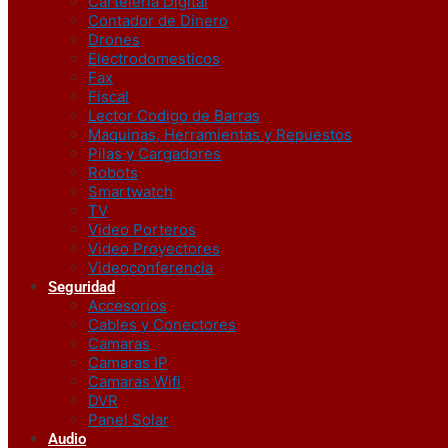
Carteleria Digital
Contador de Dinero
Drones
Electrodomesticos
Fax
Fiscal
Lector Codigo de Barras
Maquinas, Herramientas y Repuestos
Pilas y Cargadores
Robots
Smartwatch
TV
Video Porteros
Video Proyectores
Videoconferencia
Seguridad
Accesorios
Cables y Conectores
Camaras
Camaras IP
Camaras Wifi
DVR
Panel Solar
Audio