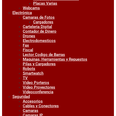
Placas Varias
Webcams
Electrónica
Camaras de Fotos
Cargadores
Carteleria Digital
Contador de Dinero
Drones
Electrodomesticos
Fax
Fiscal
Lector Codigo de Barras
Maquinas, Herramientas y Repuestos
Pilas y Cargadores
Robots
Smartwatch
TV
Video Porteros
Video Proyectores
Videoconferencia
Seguridad
Accesorios
Cables y Conectores
Camaras
Camaras IP