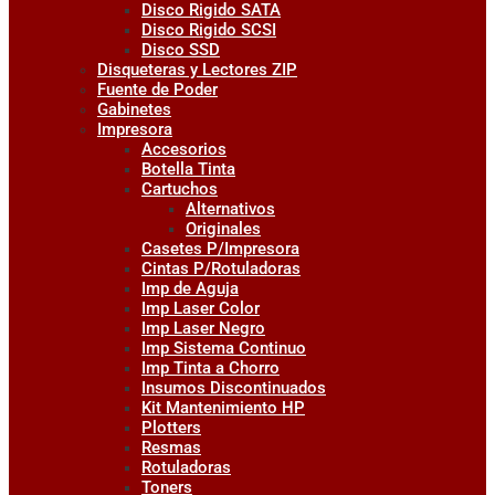
Disco Rigido SATA
Disco Rigido SCSI
Disco SSD
Disqueteras y Lectores ZIP
Fuente de Poder
Gabinetes
Impresora
Accesorios
Botella Tinta
Cartuchos
Alternativos
Originales
Casetes P/Impresora
Cintas P/Rotuladoras
Imp de Aguja
Imp Laser Color
Imp Laser Negro
Imp Sistema Continuo
Imp Tinta a Chorro
Insumos Discontinuados
Kit Mantenimiento HP
Plotters
Resmas
Rotuladoras
Toners