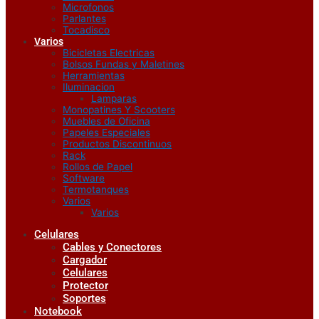
Microfonos
Parlantes
Tocadisco
Varios
Bicicletas Electricas
Bolsos Fundas y Maletines
Herramientas
Iluminacion
Lamparas
Monopatines Y Scooters
Muebles de Oficina
Papeles Especiales
Productos Discontinuos
Rack
Rollos de Papel
Software
Termotanques
Varios
Varios
Celulares
Cables y Conectores
Cargador
Celulares
Protector
Soportes
Notebook