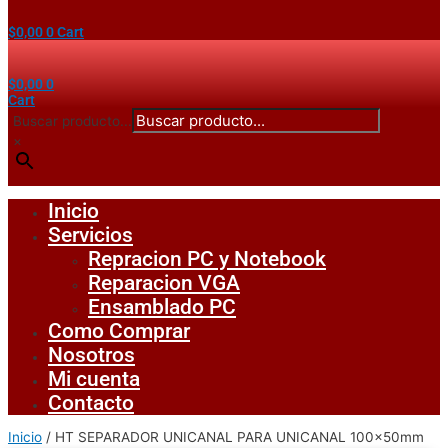
$
0,00
0
Cart
$
0,00
0
Cart
Buscar producto...
×
Inicio
Servicios
Repracion PC y Notebook
Reparacion VGA
Ensamblado PC
Como Comprar
Nosotros
Mi cuenta
Contacto
Inicio
/ HT SEPARADOR UNICANAL PARA UNICANAL 100x50mm