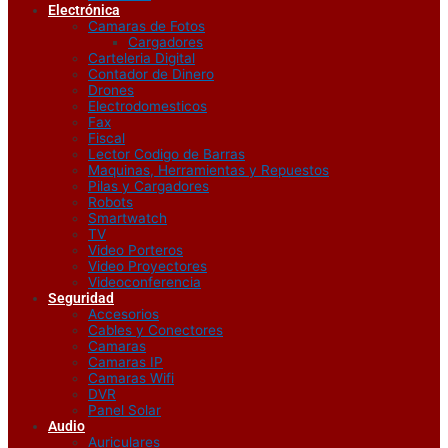
Electrónica
Camaras de Fotos
Cargadores
Carteleria Digital
Contador de Dinero
Drones
Electrodomesticos
Fax
Fiscal
Lector Codigo de Barras
Maquinas, Herramientas y Repuestos
Pilas y Cargadores
Robots
Smartwatch
TV
Video Porteros
Video Proyectores
Videoconferencia
Seguridad
Accesorios
Cables y Conectores
Camaras
Camaras IP
Camaras Wifi
DVR
Panel Solar
Audio
Auriculares