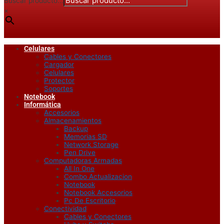
Buscar producto...
×
Celulares
Cables y Conectores
Cargador
Celulares
Protector
Soportes
Notebook
Informática
Accesorios
Almacenamientos
Backup
Memorias SD
Network Storage
Pen Drive
Computadoras Armadas
All In One
Combo Actualizacion
Notebook
Notebook Accesorios
Pc De Escritorio
Conectividad
Cables y Conectores