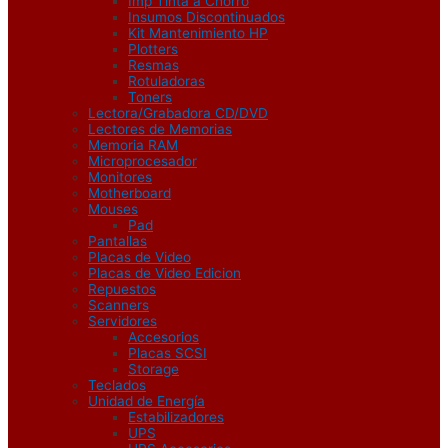
Imp Tinta a Chorro
Insumos Discontinuados
Kit Mantenimiento HP
Plotters
Resmas
Rotuladoras
Toners
Lectora/Grabadora CD/DVD
Lectores de Memorias
Memoria RAM
Microprocesador
Monitores
Motherboard
Mouses
Pad
Pantallas
Placas de Video
Placas de Video Edicion
Repuestos
Scanners
Servidores
Accesorios
Placas SCSI
Storage
Teclados
Unidad de Energía
Estabilizadores
UPS