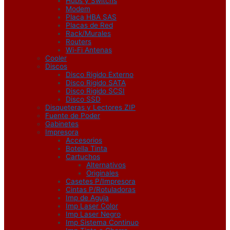
Hubs y Switchs
Modem
Placa HBA SAS
Placas de Red
Rack/Murales
Routers
Wi-Fi Antenas
Cooler
Discos
Disco Rigido Externo
Disco Rigido SATA
Disco Rigido SCSI
Disco SSD
Disqueteras y Lectores ZIP
Fuente de Poder
Gabinetes
Impresora
Accesorios
Botella Tinta
Cartuchos
Alternativos
Originales
Casetes P/Impresora
Cintas P/Rotuladoras
Imp de Aguja
Imp Laser Color
Imp Laser Negro
Imp Sistema Continuo