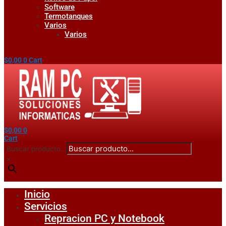
Software
Termotanques
Varios
Varios
$
0,00
0
Cart
$
0,00
0
Cart
Buscar producto...
×
Inicio
Servicios
Repracion PC y Notebook