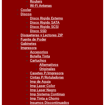
Routers
Wi-Fi Antenas
Cooler
Discos
Disco Rigido Externo
Disco Rigido SATA
Disco Rigido SCSI
Disco SSD
Disqueteras y Lectores ZIP
Fuente de Poder
Gabinetes
Impresora
Accesorios
Botella Tinta
Cartuchos
Alternativos
Originales
Casetes P/Impresora
Cintas P/Rotuladoras
Imp de Aguja
Imp Laser Color
Imp Laser Negro
Imp Sistema Continuo
Imp Tinta a Chorro
Insumos Discontinuados