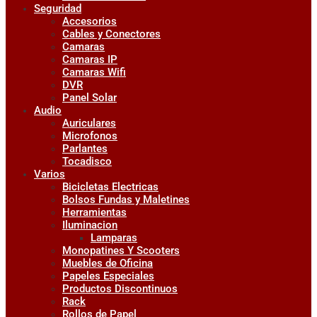
Seguridad
Accesorios
Cables y Conectores
Camaras
Camaras IP
Camaras Wifi
DVR
Panel Solar
Audio
Auriculares
Microfonos
Parlantes
Tocadisco
Varios
Bicicletas Electricas
Bolsos Fundas y Maletines
Herramientas
Iluminacion
Lamparas
Monopatines Y Scooters
Muebles de Oficina
Papeles Especiales
Productos Discontinuos
Rack
Rollos de Papel