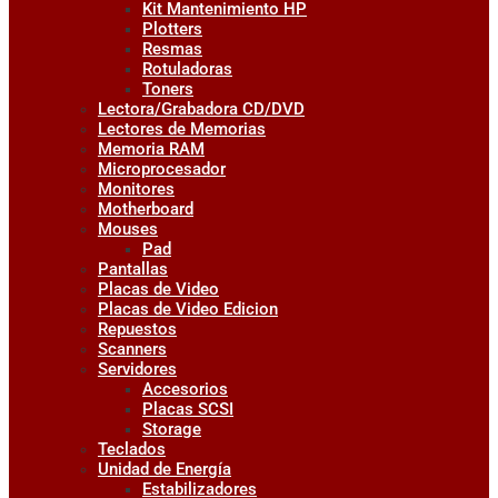
Kit Mantenimiento HP
Plotters
Resmas
Rotuladoras
Toners
Lectora/Grabadora CD/DVD
Lectores de Memorias
Memoria RAM
Microprocesador
Monitores
Motherboard
Mouses
Pad
Pantallas
Placas de Video
Placas de Video Edicion
Repuestos
Scanners
Servidores
Accesorios
Placas SCSI
Storage
Teclados
Unidad de Energía
Estabilizadores