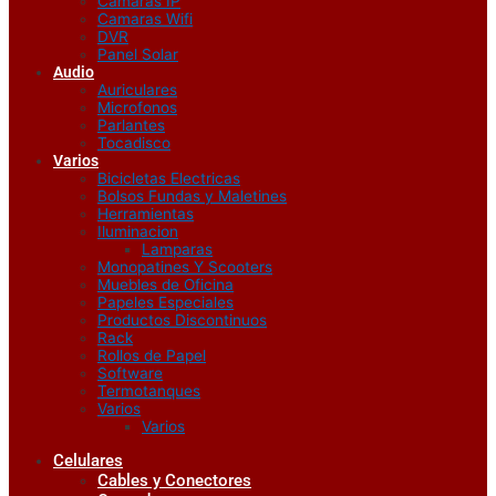
Camaras IP
Camaras Wifi
DVR
Panel Solar
Audio
Auriculares
Microfonos
Parlantes
Tocadisco
Varios
Bicicletas Electricas
Bolsos Fundas y Maletines
Herramientas
Iluminacion
Lamparas
Monopatines Y Scooters
Muebles de Oficina
Papeles Especiales
Productos Discontinuos
Rack
Rollos de Papel
Software
Termotanques
Varios
Varios
Celulares
Cables y Conectores