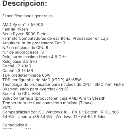
Descripcion:
Especificaciones generales
AMD Ryzen™ 7 5700G
Familia Ryzen
Serie Ryzen 5000 Series
Formato Computadoras de escritorio. Procesador en caja
Arquitectura de procesador Zen 3
N.º de núcleos de CPU 8
N.º de subprocesos 16
Reloj turbo máximo Hasta 4.6 GHz
Reloj base 3.8 GHz
Caché L2 4 MB
Caché L3 16 MB
TDP predeterminada 65W
TDP configurable de AMD (cTDP) 45-65W
Tecnología de procesador para núcleos de CPU TSMC 7nm FinFET
Desbloqueado para overclocking Sí
Socket de CPU AM4
Solución térmica (producto en caja)AMD Wraith Stealth
Temperatura de funcionamiento máxima (Tjmax)
95°C
Compatibilidad con SO Windows 10 – 64-Bit Edition . RHEL x86
64-Bit . Ubuntu x86 64-Bit . Windows 11 – 64-Bit Edition
Conectividad