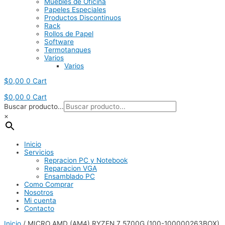
Muebles de Oficina
Papeles Especiales
Productos Discontinuos
Rack
Rollos de Papel
Software
Termotanques
Varios
Varios
$
0,00
0
Cart
$
0,00
0
Cart
Buscar producto...
×
Inicio
Servicios
Repracion PC y Notebook
Reparacion VGA
Ensamblado PC
Como Comprar
Nosotros
Mi cuenta
Contacto
Inicio
/ MICRO AMD (AM4) RYZEN 7 5700G (100-100000263BOX)