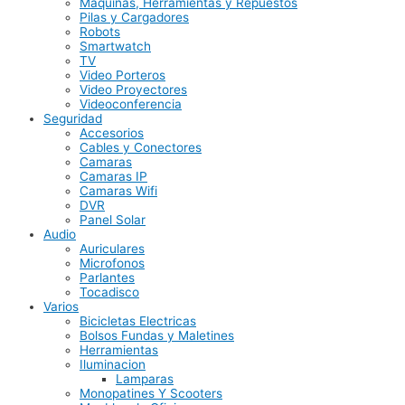
Maquinas, Herramientas y Repuestos
Pilas y Cargadores
Robots
Smartwatch
TV
Video Porteros
Video Proyectores
Videoconferencia
Seguridad
Accesorios
Cables y Conectores
Camaras
Camaras IP
Camaras Wifi
DVR
Panel Solar
Audio
Auriculares
Microfonos
Parlantes
Tocadisco
Varios
Bicicletas Electricas
Bolsos Fundas y Maletines
Herramientas
Iluminacion
Lamparas
Monopatines Y Scooters