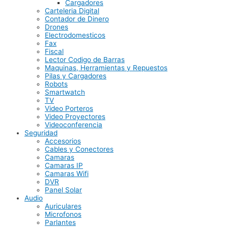
Cargadores
Carteleria Digital
Contador de Dinero
Drones
Electrodomesticos
Fax
Fiscal
Lector Codigo de Barras
Maquinas, Herramientas y Repuestos
Pilas y Cargadores
Robots
Smartwatch
TV
Video Porteros
Video Proyectores
Videoconferencia
Seguridad
Accesorios
Cables y Conectores
Camaras
Camaras IP
Camaras Wifi
DVR
Panel Solar
Audio
Auriculares
Microfonos
Parlantes