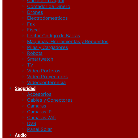
Carteleria Digital
Contador de Dinero
Drones
Electrodomesticos
Fax
Fiscal
Lector Codigo de Barras
Maquinas, Herramientas y Repuestos
Pilas y Cargadores
Robots
Smartwatch
TV
Video Porteros
Video Proyectores
Videoconferencia
Seguridad
Accesorios
Cables y Conectores
Camaras
Camaras IP
Camaras Wifi
DVR
Panel Solar
Audio