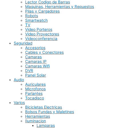
Lector Codigo de Barras
Maquinas, Herramientas y Repuestos
Pilas y Cargadores
Robots
Smartwatch
TV
Video Porteros
Video Proyectores
Videoconferencia
Seguridad
Accesorios
Cables y Conectores
Camaras
Camaras IP
Camaras Wifi
DVR
Panel Solar
Audio
Auriculares
Microfonos
Parlantes
Tocadisco
Varios
Bicicletas Electricas
Bolsos Fundas y Maletines
Herramientas
Iluminacion
Lamparas