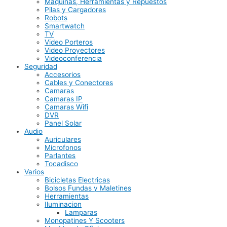
Maquinas, Herramientas y Repuestos
Pilas y Cargadores
Robots
Smartwatch
TV
Video Porteros
Video Proyectores
Videoconferencia
Seguridad
Accesorios
Cables y Conectores
Camaras
Camaras IP
Camaras Wifi
DVR
Panel Solar
Audio
Auriculares
Microfonos
Parlantes
Tocadisco
Varios
Bicicletas Electricas
Bolsos Fundas y Maletines
Herramientas
Iluminacion
Lamparas
Monopatines Y Scooters