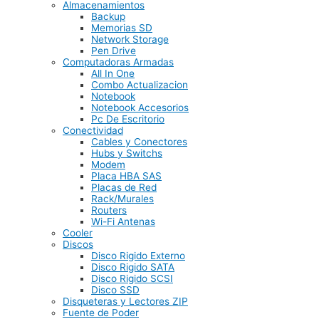
Almacenamientos
Backup
Memorias SD
Network Storage
Pen Drive
Computadoras Armadas
All In One
Combo Actualizacion
Notebook
Notebook Accesorios
Pc De Escritorio
Conectividad
Cables y Conectores
Hubs y Switchs
Modem
Placa HBA SAS
Placas de Red
Rack/Murales
Routers
Wi-Fi Antenas
Cooler
Discos
Disco Rigido Externo
Disco Rigido SATA
Disco Rigido SCSI
Disco SSD
Disqueteras y Lectores ZIP
Fuente de Poder