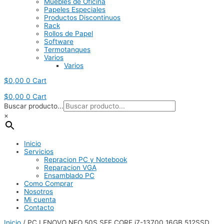
Muebles de Oficina
Papeles Especiales
Productos Discontinuos
Rack
Rollos de Papel
Software
Termotanques
Varios
Varios
$
0,00
0
Cart
$
0,00
0
Cart
Buscar producto...
×
Inicio
Servicios
Repracion PC y Notebook
Reparacion VGA
Ensamblado PC
Como Comprar
Nosotros
Mi cuenta
Contacto
Inicio
/ PC LENOVO NEO 50S SFF CORE i7-13700 16GB 512SSD