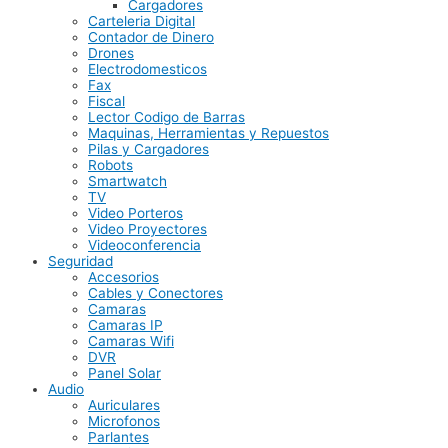
Cargadores
Carteleria Digital
Contador de Dinero
Drones
Electrodomesticos
Fax
Fiscal
Lector Codigo de Barras
Maquinas, Herramientas y Repuestos
Pilas y Cargadores
Robots
Smartwatch
TV
Video Porteros
Video Proyectores
Videoconferencia
Seguridad
Accesorios
Cables y Conectores
Camaras
Camaras IP
Camaras Wifi
DVR
Panel Solar
Audio
Auriculares
Microfonos
Parlantes