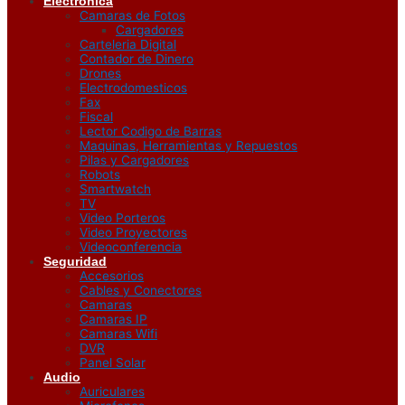
Electrónica
Camaras de Fotos
Cargadores
Carteleria Digital
Contador de Dinero
Drones
Electrodomesticos
Fax
Fiscal
Lector Codigo de Barras
Maquinas, Herramientas y Repuestos
Pilas y Cargadores
Robots
Smartwatch
TV
Video Porteros
Video Proyectores
Videoconferencia
Seguridad
Accesorios
Cables y Conectores
Camaras
Camaras IP
Camaras Wifi
DVR
Panel Solar
Audio
Auriculares