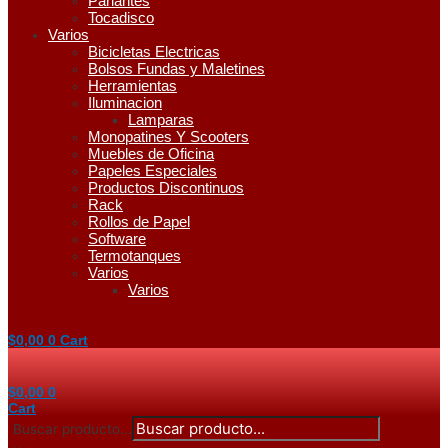
Parlantes
Tocadisco
Varios
Bicicletas Electricas
Bolsos Fundas y Maletines
Herramientas
Iluminacion
Lamparas
Monopatines Y Scooters
Muebles de Oficina
Papeles Especiales
Productos Discontinuos
Rack
Rollos de Papel
Software
Termotanques
Varios
Varios
$
0,00
0
Cart
$
0,00
0
Cart
Buscar producto...