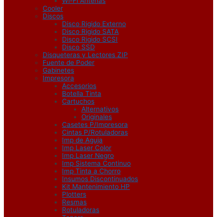
Wi-Fi Antenas
Cooler
Discos
Disco Rigido Externo
Disco Rigido SATA
Disco Rigido SCSI
Disco SSD
Disqueteras y Lectores ZIP
Fuente de Poder
Gabinetes
Impresora
Accesorios
Botella Tinta
Cartuchos
Alternativos
Originales
Casetes P/Impresora
Cintas P/Rotuladoras
Imp de Aguja
Imp Laser Color
Imp Laser Negro
Imp Sistema Continuo
Imp Tinta a Chorro
Insumos Discontinuados
Kit Mantenimiento HP
Plotters
Resmas
Rotuladoras