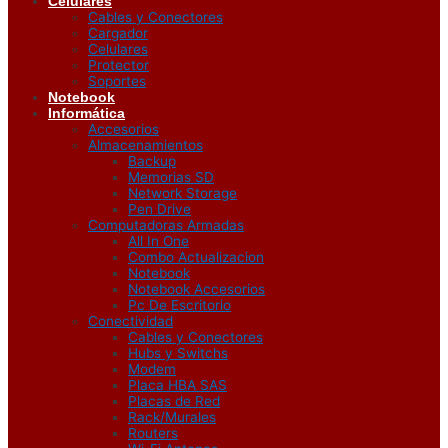
Celulares
Cables y Conectores
Cargador
Celulares
Protector
Soportes
Notebook
Informática
Accesorios
Almacenamientos
Backup
Memorias SD
Network Storage
Pen Drive
Computadoras Armadas
All In One
Combo Actualizacion
Notebook
Notebook Accesorios
Pc De Escritorio
Conectividad
Cables y Conectores
Hubs y Switchs
Modem
Placa HBA SAS
Placas de Red
Rack/Murales
Routers