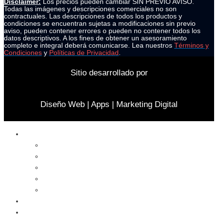
Disclaimer:
Los precios pueden cambiar SIN PREVIO AVISO.
Todas las imágenes y descripciones comerciales no son
contractuales. Las descripciones de todos los productos y
condiciones se encuentran sujetas a modificaciones sin previo
aviso, pueden contener errores o pueden no contener todos los
datos descriptivos. A los fines de obtener un asesoramiento
completo e integral deberá comunicarse. Lea nuestros
Términos y
Condiciones
y
Políticas de Privacidad
.
Sitio desarrollado por
Diseño Web | Apps | Marketing Digital
Celulares
Cables y Conectores
Cargador
Celulares
Protector
Soportes
Notebook
Informática