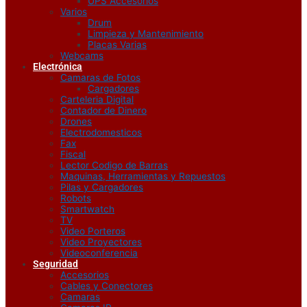
UPS Accesorios
Varios
Drum
Limpieza y Mantenimiento
Placas Varias
Webcams
Electrónica
Camaras de Fotos
Cargadores
Carteleria Digital
Contador de Dinero
Drones
Electrodomesticos
Fax
Fiscal
Lector Codigo de Barras
Maquinas, Herramientas y Repuestos
Pilas y Cargadores
Robots
Smartwatch
TV
Video Porteros
Video Proyectores
Videoconferencia
Seguridad
Accesorios
Cables y Conectores
Camaras