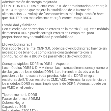
Administración de energía mejorada
El XPG HUNTER DDR5 cuenta con un IC de administración de energía
(PMIC) integrado que mejora la estabilidad de la fuente de
alimentación. Su voltaje de funcionamiento más bajo también hace
que HUNTER sea más eficiente energéticamente que DDR4.
Estabilidad y fiabilidad
Con el código de corrección de errores en la matriz (ECC). este módulo
de memoria DDR5 puede corregir errores en tiempo real para
proporcionar mayor estabilidad y confiabilidad.
El overclocking fácil
Con soporte para Intel XMP 3.0. obtenga overclocking fácilmente sin
necesidad de tener que complicarse constantemente con la
configuración de la BIOS y los parámetros de overclocking.
Consejos rápidos: DDR5 vs DDR4 – Aspecto
Los módulos DDR5 U-DIMM tienen las mismas dimensiones y número
de clavijas que los módulos DDR4. La diferencia más obvia es la
posición de la muesca a toda prueba. Además. DDR5 integra
resistores de E/S con resistores CMD/ADD. Además. la apariencia de
los módulos DDR5 es más limpia que la de DDR4. Además. puede ver
un PMIC en el centro.
Tipo de memoria DDR5
Factor de forma U-DIMM
Colores Negro
Capacidad 8GB
Velocidades 5200 MT/s