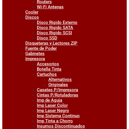
Routers
Wi-Fi Antenas
Cooler
Discos
Disco Rigido Externo
Disco Rigido SATA
Disco Rigido SCSI
Disco SSD
Disqueteras y Lectores ZIP
Fuente de Poder
Gabinetes
Impresora
Accesorios
Botella Tinta
Cartuchos
Alternativos
Originales
Casetes P/Impresora
Cintas P/Rotuladoras
Imp de Aguja
Imp Laser Color
Imp Laser Negro
Imp Sistema Continuo
Imp Tinta a Chorro
Insumos Discontinuados