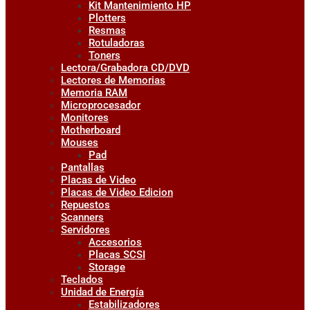
Kit Mantenimiento HP
Plotters
Resmas
Rotuladoras
Toners
Lectora/Grabadora CD/DVD
Lectores de Memorias
Memoria RAM
Microprocesador
Monitores
Motherboard
Mouses
Pad
Pantallas
Placas de Video
Placas de Video Edicion
Repuestos
Scanners
Servidores
Accesorios
Placas SCSI
Storage
Teclados
Unidad de Energía
Estabilizadores