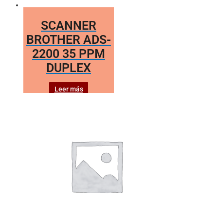
SCANNER
BROTHER ADS-
2200 35 PPM
DUPLEX
Leer más