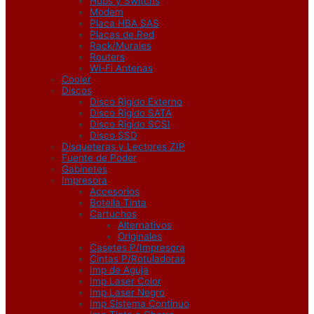
Hubs y Switchs
Modem
Placa HBA SAS
Placas de Red
Rack/Murales
Routers
Wi-Fi Antenas
Cooler
Discos
Disco Rigido Externo
Disco Rigido SATA
Disco Rigido SCSI
Disco SSD
Disqueteras y Lectores ZIP
Fuente de Poder
Gabinetes
Impresora
Accesorios
Botella Tinta
Cartuchos
Alternativos
Originales
Casetes P/Impresora
Cintas P/Rotuladoras
Imp de Aguja
Imp Laser Color
Imp Laser Negro
Imp Sistema Continuo