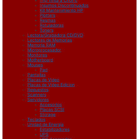
Imp Tinta a Chorro
Insumos Discontinuados
Kit Mantenimiento HP
Plotters
Resmas
Rotuladoras
Toners
Lectora/Grabadora CD/DVD
Lectores de Memorias
Memoria RAM
Microprocesador
Monitores
Motherboard
Mouses
Pad
Pantallas
Placas de Video
Placas de Video Edicion
Repuestos
Scanners
Servidores
Accesorios
Placas SCSI
Storage
Teclados
Unidad de Energía
Estabilizadores
UPS