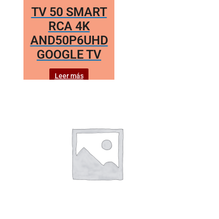
TV 50 SMART
RCA 4K
AND50P6UHD
GOOGLE TV
Leer más