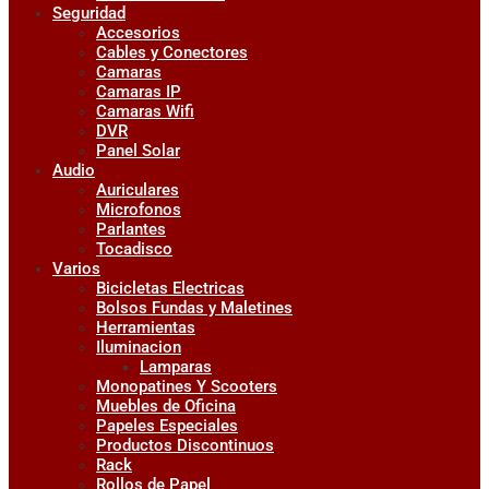
Seguridad
Accesorios
Cables y Conectores
Camaras
Camaras IP
Camaras Wifi
DVR
Panel Solar
Audio
Auriculares
Microfonos
Parlantes
Tocadisco
Varios
Bicicletas Electricas
Bolsos Fundas y Maletines
Herramientas
Iluminacion
Lamparas
Monopatines Y Scooters
Muebles de Oficina
Papeles Especiales
Productos Discontinuos
Rack
Rollos de Papel