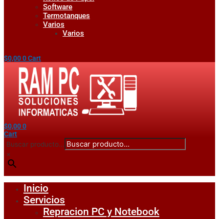
Software
Termotanques
Varios
Varios
$
0,00
0
Cart
$
0,00
0
Cart
Buscar producto...
×
Inicio
Servicios
Repracion PC y Notebook