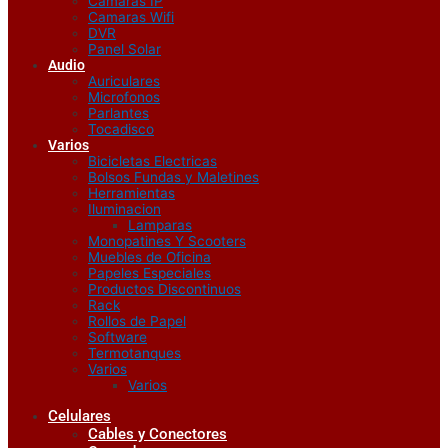
Camaras IP
Camaras Wifi
DVR
Panel Solar
Audio
Auriculares
Microfonos
Parlantes
Tocadisco
Varios
Bicicletas Electricas
Bolsos Fundas y Maletines
Herramientas
Iluminacion
Lamparas
Monopatines Y Scooters
Muebles de Oficina
Papeles Especiales
Productos Discontinuos
Rack
Rollos de Papel
Software
Termotanques
Varios
Varios
Celulares
Cables y Conectores