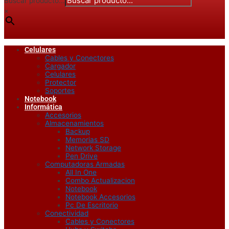
Buscar producto...
×
Celulares
Cables y Conectores
Cargador
Celulares
Protector
Soportes
Notebook
Informática
Accesorios
Almacenamientos
Backup
Memorias SD
Network Storage
Pen Drive
Computadoras Armadas
All In One
Combo Actualizacion
Notebook
Notebook Accesorios
Pc De Escritorio
Conectividad
Cables y Conectores