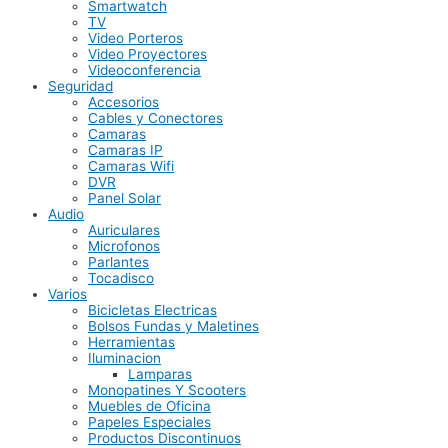
Smartwatch
TV
Video Porteros
Video Proyectores
Videoconferencia
Seguridad
Accesorios
Cables y Conectores
Camaras
Camaras IP
Camaras Wifi
DVR
Panel Solar
Audio
Auriculares
Microfonos
Parlantes
Tocadisco
Varios
Bicicletas Electricas
Bolsos Fundas y Maletines
Herramientas
Iluminacion
Lamparas
Monopatines Y Scooters
Muebles de Oficina
Papeles Especiales
Productos Discontinuos