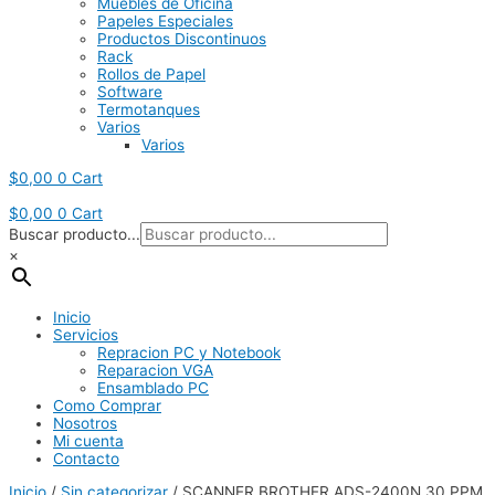
Muebles de Oficina
Papeles Especiales
Productos Discontinuos
Rack
Rollos de Papel
Software
Termotanques
Varios
Varios
$
0,00
0
Cart
$
0,00
0
Cart
Buscar producto...
×
Inicio
Servicios
Repracion PC y Notebook
Reparacion VGA
Ensamblado PC
Como Comprar
Nosotros
Mi cuenta
Contacto
Inicio
/
Sin categorizar
/ SCANNER BROTHER ADS-2400N 30 PPM