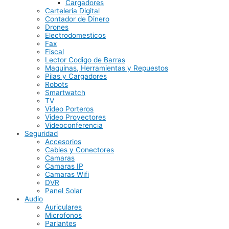
Cargadores
Carteleria Digital
Contador de Dinero
Drones
Electrodomesticos
Fax
Fiscal
Lector Codigo de Barras
Maquinas, Herramientas y Repuestos
Pilas y Cargadores
Robots
Smartwatch
TV
Video Porteros
Video Proyectores
Videoconferencia
Seguridad
Accesorios
Cables y Conectores
Camaras
Camaras IP
Camaras Wifi
DVR
Panel Solar
Audio
Auriculares
Microfonos
Parlantes