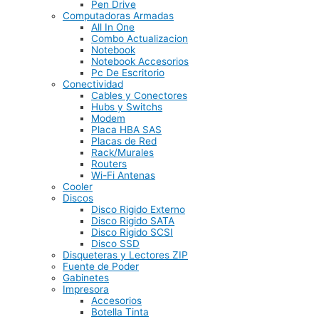
Pen Drive
Computadoras Armadas
All In One
Combo Actualizacion
Notebook
Notebook Accesorios
Pc De Escritorio
Conectividad
Cables y Conectores
Hubs y Switchs
Modem
Placa HBA SAS
Placas de Red
Rack/Murales
Routers
Wi-Fi Antenas
Cooler
Discos
Disco Rigido Externo
Disco Rigido SATA
Disco Rigido SCSI
Disco SSD
Disqueteras y Lectores ZIP
Fuente de Poder
Gabinetes
Impresora
Accesorios
Botella Tinta