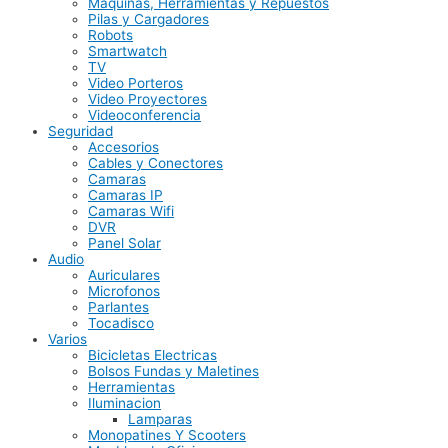
Maquinas, Herramientas y Repuestos
Pilas y Cargadores
Robots
Smartwatch
TV
Video Porteros
Video Proyectores
Videoconferencia
Seguridad
Accesorios
Cables y Conectores
Camaras
Camaras IP
Camaras Wifi
DVR
Panel Solar
Audio
Auriculares
Microfonos
Parlantes
Tocadisco
Varios
Bicicletas Electricas
Bolsos Fundas y Maletines
Herramientas
Iluminacion
Lamparas
Monopatines Y Scooters