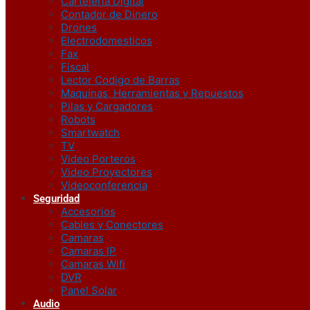
Carteleria Digital
Contador de Dinero
Drones
Electrodomesticos
Fax
Fiscal
Lector Codigo de Barras
Maquinas, Herramientas y Repuestos
Pilas y Cargadores
Robots
Smartwatch
TV
Video Porteros
Video Proyectores
Videoconferencia
Seguridad
Accesorios
Cables y Conectores
Camaras
Camaras IP
Camaras Wifi
DVR
Panel Solar
Audio