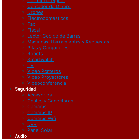
Carteleria Digital
Contador de Dinero
Drones
Electrodomesticos
Fax
Fiscal
Lector Codigo de Barras
Maquinas, Herramientas y Repuestos
Pilas y Cargadores
Robots
Smartwatch
TV
Video Porteros
Video Proyectores
Videoconferencia
Seguridad
Accesorios
Cables y Conectores
Camaras
Camaras IP
Camaras Wifi
DVR
Panel Solar
Audio