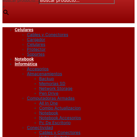
Buscar producto...
×
Celulares
Cables y Conectores
Cargador
Celulares
Protector
Soportes
Notebook
Informática
Accesorios
Almacenamientos
Backup
Memorias SD
Network Storage
Pen Drive
Computadoras Armadas
All In One
Combo Actualizacion
Notebook
Notebook Accesorios
Pc De Escritorio
Conectividad
Cables y Conectores