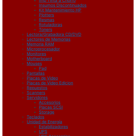
Imp Tinta a Chorro
Insumos Discontinuados
Kit Mantenimiento HP
Plotters
Resmas
Rotuladoras
Toners
Lectora/Grabadora CD/DVD
Lectores de Memorias
Memoria RAM
Microprocesador
Monitores
Motherboard
Mouses
Pad
Pantallas
Placas de Video
Placas de Video Edicion
Repuestos
Scanners
Servidores
Accesorios
Placas SCSI
Storage
Teclados
Unidad de Energía
Estabilizadores
UPS