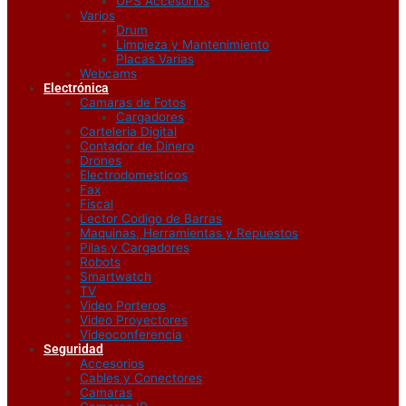
UPS Accesorios
Varios
Drum
Limpieza y Mantenimiento
Placas Varias
Webcams
Electrónica
Camaras de Fotos
Cargadores
Carteleria Digital
Contador de Dinero
Drones
Electrodomesticos
Fax
Fiscal
Lector Codigo de Barras
Maquinas, Herramientas y Repuestos
Pilas y Cargadores
Robots
Smartwatch
TV
Video Porteros
Video Proyectores
Videoconferencia
Seguridad
Accesorios
Cables y Conectores
Camaras