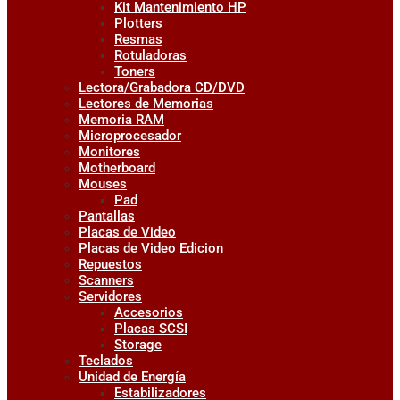
Kit Mantenimiento HP
Plotters
Resmas
Rotuladoras
Toners
Lectora/Grabadora CD/DVD
Lectores de Memorias
Memoria RAM
Microprocesador
Monitores
Motherboard
Mouses
Pad
Pantallas
Placas de Video
Placas de Video Edicion
Repuestos
Scanners
Servidores
Accesorios
Placas SCSI
Storage
Teclados
Unidad de Energía
Estabilizadores