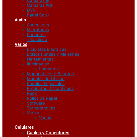
Camaras IP
Camaras Wifi
DVR
Panel Solar
Audio
Auriculares
Microfonos
Parlantes
Tocadisco
Varios
Bicicletas Electricas
Bolsos Fundas y Maletines
Herramientas
Iluminacion
Lamparas
Monopatines Y Scooters
Muebles de Oficina
Papeles Especiales
Productos Discontinuos
Rack
Rollos de Papel
Software
Termotanques
Varios
Varios
Celulares
Cables y Conectores