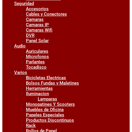
Seguridad
Accesorios
Cables y Conectores
Camaras
Camaras IP
Camaras Wifi
DVR
Panel Solar
Audio
Auriculares
Microfonos
Parlantes
Tocadisco
Varios
Bicicletas Electricas
Bolsos Fundas y Maletines
Herramientas
Iluminacion
Lamparas
Monopatines Y Scooters
Muebles de Oficina
Papeles Especiales
Productos Discontinuos
Rack
Rollos de Papel