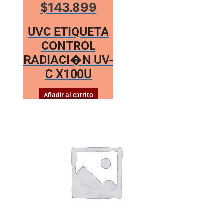
$143.899
UVC ETIQUETA
CONTROL
RADIACI�N UV-
C X100U
Añadir al carrito