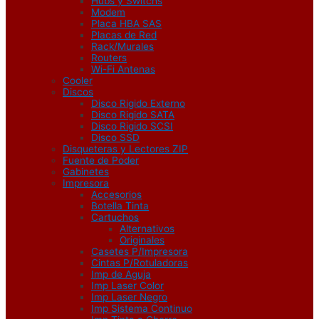
Hubs y Switchs
Modem
Placa HBA SAS
Placas de Red
Rack/Murales
Routers
Wi-Fi Antenas
Cooler
Discos
Disco Rigido Externo
Disco Rigido SATA
Disco Rigido SCSI
Disco SSD
Disqueteras y Lectores ZIP
Fuente de Poder
Gabinetes
Impresora
Accesorios
Botella Tinta
Cartuchos
Alternativos
Originales
Casetes P/Impresora
Cintas P/Rotuladoras
Imp de Aguja
Imp Laser Color
Imp Laser Negro
Imp Sistema Continuo