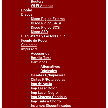
Routers
Wi-Fi Antenas
Cooler
Discos
Disco Rigido Externo
Disco Rigido SATA
Disco Rigido SCSI
Disco SSD
Disqueteras y Lectores ZIP
Fuente de Poder
Gabinetes
Impresora
Accesorios
Botella Tinta
Cartuchos
Alternativos
Originales
Casetes P/Impresora
Cintas P/Rotuladoras
Imp de Aguja
Imp Laser Color
Imp Laser Negro
Imp Sistema Continuo
Imp Tinta a Chorro
Insumos Discontinuados