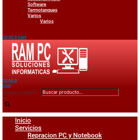
Software
Termotanques
Varios
Varios
$
0,00
0
Cart
$
0,00
0
Cart
Buscar producto...
×
Inicio
Servicios
Repracion PC y Notebook